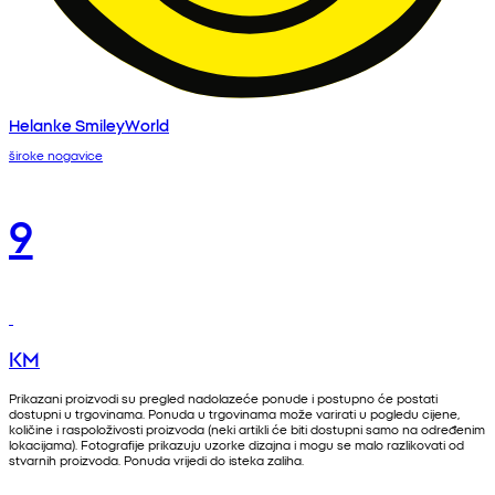
Helanke SmileyWorld
široke nogavice
9
KM
Prikazani proizvodi su pregled nadolazeće ponude i postupno će postati
dostupni u trgovinama. Ponuda u trgovinama može varirati u pogledu cijene,
količine i raspoloživosti proizvoda (neki artikli će biti dostupni samo na određenim
lokacijama). Fotografije prikazuju uzorke dizajna i mogu se malo razlikovati od
stvarnih proizvoda. Ponuda vrijedi do isteka zaliha.