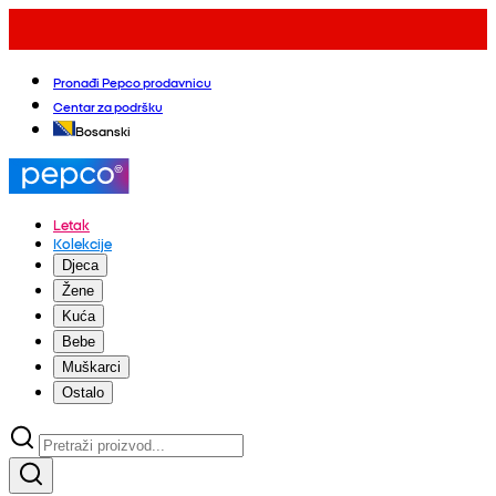
Pronađi Pepco prodavnicu
Centar za podršku
Bosanski
Letak
Kolekcije
Djeca
Žene
Kuća
Bebe
Muškarci
Ostalo