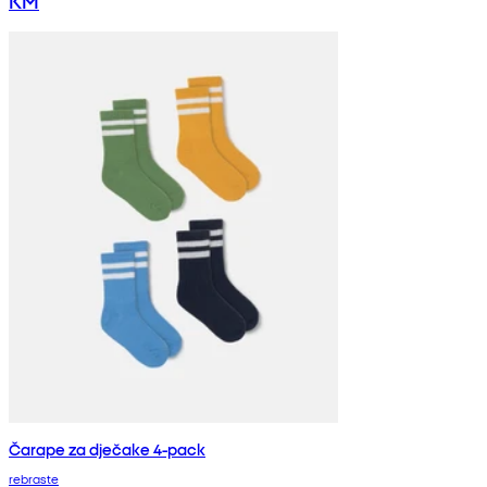
KM
Čarape za dječake 4-pack
rebraste