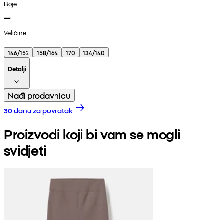
Boje
Veličine
146/152
158/164
170
134/140
Detalji
Nađi prodavnicu
30 dana za povratak
Proizvodi koji bi vam se mogli
svidjeti