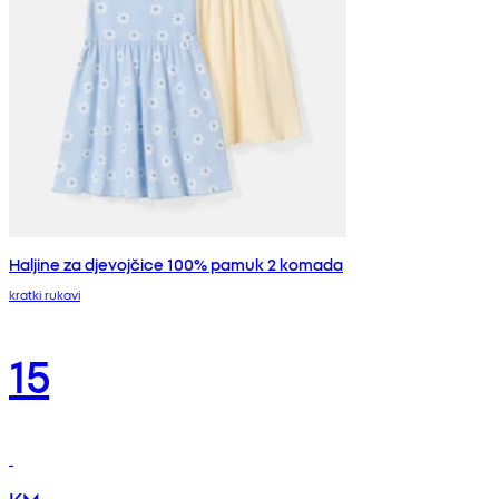
Haljine za djevojčice 100% pamuk 2 komada
kratki rukavi
15