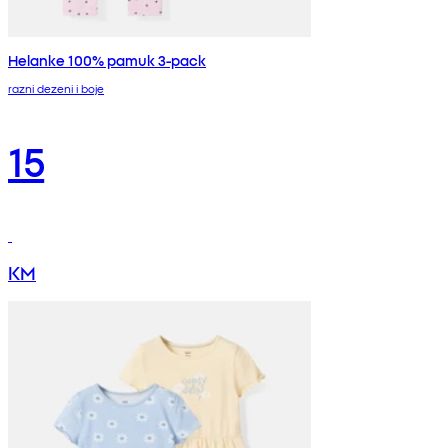
Helanke 100% pamuk 3-pack
razni dezeni i boje
15
KM