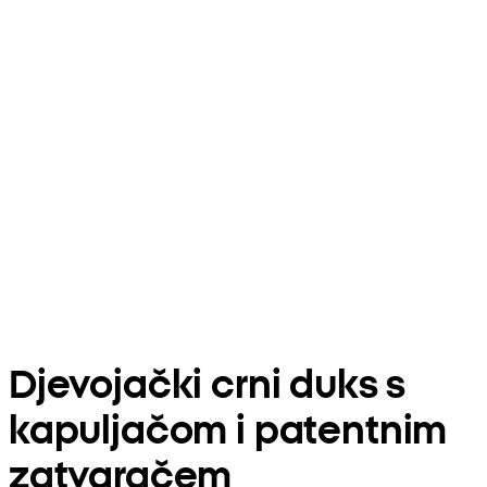
Djevojački crni duks s
kapuljačom i patentnim
zatvaračem