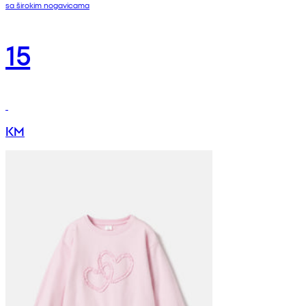
sa širokim nogavicama
15
KM