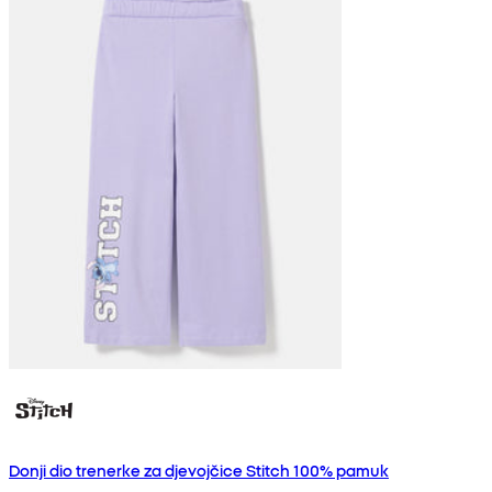
Donji dio trenerke za djevojčice Stitch 100% pamuk