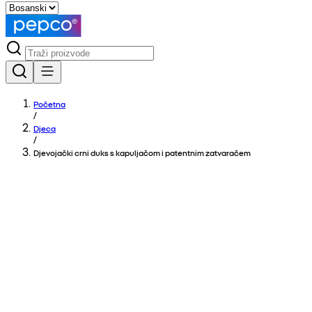
Početna
/
Djeca
/
Djevojački crni duks s kapuljačom i patentnim zatvaračem