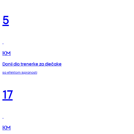
5
KM
Donji dio trenerke za dječake
sa efektom ispranosti
17
KM