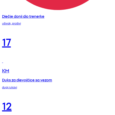
Dječje donji dio trenerke
ušivak, prošivi
17
KM
Duks za djevojčice sa vezom
dugi rukavi
12