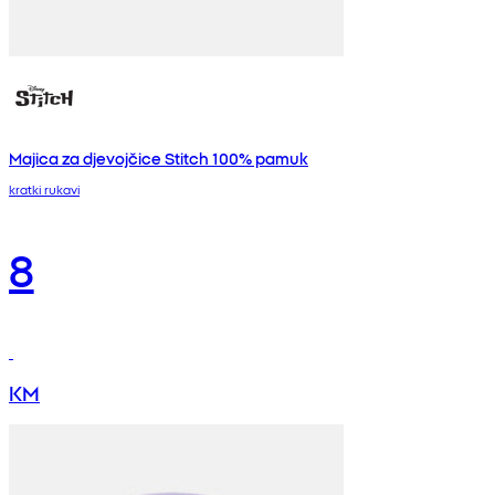
Majica za djevojčice Stitch 100% pamuk
kratki rukavi
8
KM