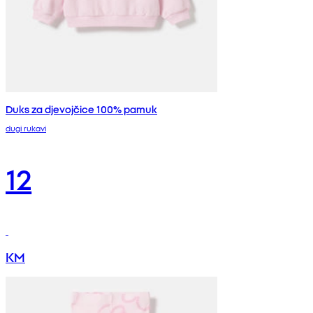
Duks za djevojčice 100% pamuk
dugi rukavi
12
KM