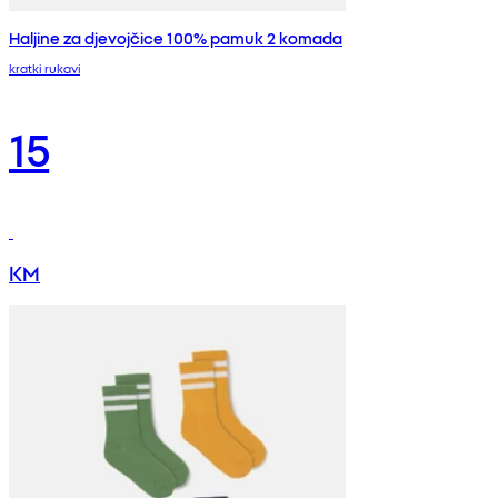
Haljine za djevojčice 100% pamuk 2 komada
kratki rukavi
15
KM