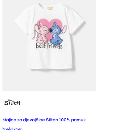
Majica za djevojčice Stitch 100% pamuk
kratki rukavi