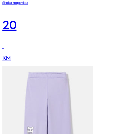
široke nogavice
20
KM