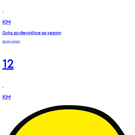
KM
Duks za djevojčice sa vezom
dugi rukavi
12
KM