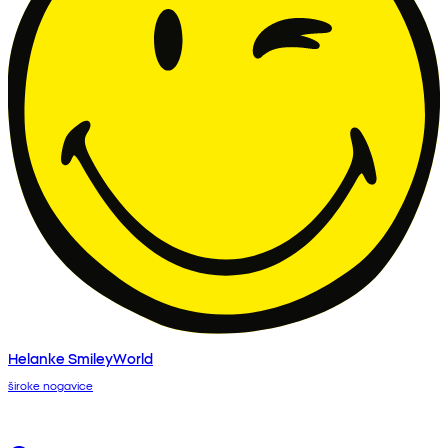
Helanke SmileyWorld
široke nogavice