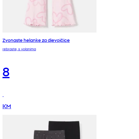
Zvonaste helanke za djevojčice
rebraste, s volanima
8
KM