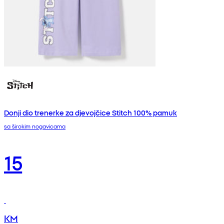
Donji dio trenerke za djevojčice Stitch 100% pamuk
sa širokim nogavicama
15
KM