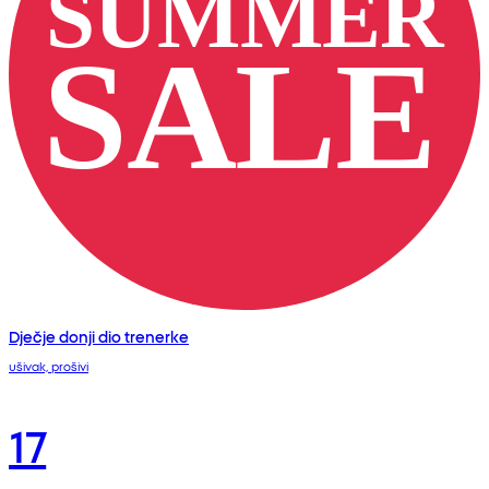
Dječje donji dio trenerke
ušivak, prošivi
17