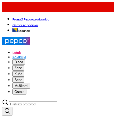
Pronađi Pepco prodavnicu
Centar za podršku
Bosanski
Letak
Kolekcije
Djeca
Žene
Kuća
Bebe
Muškarci
Ostalo