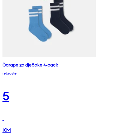
Čarape za dječake 4-pack
rebraste
5
KM