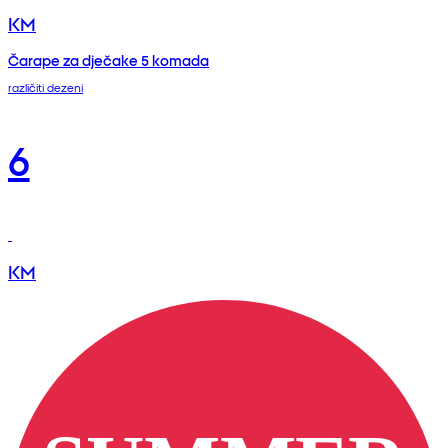
KM
Čarape za dječake 5 komada
različiti dezeni
6
KM