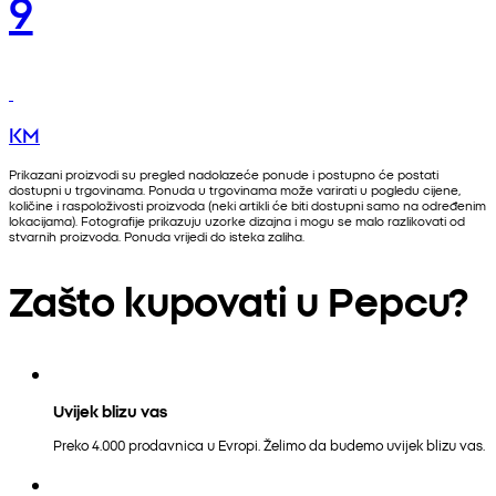
9
KM
Prikazani proizvodi su pregled nadolazeće ponude i postupno će postati
dostupni u trgovinama. Ponuda u trgovinama može varirati u pogledu cijene,
količine i raspoloživosti proizvoda (neki artikli će biti dostupni samo na određenim
lokacijama). Fotografije prikazuju uzorke dizajna i mogu se malo razlikovati od
stvarnih proizvoda. Ponuda vrijedi do isteka zaliha.
Zašto kupovati u Pepcu?
Uvijek blizu vas
Preko 4.000 prodavnica u Evropi. Želimo da budemo uvijek blizu vas.