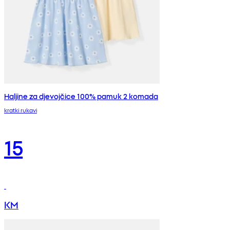
Haljine za djevojčice 100% pamuk 2 komada
kratki rukavi
15
KM