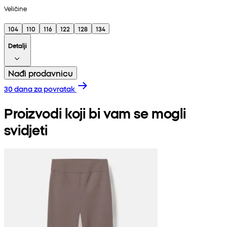
Veličine
104
110
116
122
128
134
Detalji
Nađi prodavnicu
30 dana za povratak
Proizvodi koji bi vam se mogli
svidjeti