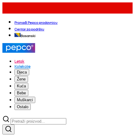
Pronađi Pepco prodavnicu
Centar za podršku
Bosanski
Letak
Kolekcije
Djeca
Žene
Kuća
Bebe
Muškarci
Ostalo