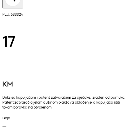
PLU: 633324
17
KM
Duks sa kapuljačom i patent zatvaračem za dječake. Izrađen od pamuka.
Patent zatvarač cijelom dužinom olakšava oblačenje, a kapuljača štiti
tokom boravka na otvorenom.
Boje