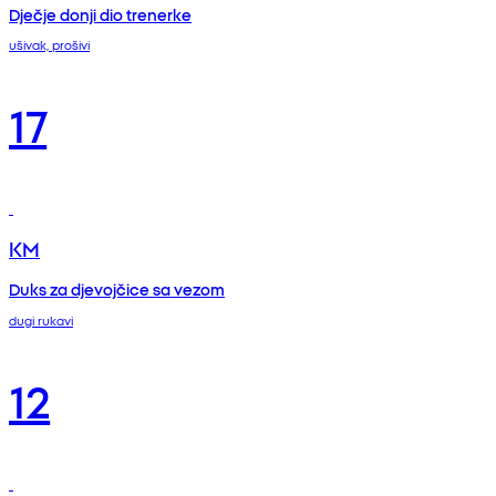
Dječje donji dio trenerke
ušivak, prošivi
17
KM
Duks za djevojčice sa vezom
dugi rukavi
12