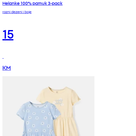
Helanke 100% pamuk 3-pack
razni dezeni i boje
15
KM