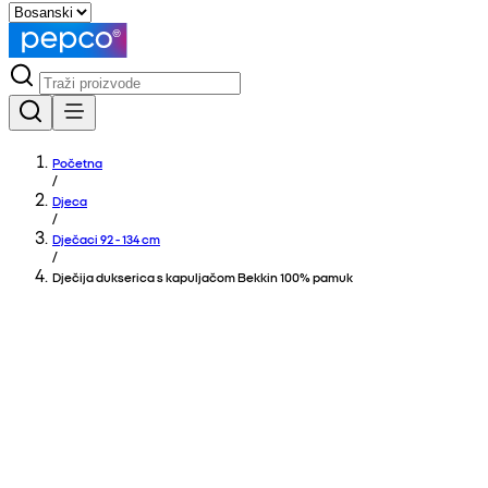
Početna
/
Djeca
/
Dječaci 92 - 134 cm
/
Dječija dukserica s kapuljačom Bekkin 100% pamuk