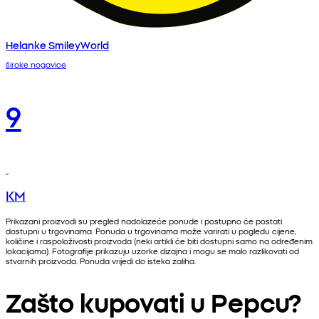
Helanke SmileyWorld
široke nogavice
9
KM
Prikazani proizvodi su pregled nadolazeće ponude i postupno će postati
dostupni u trgovinama. Ponuda u trgovinama može varirati u pogledu cijene,
količine i raspoloživosti proizvoda (neki artikli će biti dostupni samo na određenim
lokacijama). Fotografije prikazuju uzorke dizajna i mogu se malo razlikovati od
stvarnih proizvoda. Ponuda vrijedi do isteka zaliha.
Zašto kupovati u Pepcu?