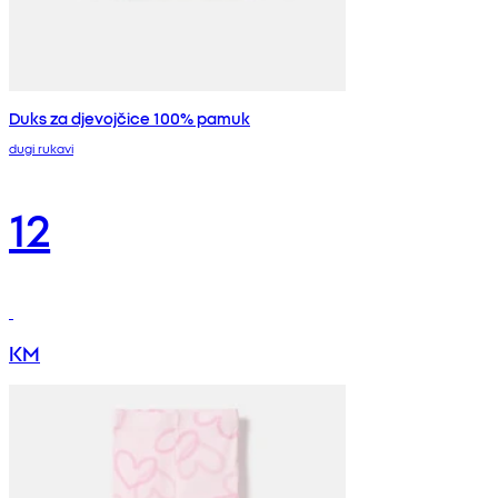
Duks za djevojčice 100% pamuk
dugi rukavi
12
KM