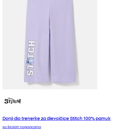
Donji dio trenerke za djevojčice Stitch 100% pamuk
sa širokim nogavicama