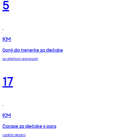
5
KM
Donji dio trenerke za dječake
sa efektom ispranosti
17
KM
Čarape za dječake 4 para
različiti dezeni