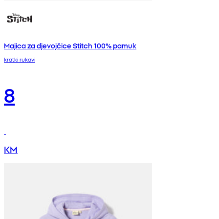
Majica za djevojčice Stitch 100% pamuk
kratki rukavi
8
KM