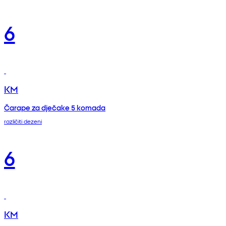
6
KM
Čarape za dječake 5 komada
različiti dezeni
6
KM