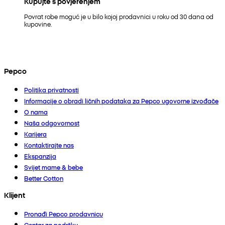
Kupujte s povjerenjem
Povrat robe moguć je u bilo kojoj prodavnici u roku od 30 dana od
kupovine.
Pepco
Politika privatnosti
Informacije o obradi ličnih podataka za Pepco ugovorne izvođače
O nama
Naša odgovornost
Karijera
Kontaktirajte nas
Ekspanzija
Svijet mame & bebe
Better Cotton
Klijent
Pronađi Pepco prodavnicu
Centar za podršku