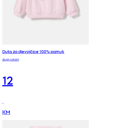
Duks za djevojčice 100% pamuk
dugi rukavi
12
KM