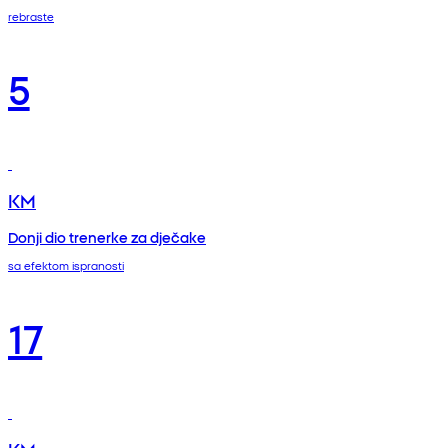
rebraste
5
KM
Donji dio trenerke za dječake
sa efektom ispranosti
17