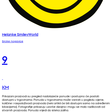
Helanke SmileyWorld
široke nogavice
9
KM
Prikazani proizvodi su pregled nadolazeće ponude i postupno će postati
dostupni u trgovinama. Ponuda u trgovinama može varirati u pogledu cijene,
količine i raspoloživosti proizvoda (neki artikli će biti dostupni samo na određenim
lokacijama). Fotografije prikazuju uzorke dizajna i mogu se malo razlikovati od
stvarnih proizvoda. Ponuda vrijedi do isteka zaliha.