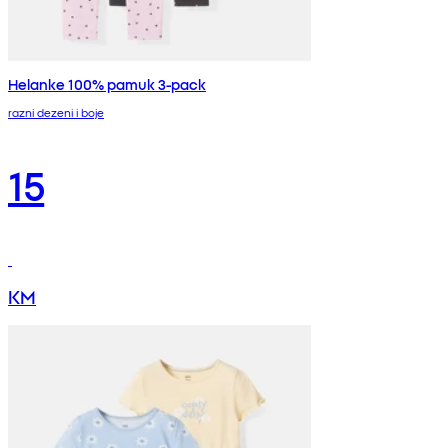
Helanke 100% pamuk 3-pack
razni dezeni i boje
15
KM