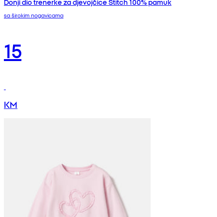
Donji dio trenerke za djevojčice Stitch 100% pamuk
sa širokim nogavicama
15
KM