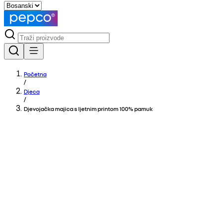
Početna
/
Djeca
/
Djevojačka majica s ljetnim printom 100% pamuk