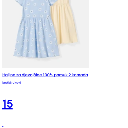
Haljine za djevojčice 100% pamuk 2 komada
kratki rukavi
15