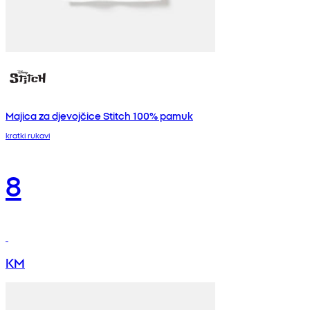
Majica za djevojčice Stitch 100% pamuk
kratki rukavi
8
KM