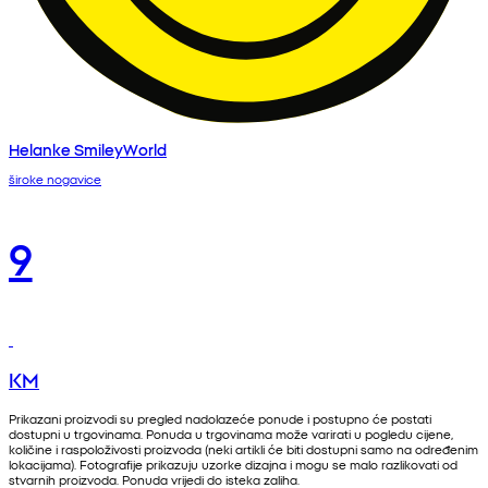
Helanke SmileyWorld
široke nogavice
9
KM
Prikazani proizvodi su pregled nadolazeće ponude i postupno će postati
dostupni u trgovinama. Ponuda u trgovinama može varirati u pogledu cijene,
količine i raspoloživosti proizvoda (neki artikli će biti dostupni samo na određenim
lokacijama). Fotografije prikazuju uzorke dizajna i mogu se malo razlikovati od
stvarnih proizvoda. Ponuda vrijedi do isteka zaliha.