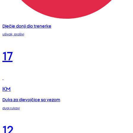
Dječje donji dio trenerke
ušivak, prošivi
17
KM
Duks za djevojčice sa vezom
dugi rukavi
12