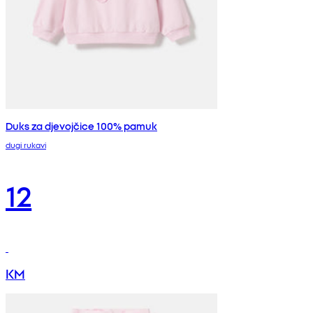
Duks za djevojčice 100% pamuk
dugi rukavi
12
KM