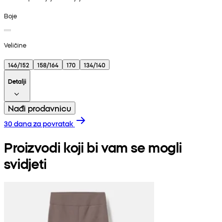
Boje
Veličine
146/152
158/164
170
134/140
Detalji
Nađi prodavnicu
30 dana za povratak
Proizvodi koji bi vam se mogli
svidjeti