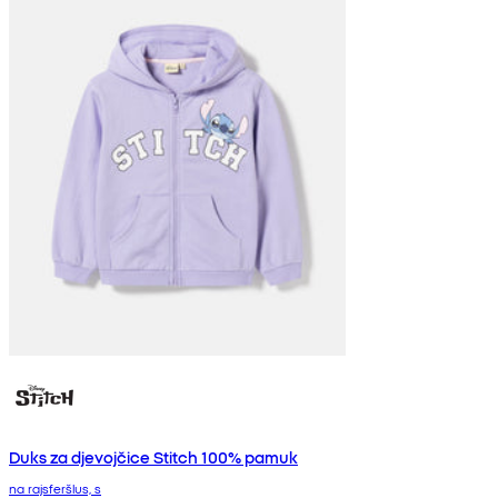
Duks za djevojčice Stitch 100% pamuk
na rajsferšlus, s