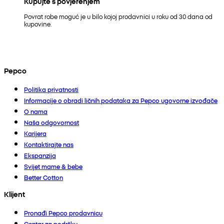
Kupujte s povjerenjem
Povrat robe moguć je u bilo kojoj prodavnici u roku od 30 dana od
kupovine.
Pepco
Politika privatnosti
Informacije o obradi ličnih podataka za Pepco ugovorne izvođače
O nama
Naša odgovornost
Karijera
Kontaktirajte nas
Ekspanzija
Svijet mame & bebe
Better Cotton
Klijent
Pronađi Pepco prodavnicu
Centar za podršku