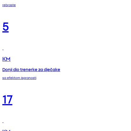
rebraste
5
KM
Donji dio trenerke za dječake
sa efektom ispranosti
17