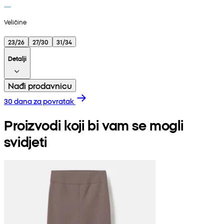
Veličine
23/26
27/30
31/34
Detalji
Nađi prodavnicu
30 dana za povratak
Proizvodi koji bi vam se mogli
svidjeti