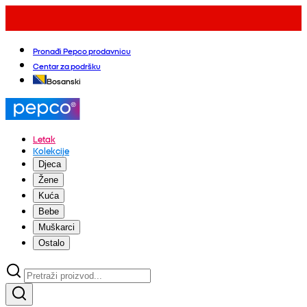
Pronađi Pepco prodavnicu
Centar za podršku
Bosanski
Letak
Kolekcije
Djeca
Žene
Kuća
Bebe
Muškarci
Ostalo