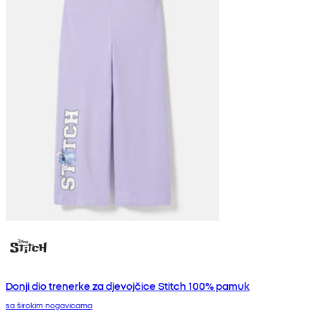
Donji dio trenerke za djevojčice Stitch 100% pamuk
sa širokim nogavicama