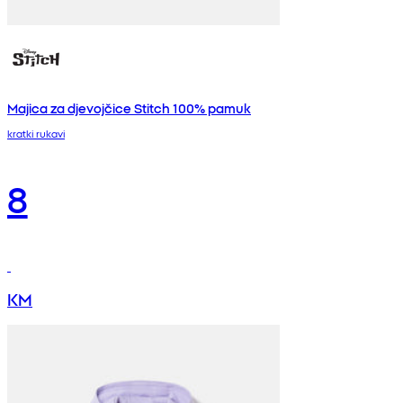
Majica za djevojčice Stitch 100% pamuk
kratki rukavi
8
KM