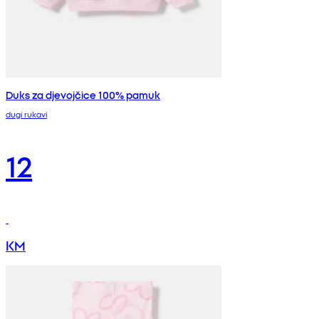
Duks za djevojčice 100% pamuk
dugi rukavi
12
KM