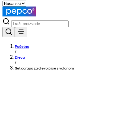
Početna
/
Djeca
/
Set čarapa za djevojčice s volanom