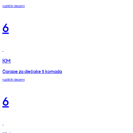
različiti dezeni
6
KM
Čarape za dječake 5 komada
različiti dezeni
6