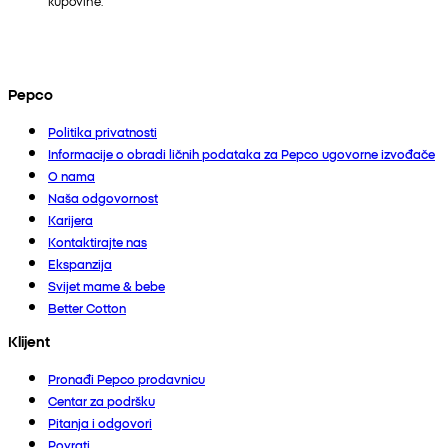
kupovine.
Pepco
Politika privatnosti
Informacije o obradi ličnih podataka za Pepco ugovorne izvođače
O nama
Naša odgovornost
Karijera
Kontaktirajte nas
Ekspanzija
Svijet mame & bebe
Better Cotton
Klijent
Pronađi Pepco prodavnicu
Centar za podršku
Pitanja i odgovori
Povrati