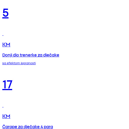
5
KM
Donji dio trenerke za dječake
sa efektom ispranosti
17
KM
Čarape za dječake 4 para