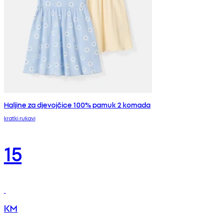
Haljine za djevojčice 100% pamuk 2 komada
kratki rukavi
15
KM