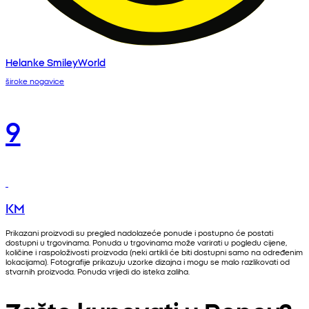
Helanke SmileyWorld
široke nogavice
9
KM
Prikazani proizvodi su pregled nadolazeće ponude i postupno će postati
dostupni u trgovinama. Ponuda u trgovinama može varirati u pogledu cijene,
količine i raspoloživosti proizvoda (neki artikli će biti dostupni samo na određenim
lokacijama). Fotografije prikazuju uzorke dizajna i mogu se malo razlikovati od
stvarnih proizvoda. Ponuda vrijedi do isteka zaliha.