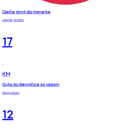
Dječje donji dio trenerke
ušivak, prošivi
17
KM
Duks za djevojčice sa vezom
dugi rukavi
12