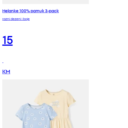
Helanke 100% pamuk 3-pack
razni dezeni i boje
15
KM