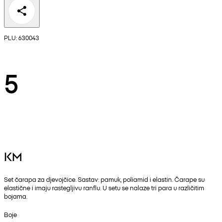
PLU: 630043
5
KM
Set čarapa za djevojčice. Sastav: pamuk, poliamid i elastin. Čarape su
elastične i imaju rastegljivu ranflu. U setu se nalaze tri para u različitim
bojama.
Boje