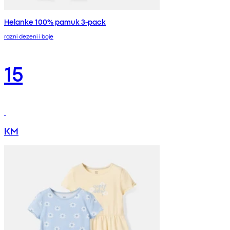
Helanke 100% pamuk 3-pack
razni dezeni i boje
15
KM