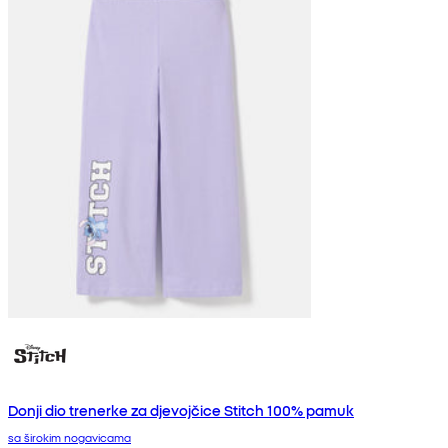
Donji dio trenerke za djevojčice Stitch 100% pamuk
sa širokim nogavicama