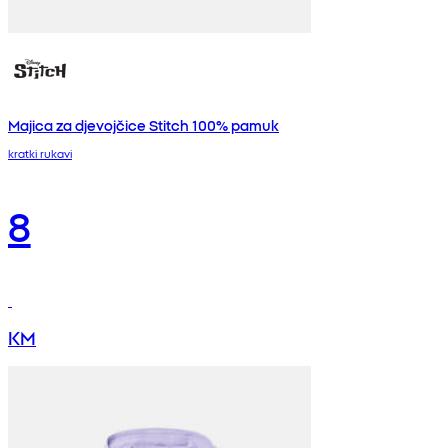
Majica za djevojčice Stitch 100% pamuk
kratki rukavi
8
KM