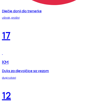
Dječje donji dio trenerke
ušivak, prošivi
17
KM
Duks za djevojčice sa vezom
dugi rukavi
12