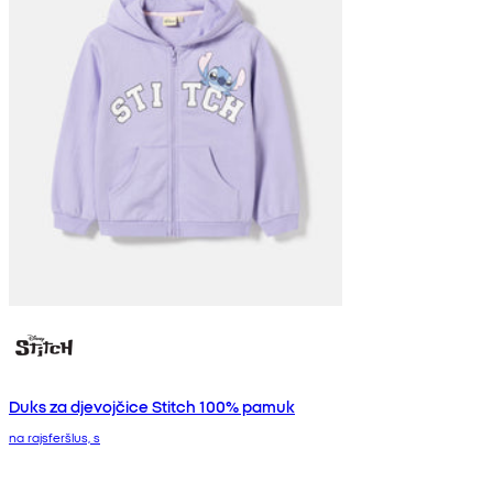
Duks za djevojčice Stitch 100% pamuk
na rajsferšlus, s