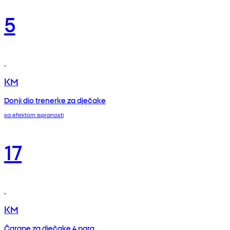
5
KM
Donji dio trenerke za dječake
sa efektom ispranosti
17
KM
Čarape za dječake 4 para