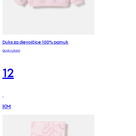
Duks za djevojčice 100% pamuk
dugi rukavi
12
KM