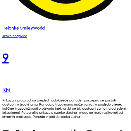
Helanke SmileyWorld
široke nogavice
9
KM
Prikazani proizvodi su pregled nadolazeće ponude i postupno će postati
dostupni u trgovinama. Ponuda u trgovinama može varirati u pogledu cijene,
količine i raspoloživosti proizvoda (neki artikli će biti dostupni samo na određenim
lokacijama). Fotografije prikazuju uzorke dizajna i mogu se malo razlikovati od
stvarnih proizvoda. Ponuda vrijedi do isteka zaliha.