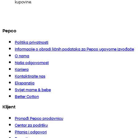
kupovine.
Pepco
Politika privatnosti
Informacije o obradi ličnih podataka za Pepco ugovorne izvođače
O nama
Naša odgovornost
Karijera
Kontaktirajte nas
Ekspanzija
Svijet mame & bebe
Better Cotton
Klijent
Pronađi Pepco prodavnicu
Centar za podršku
Pitanja i odgovori