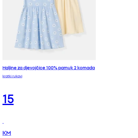
Haljine za djevojčice 100% pamuk 2 komada
kratki rukavi
15
KM