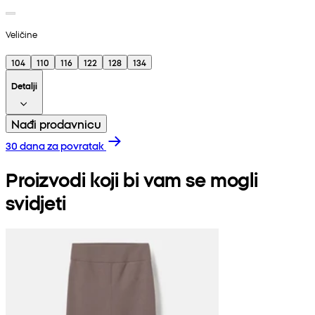
Veličine
104
110
116
122
128
134
Detalji
Nađi prodavnicu
30 dana za povratak
Proizvodi koji bi vam se mogli
svidjeti