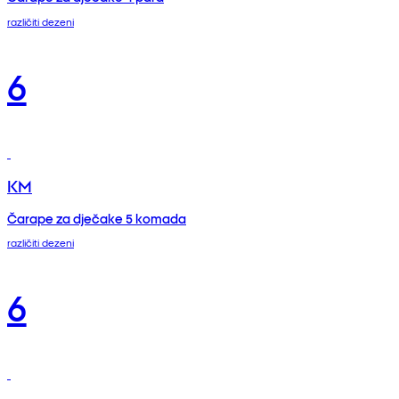
različiti dezeni
6
KM
Čarape za dječake 5 komada
različiti dezeni
6