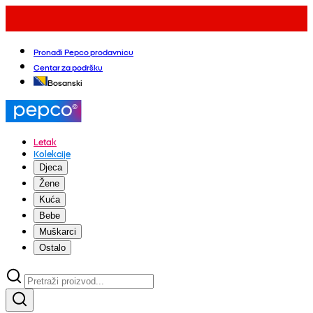
Pronađi Pepco prodavnicu
Centar za podršku
Bosanski
Letak
Kolekcije
Djeca
Žene
Kuća
Bebe
Muškarci
Ostalo