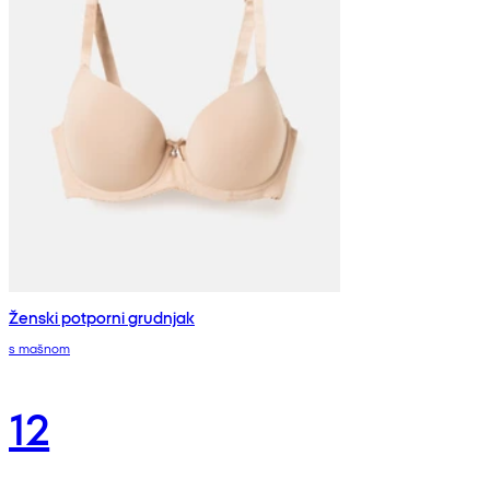
Ženski potporni grudnjak
s mašnom
12