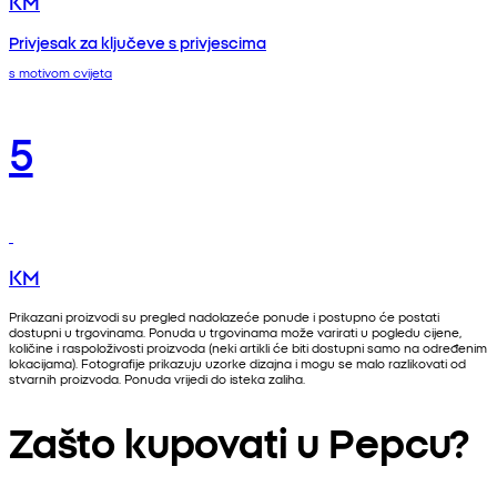
KM
Privjesak za ključeve s privjescima
s motivom cvijeta
5
KM
Prikazani proizvodi su pregled nadolazeće ponude i postupno će postati
dostupni u trgovinama. Ponuda u trgovinama može varirati u pogledu cijene,
količine i raspoloživosti proizvoda (neki artikli će biti dostupni samo na određenim
lokacijama). Fotografije prikazuju uzorke dizajna i mogu se malo razlikovati od
stvarnih proizvoda. Ponuda vrijedi do isteka zaliha.
Zašto kupovati u Pepcu?