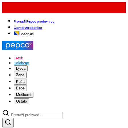
Pronađi Pepco prodavnicu
Centar za podršku
Bosanski
Letak
Kolekcije
Djeca
Žene
Kuća
Bebe
Muškarci
Ostalo