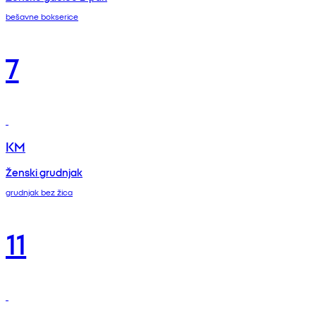
bešavne bokserice
7
KM
Ženski grudnjak
grudnjak bez žica
11