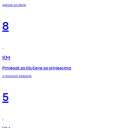
gaćice za žene
8
KM
Privjesak za ključeve sa privjescima
s motivom trešanja
5