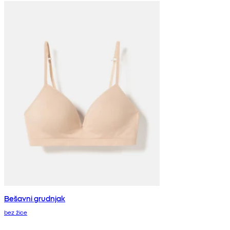
Bešavni grudnjak
bez žice