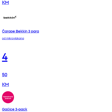
KM
Čarape Bekkin 3 para
od mikrovlakana
4
50
KM
Gaćice 3-pack