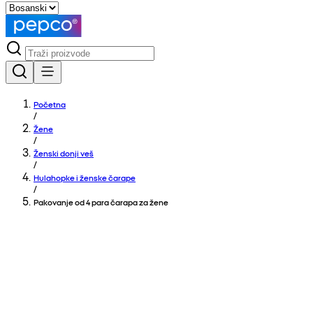
Početna
/
Žene
/
Ženski donji veš
/
Hulahopke i ženske čarape
/
Pakovanje od 4 para čarapa za žene