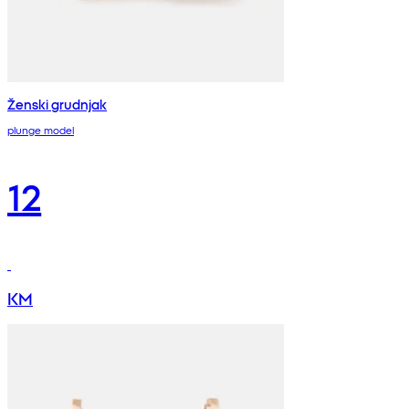
Ženski grudnjak
plunge model
12
KM