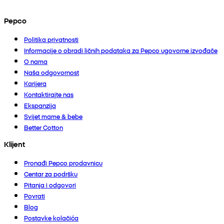
Pepco
Politika privatnosti
Informacije o obradi ličnih podataka za Pepco ugovorne izvođače
O nama
Naša odgovornost
Karijera
Kontaktirajte nas
Ekspanzija
Svijet mame & bebe
Better Cotton
Klijent
Pronađi Pepco prodavnicu
Centar za podršku
Pitanja i odgovori
Povrati
Blog
Postavke kolačića