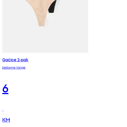
Gaćice 2-pak
bešavne tange
6
KM