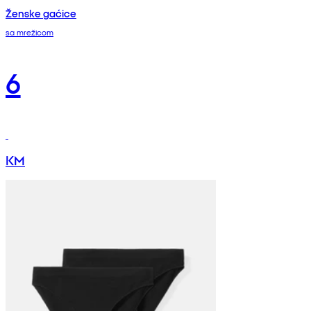
Ženske gaćice
sa mrežicom
6
KM