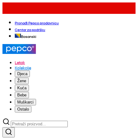
Pronađi Pepco prodavnicu
Centar za podršku
Bosanski
Letak
Kolekcije
Djeca
Žene
Kuća
Bebe
Muškarci
Ostalo