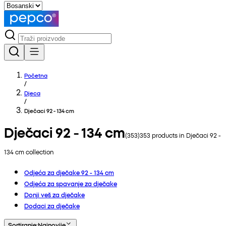
Početna
/
Djeca
/
Dječaci 92 - 134 cm
Dječaci 92 - 134 cm
(
353
)
353
products in
Dječaci 92 -
134 cm
collection
Odjeća za dječake 92 - 134 cm
Odjeća za spavanje za dječake
Donji veš za dječake
Dodaci za dječake
Sortiranje
:
Najnovije