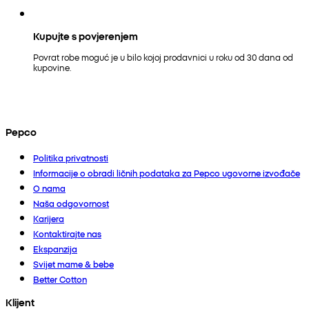
Kupujte s povjerenjem
Povrat robe moguć je u bilo kojoj prodavnici u roku od 30 dana od
kupovine.
Pepco
Politika privatnosti
Informacije o obradi ličnih podataka za Pepco ugovorne izvođače
O nama
Naša odgovornost
Karijera
Kontaktirajte nas
Ekspanzija
Svijet mame & bebe
Better Cotton
Klijent