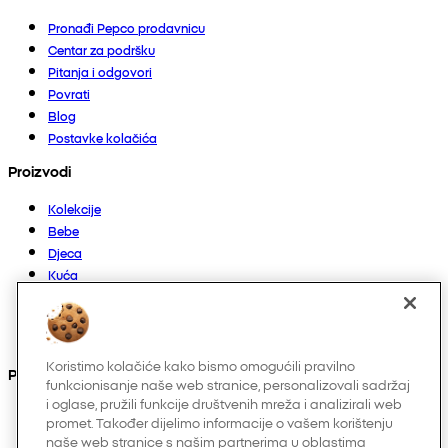
Pronađi Pepco prodavnicu
Centar za podršku
Pitanja i odgovori
Povrati
Blog
Postavke kolačića
Proizvodi
Kolekcije
Bebe
Djeca
Kuća
Žene
Muškarci
Ostalo
Koristimo kolačiće kako bismo omogućili pravilno
Pronađite nas na
funkcionisanje naše web stranice, personalizovali sadržaj
i oglase, pružili funkcije društvenih mreža i analizirali web
promet. Također dijelimo informacije o vašem korištenju
naše web stranice s našim partnerima u oblastima