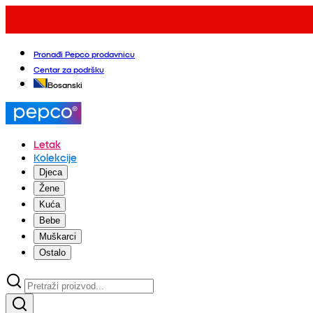
Pronađi Pepco prodavnicu
Centar za podršku
Bosanski
Letak
Kolekcije
Djeca
Žene
Kuća
Bebe
Muškarci
Ostalo