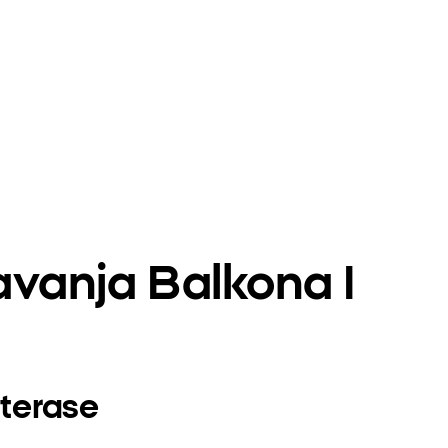
avanja Balkona I
 terase