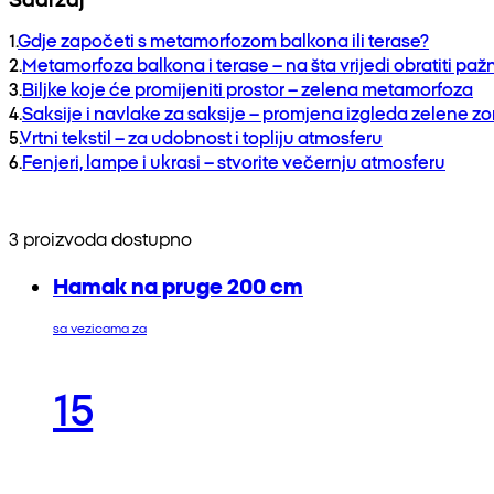
1
.
Gdje započeti s metamorfozom balkona ili terase?
2
.
Metamorfoza balkona i terase – na šta vrijedi obratiti paž
3
.
Biljke koje će promijeniti prostor – zelena metamorfoza
4
.
Saksije i navlake za saksije – promjena izgleda zelene z
5
.
Vrtni tekstil – za udobnost i topliju atmosferu
6
.
Fenjeri, lampe i ukrasi – stvorite večernju atmosferu
3 proizvoda dostupno
Hamak na pruge 200 cm
sa vezicama za
15