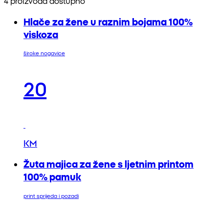
4 proizvoda dostupno
Hlače za žene u raznim bojama 100%
viskoza
široke nogavice
20
KM
Žuta majica za žene s ljetnim printom
100% pamuk
print sprijeda i pozadi