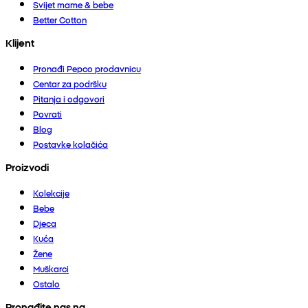
Svijet mame & bebe
Better Cotton
Klijent
Pronađi Pepco prodavnicu
Centar za podršku
Pitanja i odgovori
Povrati
Blog
Postavke kolačića
Proizvodi
Kolekcije
Bebe
Djeca
Kuća
Žene
Muškarci
Ostalo
Pronađite nas na