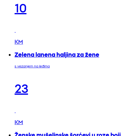
10
KM
Zelena lanena haljina za žene
s vezanjem na leđima
23
KM
Ženske mušelinske šorćevi u roze boji