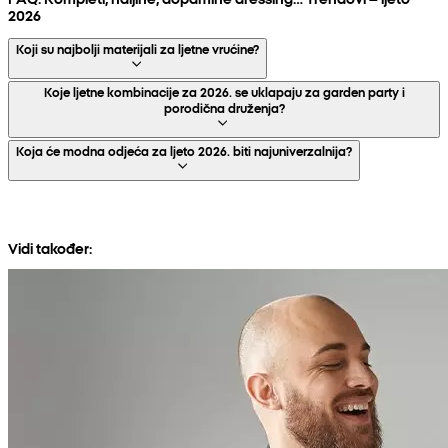
2026
Koji su najbolji materijali za ljetne vrućine?
Koje ljetne kombinacije za 2026. se uklapaju za garden party i
porodična druženja?
Koja će modna odjeća za ljeto 2026. biti najuniverzalnija?
Vidi također: