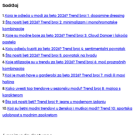
Sadržaj
1
.
Koja je odjeća u modi za ljeto 2026? Trend broj 1: dopamine dressing
2
.
Šta nositi ljeti 2026? Trend broj 2: minimalizam i monohromatske
kombinacije
3
.
Koje su modne boje za ljeto 2026? Trend broj 3: Cloud Dancer i lakoća
pastela
4
.
Koju odjeću kupiti za ljeto 2026? Trend broj 4: sentimentalni povratak
5
.
Šta nositi ljeti 2026? Trend broj 5: povratak na livadu
6
.
Koje stilizacije su u trendu za ljeto 2026? Trend broj 6: moć prozračnih
kombinacija
7
.
Koji je must-have u garderobi za ljeto 2026? Trend broj 7: midi ili maxi
haljina
8
.
Kako uvesti top trendove u sezonsku modu? Trend broj 8: majica s
karakterom
9
.
Šta još nositi ljeti? Trend broj 9: jeans u modernom izdanju
10
.
Koji su ljetni modni trendovi u ženskoj i muškoj modi? Trend 10: sportska
udobnost s modnim zaokretom