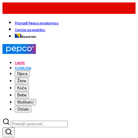
Pronađi Pepco prodavnicu
Centar za podršku
Bosanski
Letak
Kolekcije
Djeca
Žene
Kuća
Bebe
Muškarci
Ostalo