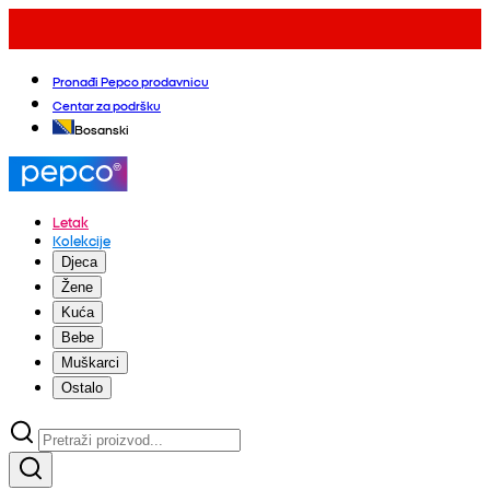
Pronađi Pepco prodavnicu
Centar za podršku
Bosanski
Letak
Kolekcije
Djeca
Žene
Kuća
Bebe
Muškarci
Ostalo