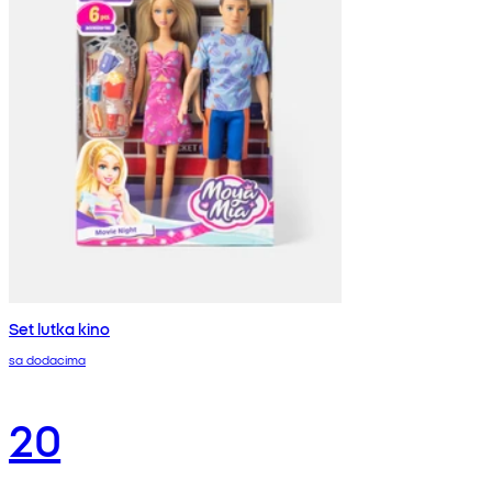
Set lutka kino
sa dodacima
20