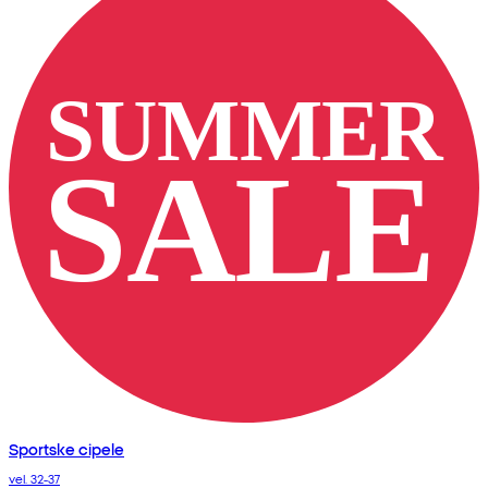
Sportske cipele
vel. 32-37