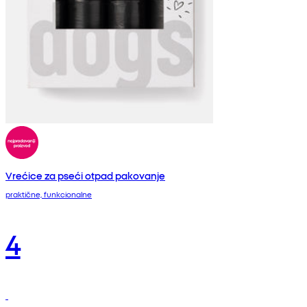
Vrećice za pseći otpad pakovanje
praktične, funkcionalne
4