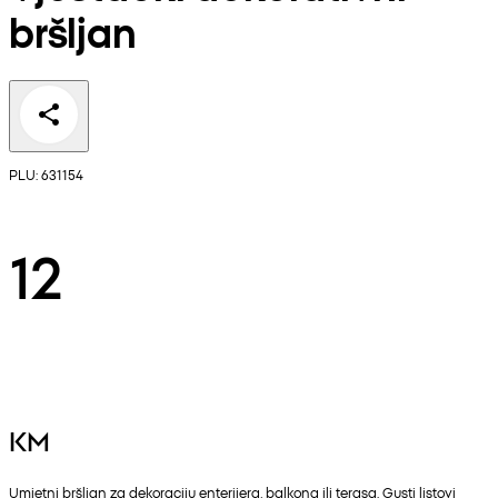
bršljan
PLU: 631154
12
KM
Umjetni bršljan za dekoraciju enterijera, balkona ili terasa. Gusti listovi