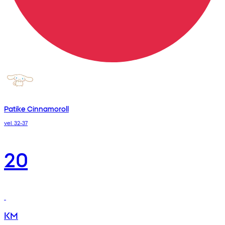
Patike Cinnamoroll
vel. 32-37
20
KM