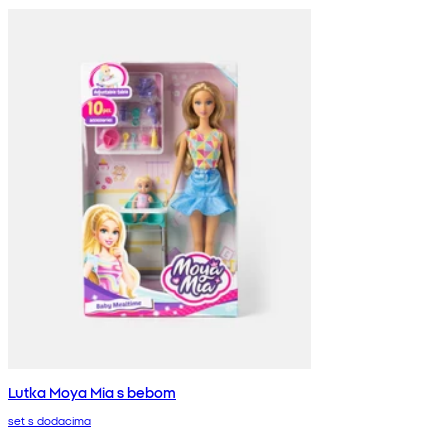
Lutka Moya Mia s bebom
set s dodacima