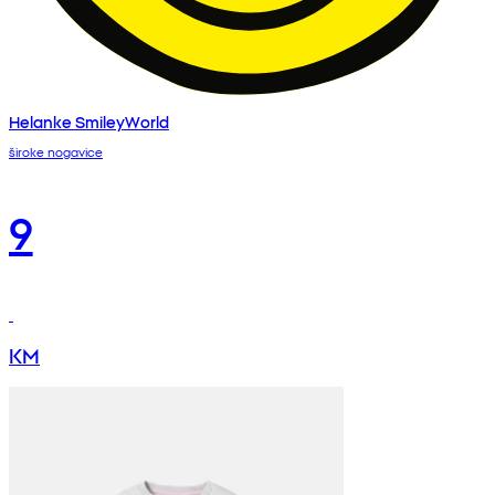
Helanke SmileyWorld
široke nogavice
9
KM