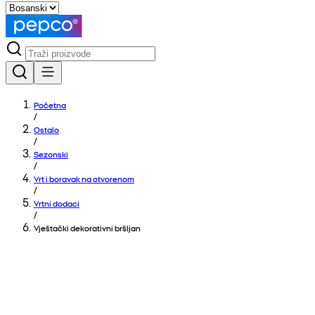
Početna
/
Ostalo
/
Sezonski
/
Vrt i boravak na otvorenom
/
Vrtni dodaci
/
Vještački dekorativni bršljan