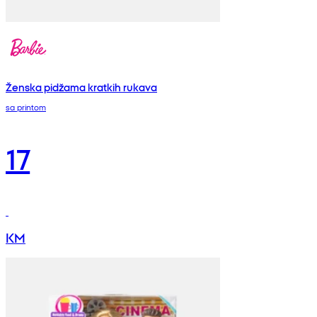
Ženska pidžama kratkih rukava
sa printom
17
KM