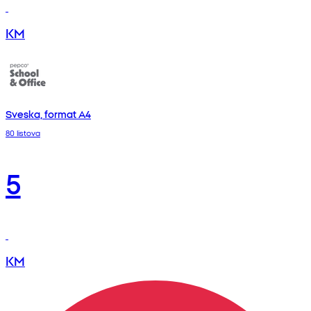
KM
Sveska, format A4
80 listova
5
KM