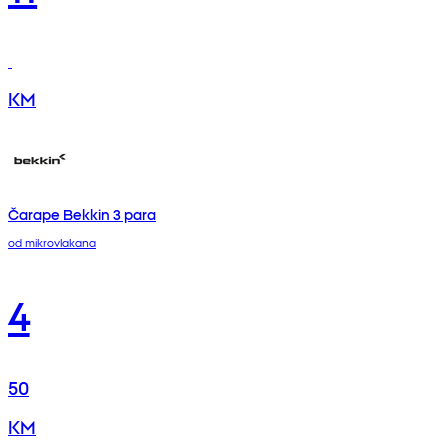
KM
Čarape Bekkin 3 para
od mikrovlakana
4
50
KM