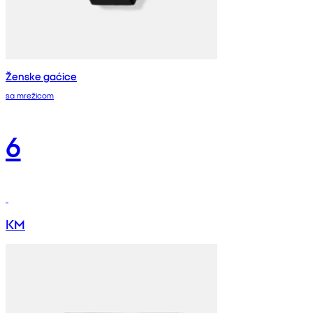
Ženske gaćice
sa mrežicom
6
KM