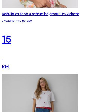
Košulja za žene u raznim bojama100% viskoza
s vezanjem na porubu
15
KM