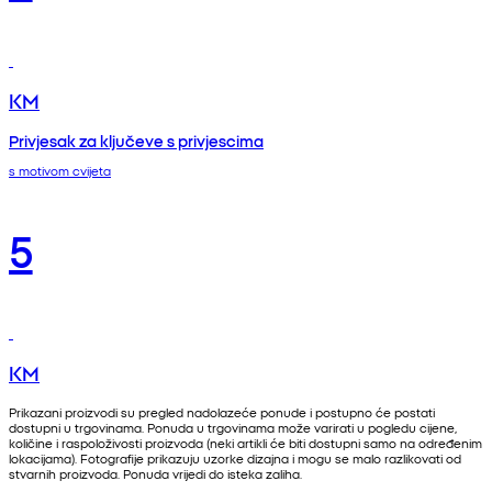
KM
Privjesak za ključeve s privjescima
s motivom cvijeta
5
KM
Prikazani proizvodi su pregled nadolazeće ponude i postupno će postati
dostupni u trgovinama. Ponuda u trgovinama može varirati u pogledu cijene,
količine i raspoloživosti proizvoda (neki artikli će biti dostupni samo na određenim
lokacijama). Fotografije prikazuju uzorke dizajna i mogu se malo razlikovati od
stvarnih proizvoda. Ponuda vrijedi do isteka zaliha.