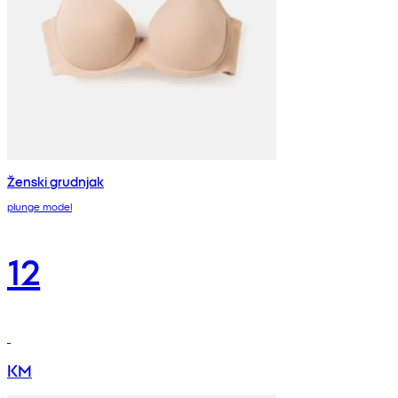
Ženski grudnjak
plunge model
12
KM