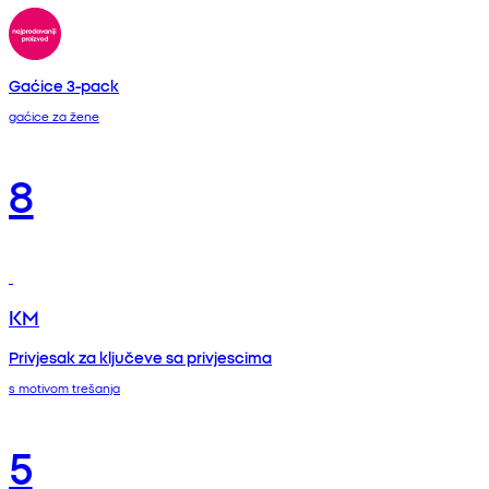
Gaćice 3-pack
gaćice za žene
8
KM
Privjesak za ključeve sa privjescima
s motivom trešanja
5