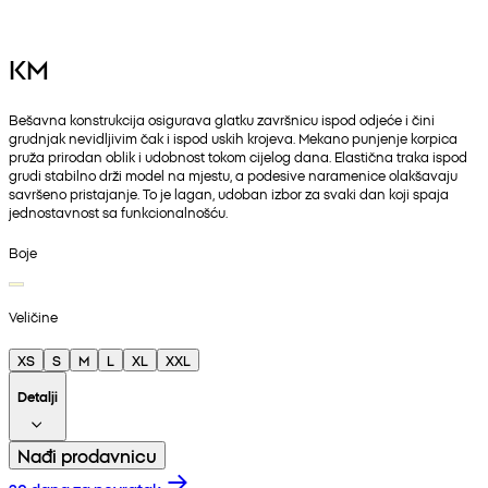
KM
Bešavna konstrukcija osigurava glatku završnicu ispod odjeće i čini
grudnjak nevidljivim čak i ispod uskih krojeva. Mekano punjenje korpica
pruža prirodan oblik i udobnost tokom cijelog dana. Elastična traka ispod
grudi stabilno drži model na mjestu, a podesive naramenice olakšavaju
savršeno pristajanje. To je lagan, udoban izbor za svaki dan koji spaja
jednostavnost sa funkcionalnošću.
Boje
Veličine
XS
S
M
L
XL
XXL
Detalji
Nađi prodavnicu