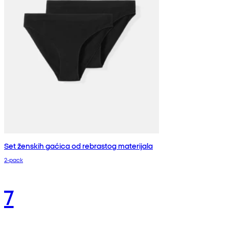
Set ženskih gaćica od rebrastog materijala
2-pack
7