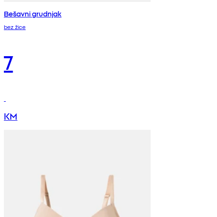
Bešavni grudnjak
bez žice
7
KM