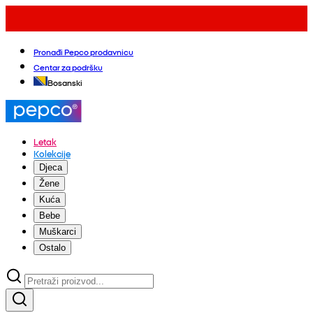
Pronađi Pepco prodavnicu
Centar za podršku
Bosanski
Letak
Kolekcije
Djeca
Žene
Kuća
Bebe
Muškarci
Ostalo