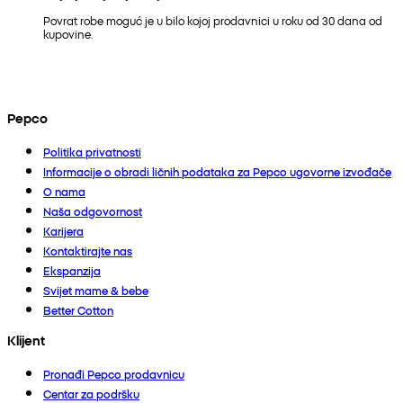
Povrat robe moguć je u bilo kojoj prodavnici u roku od 30 dana od
kupovine.
Pepco
Politika privatnosti
Informacije o obradi ličnih podataka za Pepco ugovorne izvođače
O nama
Naša odgovornost
Karijera
Kontaktirajte nas
Ekspanzija
Svijet mame & bebe
Better Cotton
Klijent
Pronađi Pepco prodavnicu
Centar za podršku