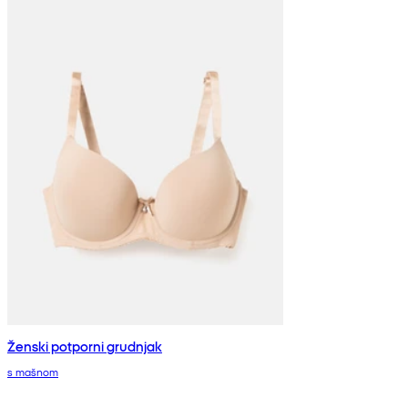
Ženski potporni grudnjak
s mašnom