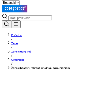
Početna
/
Žene
/
Ženski donji veš
/
Grudnjaci
/
Ženski bešavni rebrasti grudnjak sa punjenjem