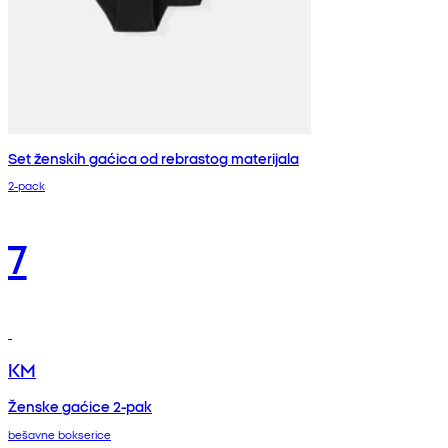
Set ženskih gaćica od rebrastog materijala
2-pack
7
KM
Ženske gaćice 2-pak
bešavne bokserice