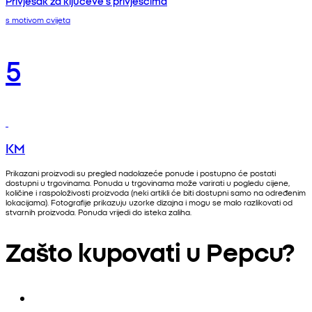
Privjesak za ključeve s privjescima
s motivom cvijeta
5
KM
Prikazani proizvodi su pregled nadolazeće ponude i postupno će postati
dostupni u trgovinama. Ponuda u trgovinama može varirati u pogledu cijene,
količine i raspoloživosti proizvoda (neki artikli će biti dostupni samo na određenim
lokacijama). Fotografije prikazuju uzorke dizajna i mogu se malo razlikovati od
stvarnih proizvoda. Ponuda vrijedi do isteka zaliha.
Zašto kupovati u Pepcu?