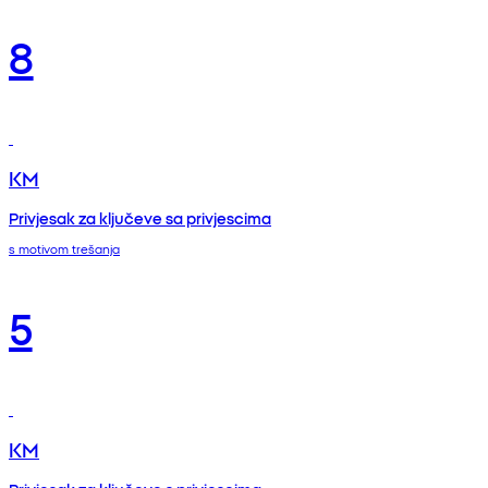
8
KM
Privjesak za ključeve sa privjescima
s motivom trešanja
5
KM