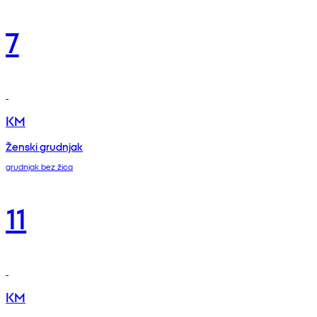
7
KM
Ženski grudnjak
grudnjak bez žica
11
KM