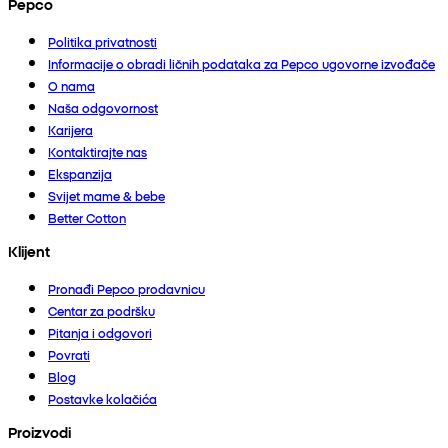
Pepco
Politika privatnosti
Informacije o obradi ličnih podataka za Pepco ugovorne izvođače
O nama
Naša odgovornost
Karijera
Kontaktirajte nas
Ekspanzija
Svijet mame & bebe
Better Cotton
Klijent
Pronađi Pepco prodavnicu
Centar za podršku
Pitanja i odgovori
Povrati
Blog
Postavke kolačića
Proizvodi