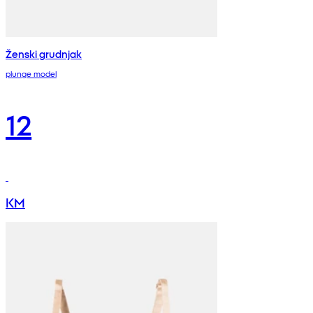
Ženski grudnjak
plunge model
12
KM