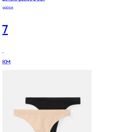
gaćice
7
KM