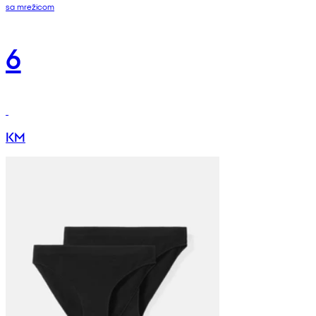
sa mrežicom
6
KM