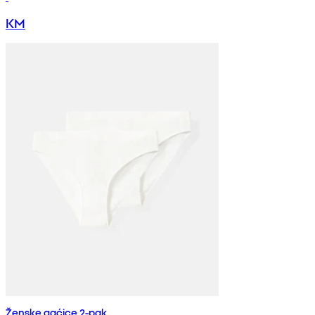
KM
Ženske gaćice 2-pak