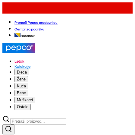
Pronađi Pepco prodavnicu
Centar za podršku
Bosanski
Letak
Kolekcije
Djeca
Žene
Kuća
Bebe
Muškarci
Ostalo