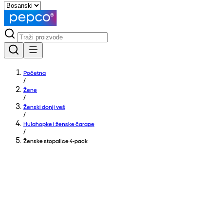
Početna
/
Žene
/
Ženski donji veš
/
Hulahopke i ženske čarape
/
Ženske stopalice 4-pack