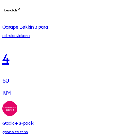
Čarape Bekkin 3 para
od mikrovlakana
4
50
KM
Gaćice 3-pack
gaćice za žene