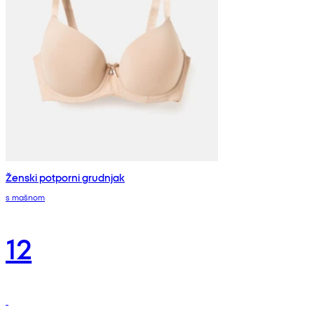
Ženski potporni grudnjak
s mašnom
12