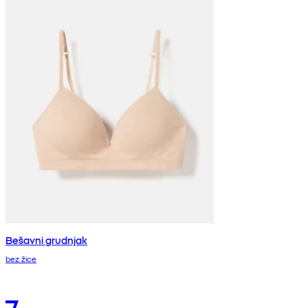
Bešavni grudnjak
bez žice
7