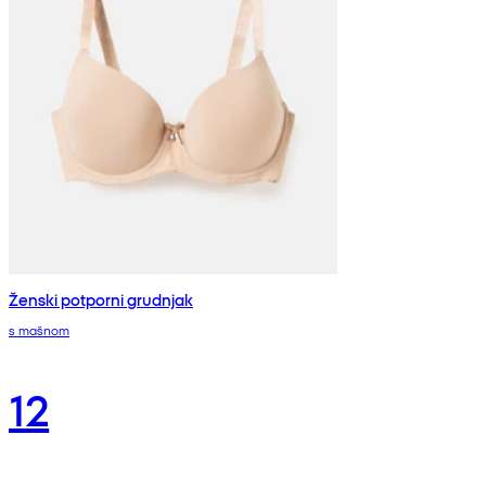
Ženski potporni grudnjak
s mašnom
12