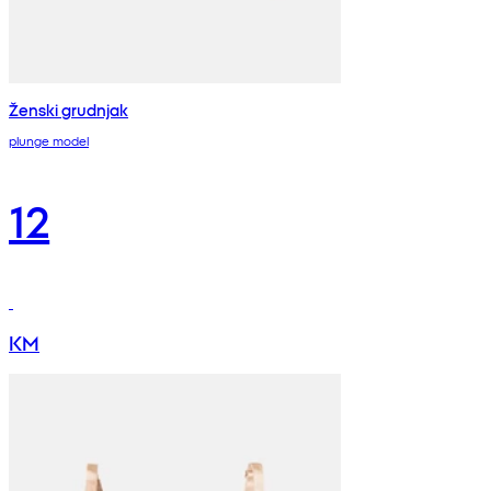
Ženski grudnjak
plunge model
12
KM