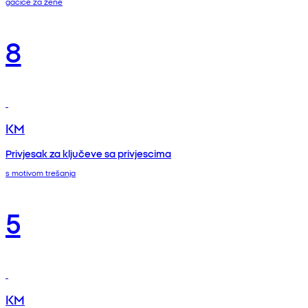
gaćice za žene
8
KM
Privjesak za ključeve sa privjescima
s motivom trešanja
5
KM