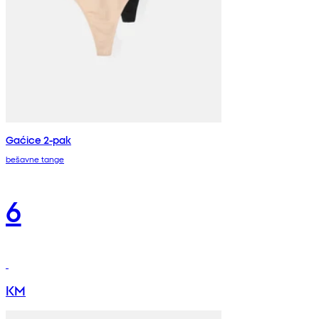
Gaćice 2-pak
bešavne tange
6
KM