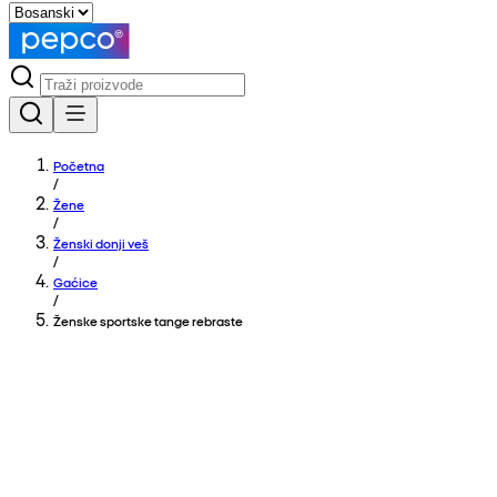
Početna
/
Žene
/
Ženski donji veš
/
Gaćice
/
Ženske sportske tange rebraste