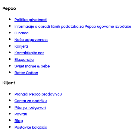
Pepco
Politika privatnosti
Informacije o obradi ličnih podataka za Pepco ugovorne izvođače
O nama
Naša odgovornost
Karijera
Kontaktirajte nas
Ekspanzija
Svijet mame & bebe
Better Cotton
Klijent
Pronađi Pepco prodavnicu
Centar za podršku
Pitanja i odgovori
Povrati
Blog
Postavke kolačića