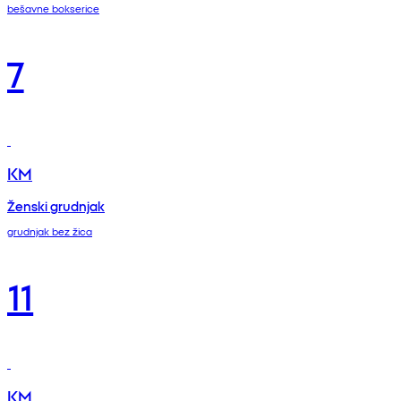
bešavne bokserice
7
KM
Ženski grudnjak
grudnjak bez žica
11
KM