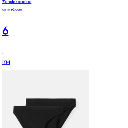
Ženske gaćice
sa mrežicom
6
KM