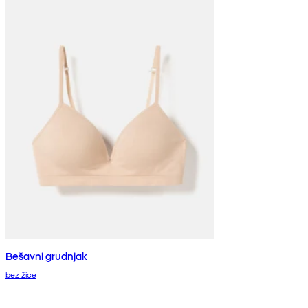
Bešavni grudnjak
bez žice