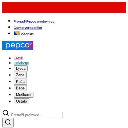
Pronađi Pepco prodavnicu
Centar za podršku
Bosanski
Letak
Kolekcije
Djeca
Žene
Kuća
Bebe
Muškarci
Ostalo