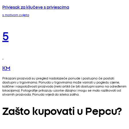
Privjesak za ključeve s privjescima
s motivom cvijeta
5
KM
Prikazani proizvodi su pregled nadolazeće ponude i postupno će postati
dostupni u trgovinama. Ponuda u trgovinama može varirati u pogledu cijene,
količine i raspoloživosti proizvoda (neki artikli će biti dostupni samo na određenim
lokacijama). Fotografije prikazuju uzorke dizajna i mogu se malo razlikovati od
stvarnih proizvoda. Ponuda vrijedi do isteka zaliha.
Zašto kupovati u Pepcu?