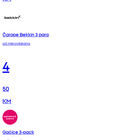
Čarape Bekkin 3 para
od mikrovlakana
4
50
KM
Gaćice 3-pack