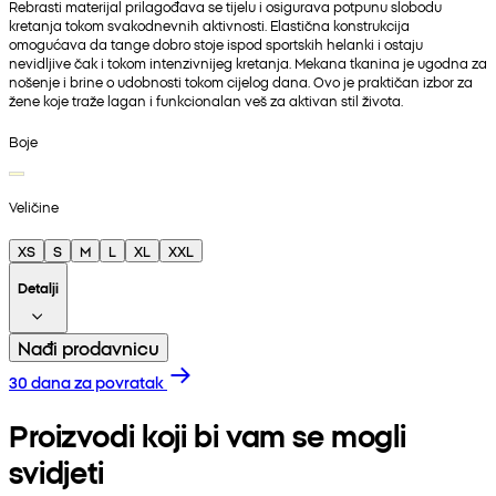
Rebrasti materijal prilagođava se tijelu i osigurava potpunu slobodu
kretanja tokom svakodnevnih aktivnosti. Elastična konstrukcija
omogućava da tange dobro stoje ispod sportskih helanki i ostaju
nevidljive čak i tokom intenzivnijeg kretanja. Mekana tkanina je ugodna za
nošenje i brine o udobnosti tokom cijelog dana. Ovo je praktičan izbor za
žene koje traže lagan i funkcionalan veš za aktivan stil života.
Boje
Veličine
XS
S
M
L
XL
XXL
Detalji
Nađi prodavnicu
30 dana za povratak
Proizvodi koji bi vam se mogli
svidjeti