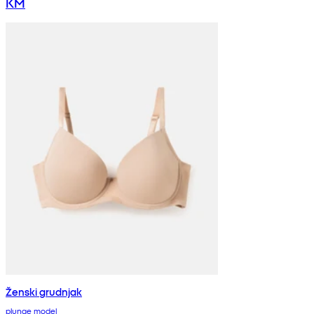
KM
Ženski grudnjak
plunge model