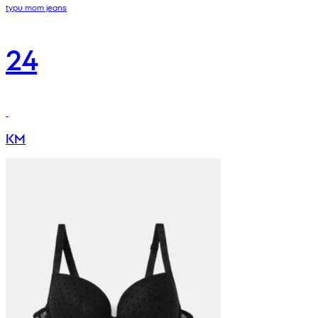
typu mom jeans
24
KM