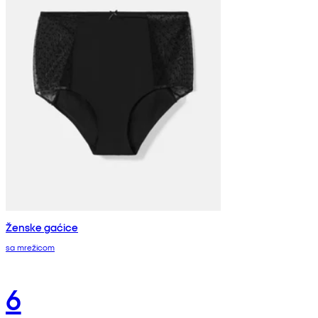
Ženske gaćice
sa mrežicom
6