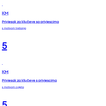
KM
Privjesak za ključeve sa privjescima
s motivom trešanja
5
KM
Privjesak za ključeve s privjescima
s motivom cvijeta
5