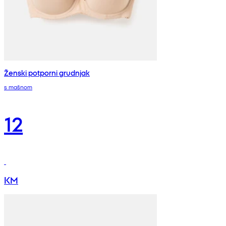
Ženski potporni grudnjak
s mašnom
12
KM