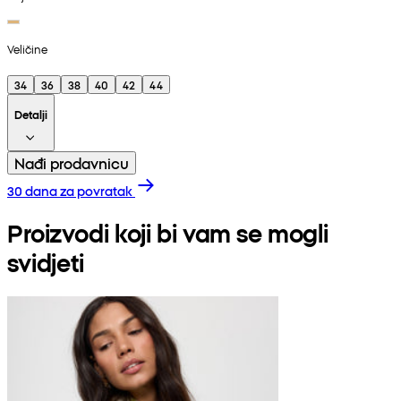
Veličine
34
36
38
40
42
44
Detalji
Nađi prodavnicu
30 dana za povratak
Proizvodi koji bi vam se mogli
svidjeti