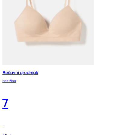
Bešavni grudnjak
bez žice
7