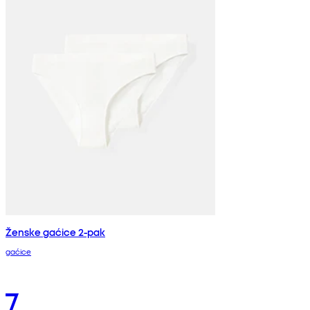
Ženske gaćice 2-pak
gaćice
7