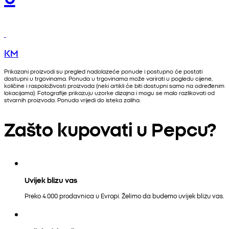
KM
Prikazani proizvodi su pregled nadolazeće ponude i postupno će postati
dostupni u trgovinama. Ponuda u trgovinama može varirati u pogledu cijene,
količine i raspoloživosti proizvoda (neki artikli će biti dostupni samo na određenim
lokacijama). Fotografije prikazuju uzorke dizajna i mogu se malo razlikovati od
stvarnih proizvoda. Ponuda vrijedi do isteka zaliha.
Zašto kupovati u Pepcu?
Uvijek blizu vas
Preko 4.000 prodavnica u Evropi. Želimo da budemo uvijek blizu vas.