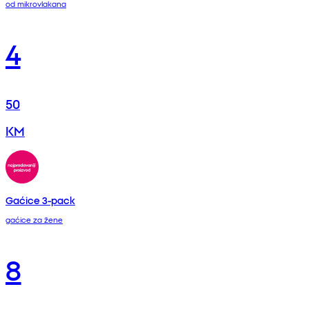
od mikrovlakana
4
50
KM
Gaćice 3-pack
gaćice za žene
8