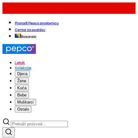
Pronađi Pepco prodavnicu
Centar za podršku
Bosanski
Letak
Kolekcije
Djeca
Žene
Kuća
Bebe
Muškarci
Ostalo