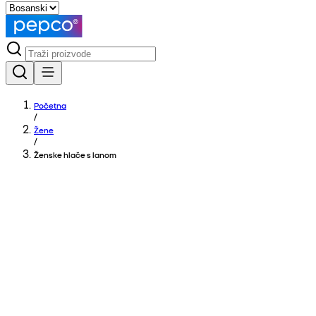
Početna
/
Žene
/
Ženske hlače s lanom