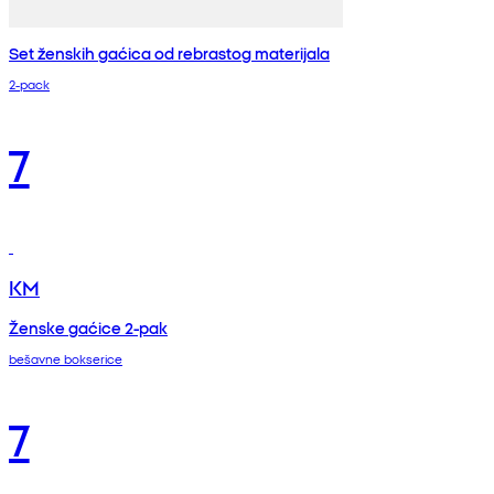
Set ženskih gaćica od rebrastog materijala
2-pack
7
KM
Ženske gaćice 2-pak
bešavne bokserice
7