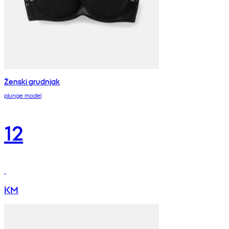
Ženski grudnjak
plunge model
12
KM