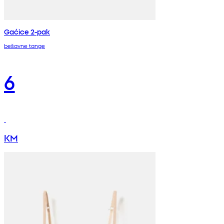
Gaćice 2-pak
bešavne tange
6
KM