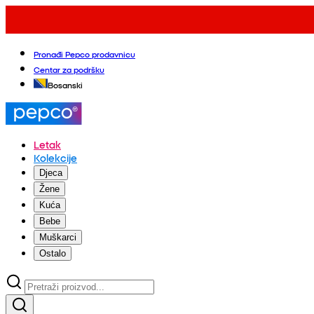
Pronađi Pepco prodavnicu
Centar za podršku
Bosanski
Letak
Kolekcije
Djeca
Žene
Kuća
Bebe
Muškarci
Ostalo