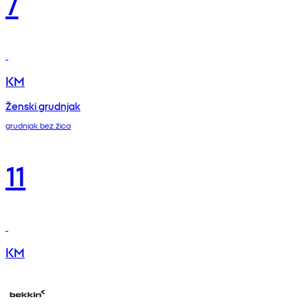
7
KM
Ženski grudnjak
grudnjak bez žica
11
KM