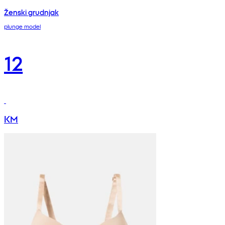
Ženski grudnjak
plunge model
12
KM