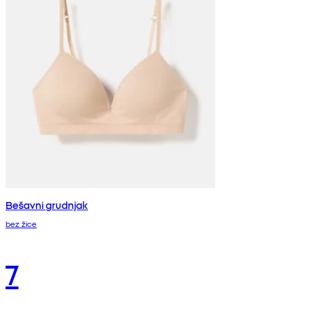
Bešavni grudnjak
bez žice
7