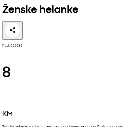
Ženske helanke
PLU: 622632
8
KM
Ženske helanke su dizajnirane za svakodnevnu upotrebu. Pružaju udobno