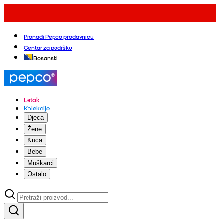
Pronađi Pepco prodavnicu
Centar za podršku
Bosanski
Letak
Kolekcije
Djeca
Žene
Kuća
Bebe
Muškarci
Ostalo