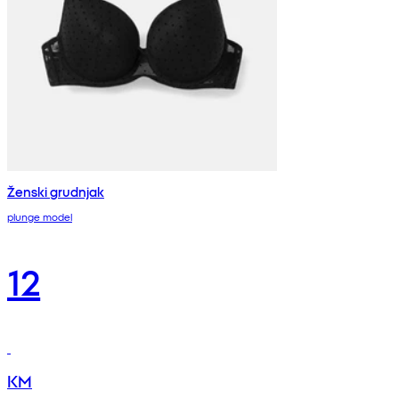
Ženski grudnjak
plunge model
12
KM