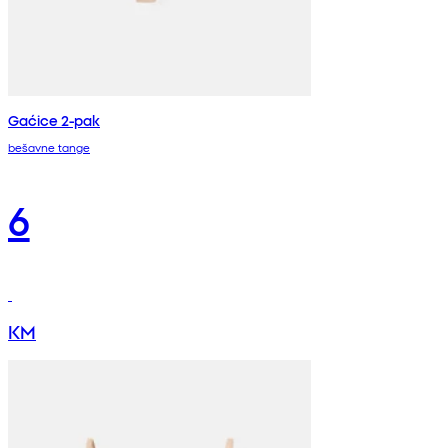
Gaćice 2-pak
bešavne tange
6
KM