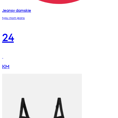
Jeansy damskie
typu mom jeans
24
KM