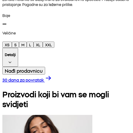
pristajanje. Pogodne su za ležerne prilike.
Boje
Veličine
XS
S
M
L
XL
XXL
Detalji
Nađi prodavnicu
30 dana za povratak
Proizvodi koji bi vam se mogli
svidjeti