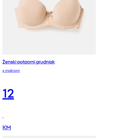
Ženski potporni grudnjak
s mašnom
12
KM