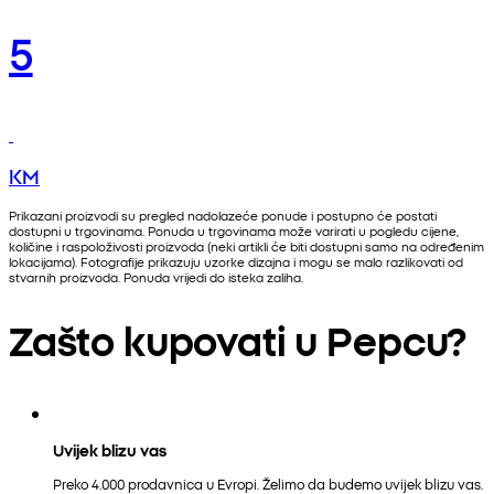
5
KM
Prikazani proizvodi su pregled nadolazeće ponude i postupno će postati
dostupni u trgovinama. Ponuda u trgovinama može varirati u pogledu cijene,
količine i raspoloživosti proizvoda (neki artikli će biti dostupni samo na određenim
lokacijama). Fotografije prikazuju uzorke dizajna i mogu se malo razlikovati od
stvarnih proizvoda. Ponuda vrijedi do isteka zaliha.
Zašto kupovati u Pepcu?
Uvijek blizu vas
Preko 4.000 prodavnica u Evropi. Želimo da budemo uvijek blizu vas.