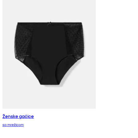
Ženske gaćice
sa mrežicom