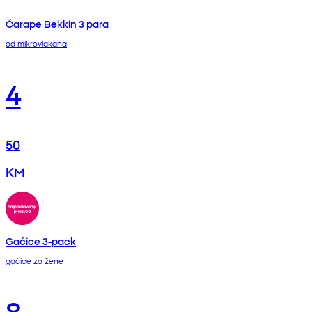
Čarape Bekkin 3 para
od mikrovlakana
4
50
KM
Gaćice 3-pack
gaćice za žene
8