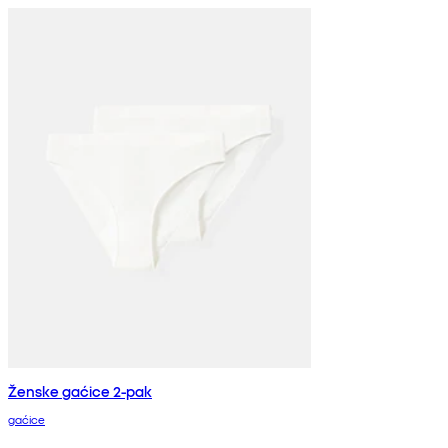
Ženske gaćice 2-pak
gaćice