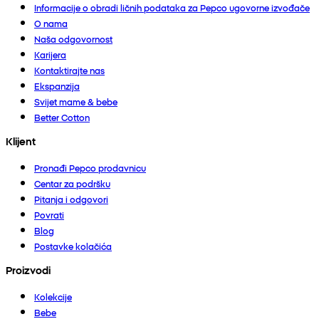
Informacije o obradi ličnih podataka za Pepco ugovorne izvođače
O nama
Naša odgovornost
Karijera
Kontaktirajte nas
Ekspanzija
Svijet mame & bebe
Better Cotton
Klijent
Pronađi Pepco prodavnicu
Centar za podršku
Pitanja i odgovori
Povrati
Blog
Postavke kolačića
Proizvodi
Kolekcije
Bebe