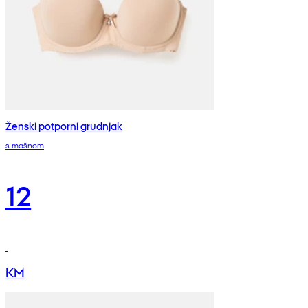
Ženski potporni grudnjak
s mašnom
12
KM