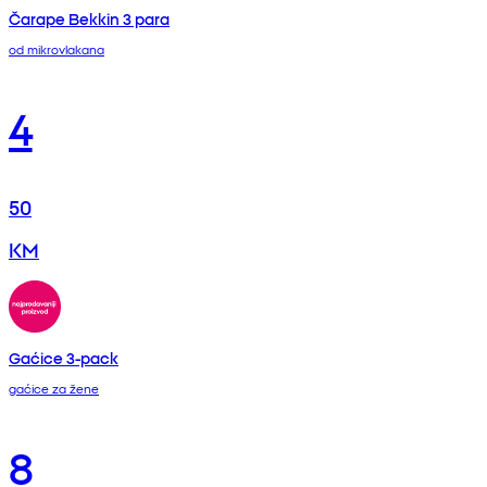
Čarape Bekkin 3 para
od mikrovlakana
4
50
KM
Gaćice 3-pack
gaćice za žene
8