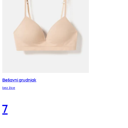
Bešavni grudnjak
bez žice
7