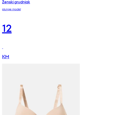
Ženski grudnjak
plunge model
12
KM