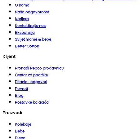
O nama
Naša odgovornost
Karijera
Kontaktirajte nas
Ekspanzija
Svijet mame & bebe
Better Cotton
Klijent
Pronađi Pepco prodavnicu
Centar za podršku
Pitanja i odgovori
Povrati
Blog
Postavke kolačića
Proizvodi
Kolekcije
Bebe
Djeca