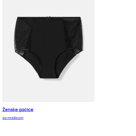
Ženske gaćice
sa mrežicom