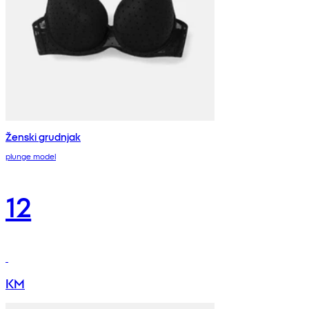
Ženski grudnjak
plunge model
12
KM