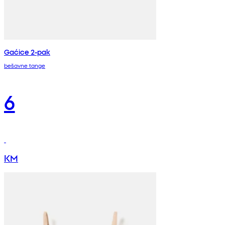
Gaćice 2-pak
bešavne tange
6
KM