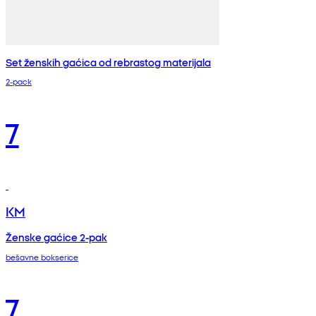
Set ženskih gaćica od rebrastog materijala
2-pack
7
KM
Ženske gaćice 2-pak
bešavne bokserice
7