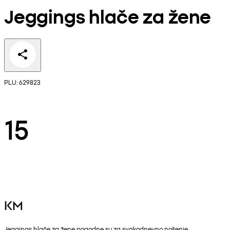
Jeggings hlače za žene
PLU: 629823
15
KM
Jeggings hlače za žene pogodne su za svakodnevno nošenje.