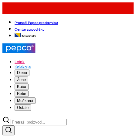
Pronađi Pepco prodavnicu
Centar za podršku
Bosanski
Letak
Kolekcije
Djeca
Žene
Kuća
Bebe
Muškarci
Ostalo