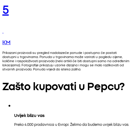
5
KM
Prikazani proizvodi su pregled nadolazeće ponude i postupno će postati
dostupni u trgovinama. Ponuda u trgovinama može varirati u pogledu cijene,
količine i raspoloživosti proizvoda (neki artikli će biti dostupni samo na određenim
lokacijama). Fotografije prikazuju uzorke dizajna i mogu se malo razlikovati od
stvarnih proizvoda. Ponuda vrijedi do isteka zaliha.
Zašto kupovati u Pepcu?
Uvijek blizu vas
Preko 4.000 prodavnica u Evropi. Želimo da budemo uvijek blizu vas.