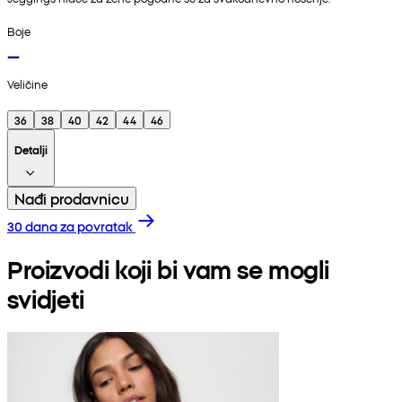
Boje
Veličine
36
38
40
42
44
46
Detalji
Nađi prodavnicu
30 dana za povratak
Proizvodi koji bi vam se mogli
svidjeti