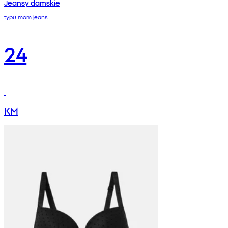
Jeansy damskie
typu mom jeans
24
KM