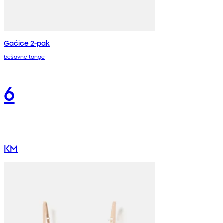
Gaćice 2-pak
bešavne tange
6
KM