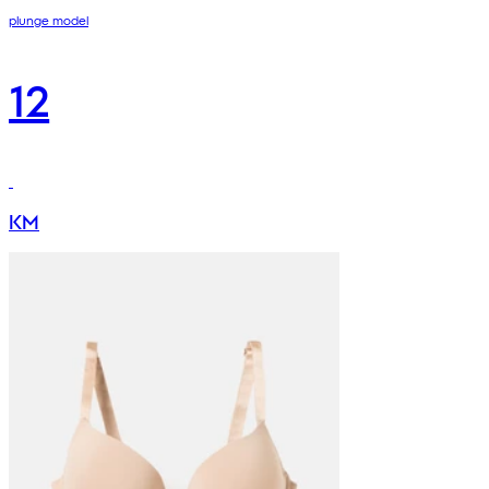
plunge model
12
KM