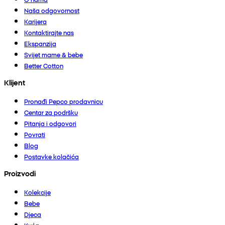
Naša odgovornost
Karijera
Kontaktirajte nas
Ekspanzija
Svijet mame & bebe
Better Cotton
Klijent
Pronađi Pepco prodavnicu
Centar za podršku
Pitanja i odgovori
Povrati
Blog
Postavke kolačića
Proizvodi
Kolekcije
Bebe
Djeca