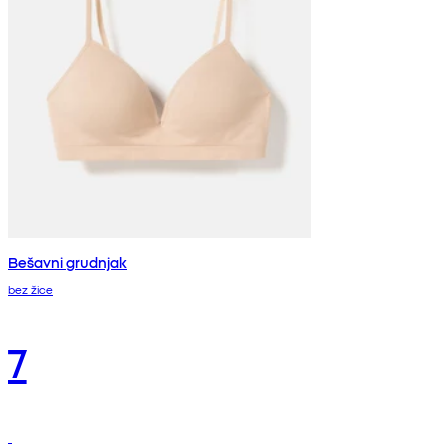
Bešavni grudnjak
bez žice
7