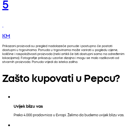
5
KM
Prikazani proizvodi su pregled nadolazeće ponude i postupno će postati
dostupni u trgovinama. Ponuda u trgovinama može varirati u pogledu cijene,
količine i raspoloživosti proizvoda (neki artikli će biti dostupni samo na određenim
lokacijama). Fotografije prikazuju uzorke dizajna i mogu se malo razlikovati od
stvarnih proizvoda. Ponuda vrijedi do isteka zaliha.
Zašto kupovati u Pepcu?
Uvijek blizu vas
Preko 4.000 prodavnica u Evropi. Želimo da budemo uvijek blizu vas.