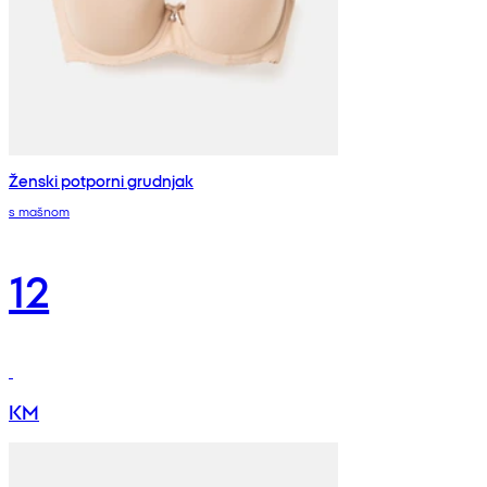
Ženski potporni grudnjak
s mašnom
12
KM