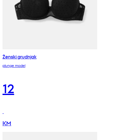
Ženski grudnjak
plunge model
12
KM