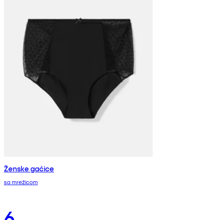
Ženske gaćice
sa mrežicom
6