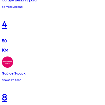
Čarape Bekkin 3 para
od mikrovlakana
4
50
KM
Gaćice 3-pack
gaćice za žene
8