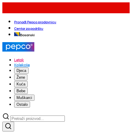
Pronađi Pepco prodavnicu
Centar za podršku
Bosanski
Letak
Kolekcije
Djeca
Žene
Kuća
Bebe
Muškarci
Ostalo