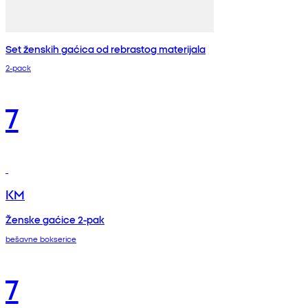
Set ženskih gaćica od rebrastog materijala
2-pack
7
KM
Ženske gaćice 2-pak
bešavne bokserice
7