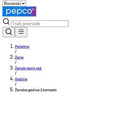
Početna
/
Žene
/
Ženski donji veš
/
Gaćice
/
Ženske gaćice 2 komada