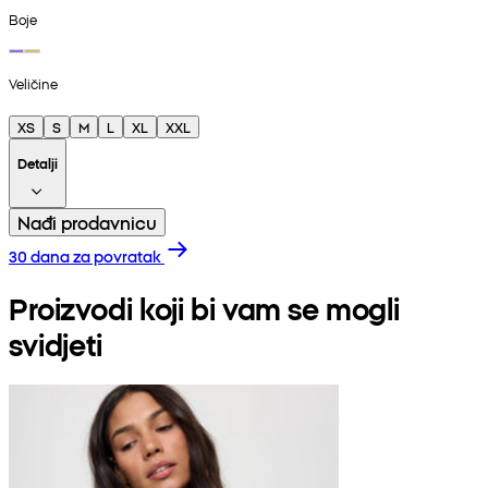
Boje
Veličine
XS
S
M
L
XL
XXL
Detalji
Nađi prodavnicu
30 dana za povratak
Proizvodi koji bi vam se mogli
svidjeti