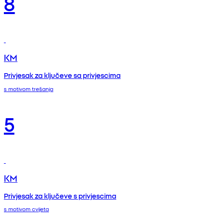
8
KM
Privjesak za ključeve sa privjescima
s motivom trešanja
5
KM
Privjesak za ključeve s privjescima
s motivom cvijeta