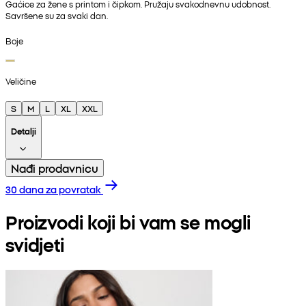
Gaćice za žene s printom i čipkom. Pružaju svakodnevnu udobnost.
Savršene su za svaki dan.
Boje
Veličine
S
M
L
XL
XXL
Detalji
Nađi prodavnicu
30 dana za povratak
Proizvodi koji bi vam se mogli
svidjeti