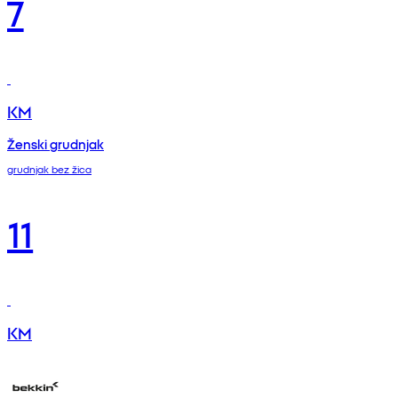
7
KM
Ženski grudnjak
grudnjak bez žica
11
KM