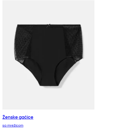
Ženske gaćice
sa mrežicom