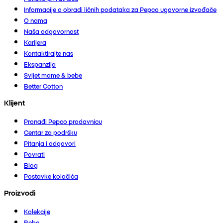
Informacije o obradi ličnih podataka za Pepco ugovorne izvođače
O nama
Naša odgovornost
Karijera
Kontaktirajte nas
Ekspanzija
Svijet mame & bebe
Better Cotton
Klijent
Pronađi Pepco prodavnicu
Centar za podršku
Pitanja i odgovori
Povrati
Blog
Postavke kolačića
Proizvodi
Kolekcije
Bebe