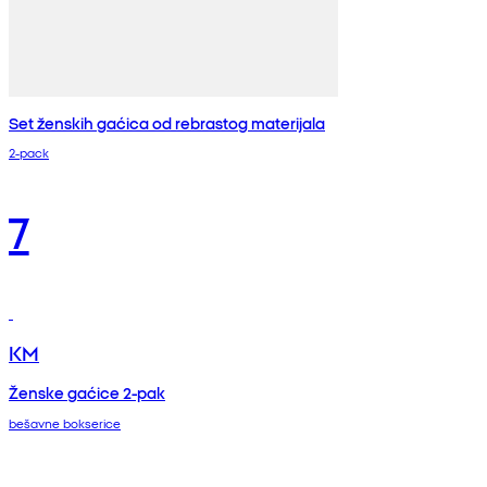
Set ženskih gaćica od rebrastog materijala
2-pack
7
KM
Ženske gaćice 2-pak
bešavne bokserice