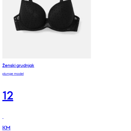
Ženski grudnjak
plunge model
12
KM