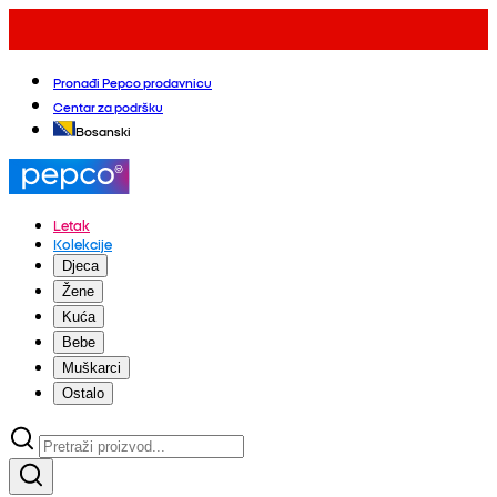
Pronađi Pepco prodavnicu
Centar za podršku
Bosanski
Letak
Kolekcije
Djeca
Žene
Kuća
Bebe
Muškarci
Ostalo