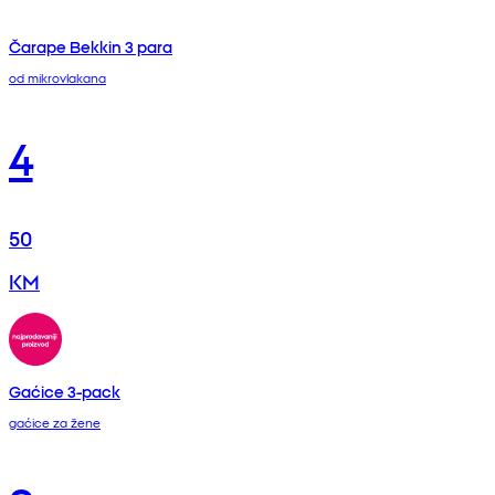
Čarape Bekkin 3 para
od mikrovlakana
4
50
KM
Gaćice 3-pack
gaćice za žene