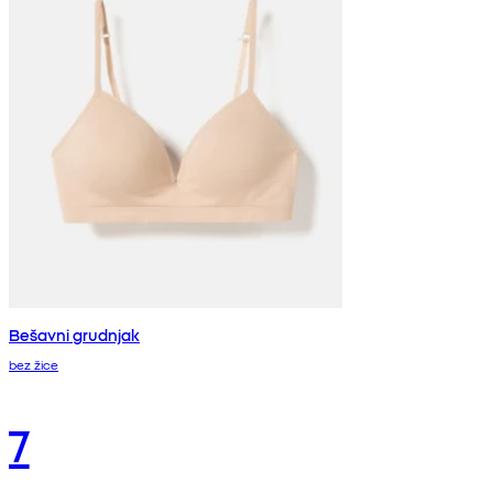
Bešavni grudnjak
bez žice
7