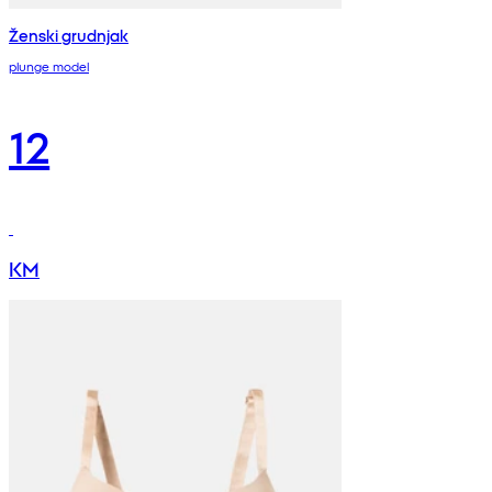
Ženski grudnjak
plunge model
12
KM