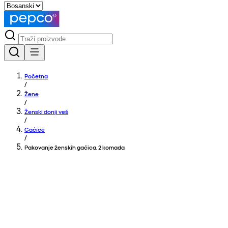
Početna
/
Žene
/
Ženski donji veš
/
Gaćice
/
Pakovanje ženskih gaćica, 2 komada