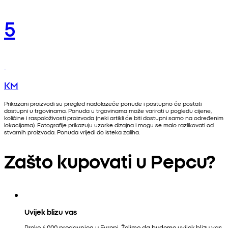
5
KM
Prikazani proizvodi su pregled nadolazeće ponude i postupno će postati
dostupni u trgovinama. Ponuda u trgovinama može varirati u pogledu cijene,
količine i raspoloživosti proizvoda (neki artikli će biti dostupni samo na određenim
lokacijama). Fotografije prikazuju uzorke dizajna i mogu se malo razlikovati od
stvarnih proizvoda. Ponuda vrijedi do isteka zaliha.
Zašto kupovati u Pepcu?
Uvijek blizu vas
Preko 4.000 prodavnica u Evropi. Želimo da budemo uvijek blizu vas.