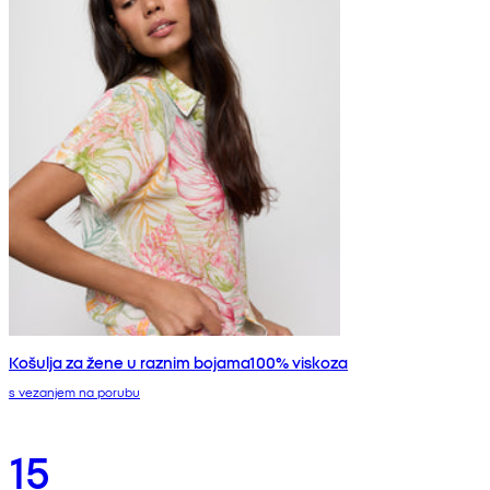
Košulja za žene u raznim bojama100% viskoza
s vezanjem na porubu
15