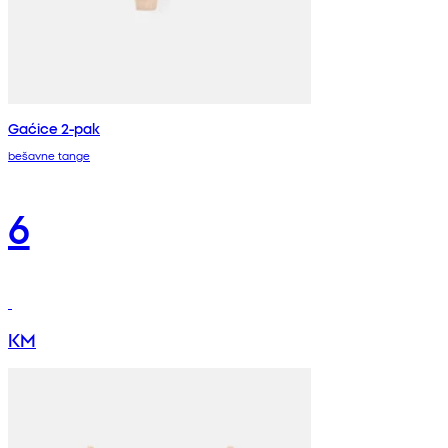
Gaćice 2-pak
bešavne tange
6
KM