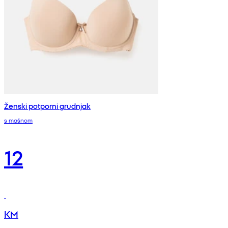
Ženski potporni grudnjak
s mašnom
12
KM