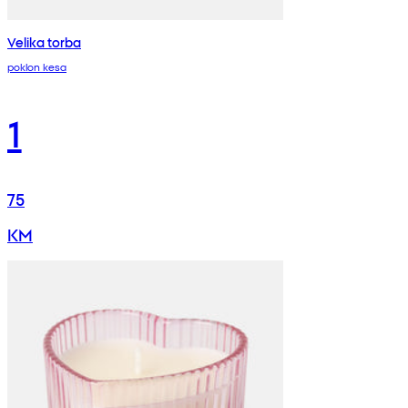
Velika torba
poklon kesa
1
75
KM