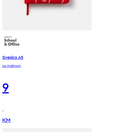
Sveska A5
sa mašnom
9
KM