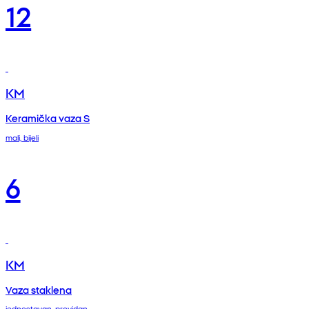
12
KM
Keramička vaza S
mali, bijeli
6
KM
Vaza staklena
jednostavan, providan