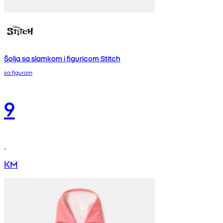
Šolja sa slamkom i figuricom Stitch
sa figurom
9
KM