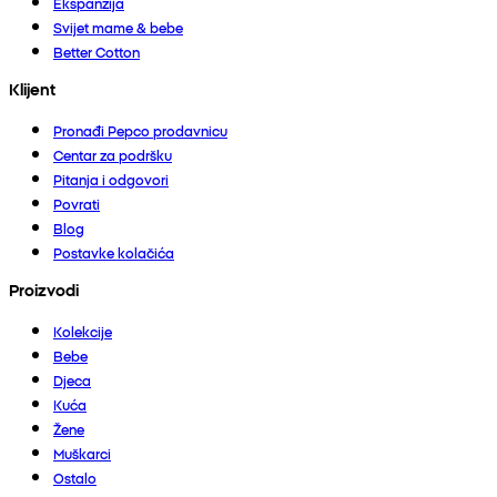
Ekspanzija
Svijet mame & bebe
Better Cotton
Klijent
Pronađi Pepco prodavnicu
Centar za podršku
Pitanja i odgovori
Povrati
Blog
Postavke kolačića
Proizvodi
Kolekcije
Bebe
Djeca
Kuća
Žene
Muškarci
Ostalo