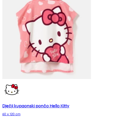
Dječji kupaonski pončo Hello Kitty
60 x 120 cm