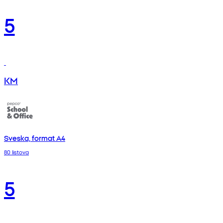
5
KM
Sveska, format A4
80 listova
5