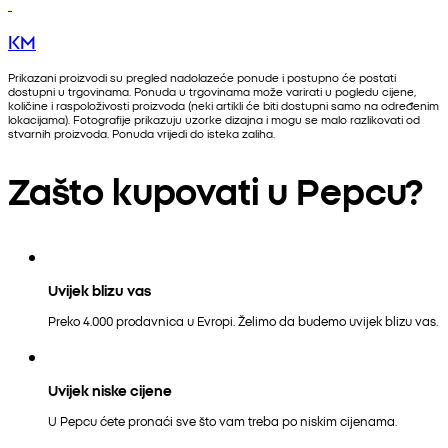
KM
Prikazani proizvodi su pregled nadolazeće ponude i postupno će postati
dostupni u trgovinama. Ponuda u trgovinama može varirati u pogledu cijene,
količine i raspoloživosti proizvoda (neki artikli će biti dostupni samo na određenim
lokacijama). Fotografije prikazuju uzorke dizajna i mogu se malo razlikovati od
stvarnih proizvoda. Ponuda vrijedi do isteka zaliha.
Zašto kupovati u Pepcu?
Uvijek blizu vas
Preko 4.000 prodavnica u Evropi. Želimo da budemo uvijek blizu vas.
Uvijek niske cijene
U Pepcu ćete pronaći sve što vam treba po niskim cijenama.