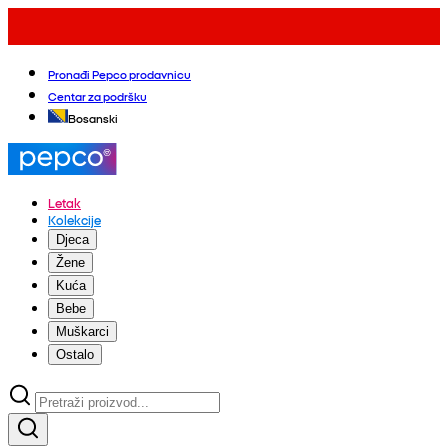
Pronađi Pepco prodavnicu
Centar za podršku
Bosanski
Letak
Kolekcije
Djeca
Žene
Kuća
Bebe
Muškarci
Ostalo