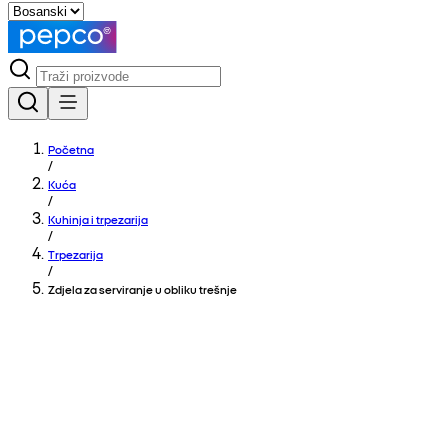
Početna
/
Kuća
/
Kuhinja i trpezarija
/
Trpezarija
/
Zdjela za serviranje u obliku trešnje