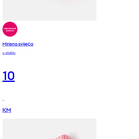
Mirisna svijeća
u staklu
10
KM