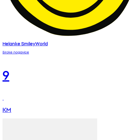
Helanke SmileyWorld
široke nogavice
9
KM