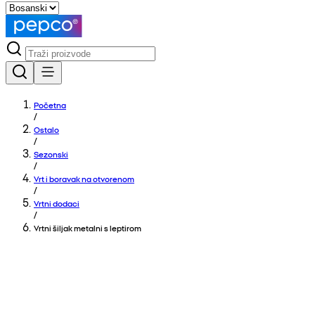
Početna
/
Ostalo
/
Sezonski
/
Vrt i boravak na otvorenom
/
Vrtni dodaci
/
Vrtni šiljak metalni s leptirom