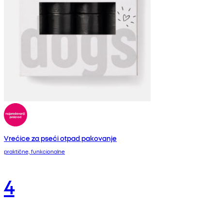
Vrećice za pseći otpad pakovanje
praktične, funkcionalne
4