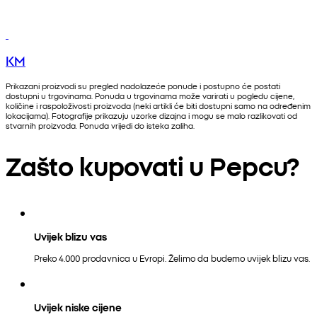
KM
Prikazani proizvodi su pregled nadolazeće ponude i postupno će postati
dostupni u trgovinama. Ponuda u trgovinama može varirati u pogledu cijene,
količine i raspoloživosti proizvoda (neki artikli će biti dostupni samo na određenim
lokacijama). Fotografije prikazuju uzorke dizajna i mogu se malo razlikovati od
stvarnih proizvoda. Ponuda vrijedi do isteka zaliha.
Zašto kupovati u Pepcu?
Uvijek blizu vas
Preko 4.000 prodavnica u Evropi. Želimo da budemo uvijek blizu vas.
Uvijek niske cijene