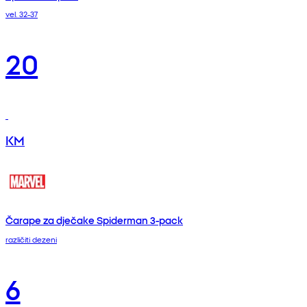
vel. 32-37
20
KM
Čarape za dječake Spiderman 3-pack
različiti dezeni
6