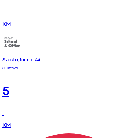
KM
Sveska, format A4
80 listova
5
KM