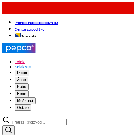
Pronađi Pepco prodavnicu
Centar za podršku
Bosanski
Letak
Kolekcije
Djeca
Žene
Kuća
Bebe
Muškarci
Ostalo