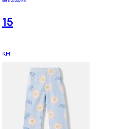
set s dodacima
15
KM