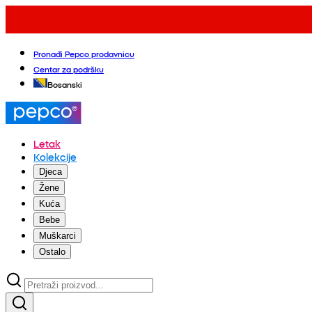
Pronađi Pepco prodavnicu
Centar za podršku
Bosanski
Letak
Kolekcije
Djeca
Žene
Kuća
Bebe
Muškarci
Ostalo