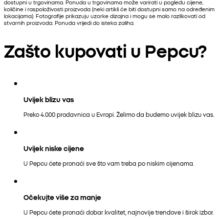
dostupni u trgovinama. Ponuda u trgovinama može varirati u pogledu cijene,
količine i raspoloživosti proizvoda (neki artikli će biti dostupni samo na određenim
lokacijama). Fotografije prikazuju uzorke dizajna i mogu se malo razlikovati od
stvarnih proizvoda. Ponuda vrijedi do isteka zaliha.
Zašto kupovati u Pepcu?
Uvijek blizu vas
Preko 4.000 prodavnica u Evropi. Želimo da budemo uvijek blizu vas.
Uvijek niske cijene
U Pepcu ćete pronaći sve što vam treba po niskim cijenama.
Očekujte više za manje
U Pepcu ćete pronaći dobar kvalitet, najnovije trendove i širok izbor.