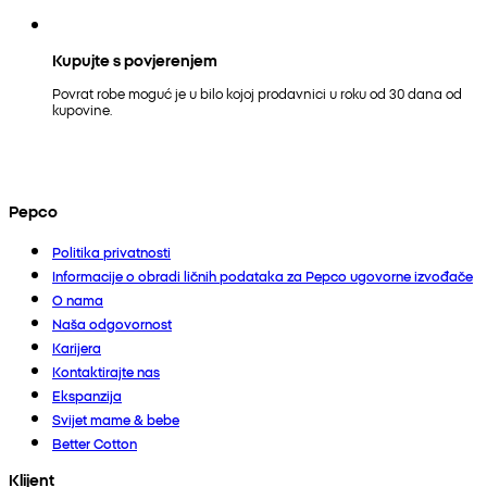
Kupujte s povjerenjem
Povrat robe moguć je u bilo kojoj prodavnici u roku od 30 dana od
kupovine.
Pepco
Politika privatnosti
Informacije o obradi ličnih podataka za Pepco ugovorne izvođače
O nama
Naša odgovornost
Karijera
Kontaktirajte nas
Ekspanzija
Svijet mame & bebe
Better Cotton
Klijent