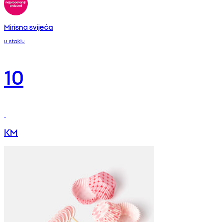
Mirisna svijeća
u staklu
10
KM