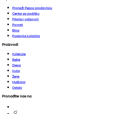
Pronađi Pepco prodavnicu
Centar za podršku
Pitanja i odgovori
Povrati
Blog
Postavke kolačića
Proizvodi
Kolekcije
Bebe
Djeca
Kuća
Žene
Muškarci
Ostalo
Pronađite nas na