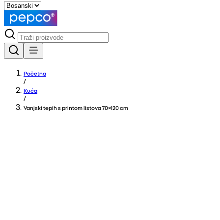
Početna
/
Kuća
/
Vanjski tepih s printom listova 70×120 cm