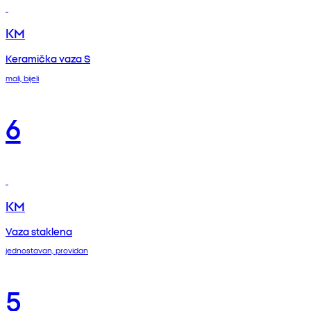
KM
Keramička vaza S
mali, bijeli
6
KM
Vaza staklena
jednostavan, providan
5