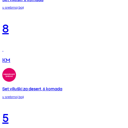
u srebrnoj boji
8
KM
Set viljuški za desert, 6 komada
u srebrnoj boji
5