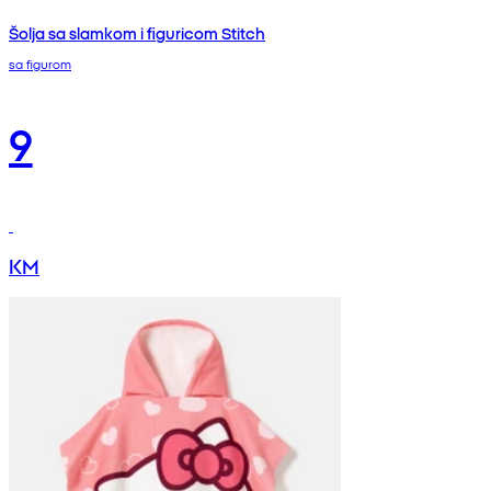
Šolja sa slamkom i figuricom Stitch
sa figurom
9
KM