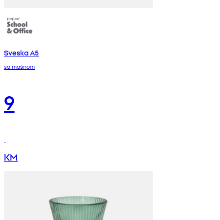
Sveska A5
sa mašnom
9
KM