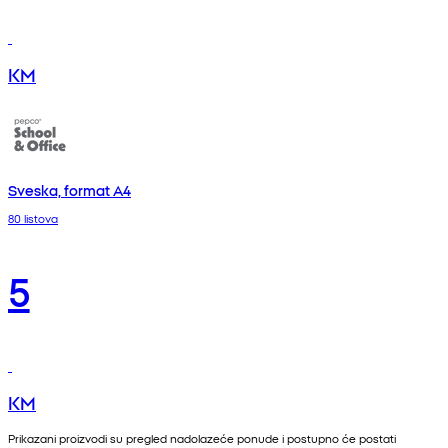
KM
Sveska, format A4
80 listova
5
KM
Prikazani proizvodi su pregled nadolazeće ponude i postupno će postati