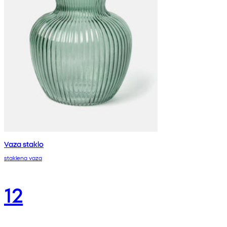
Vaza staklo
staklena vaza
12