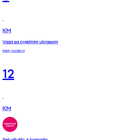
KM
Vaza sa cvjetnim ukrasom
bijeli, moderni
12
KM
Set viljuški, 6 komada