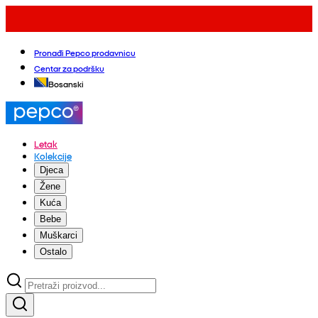
Pronađi Pepco prodavnicu
Centar za podršku
Bosanski
Letak
Kolekcije
Djeca
Žene
Kuća
Bebe
Muškarci
Ostalo