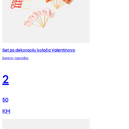
Set za dekoraciju kolača Valentinovo
šareno, raznoliko
2
50
KM