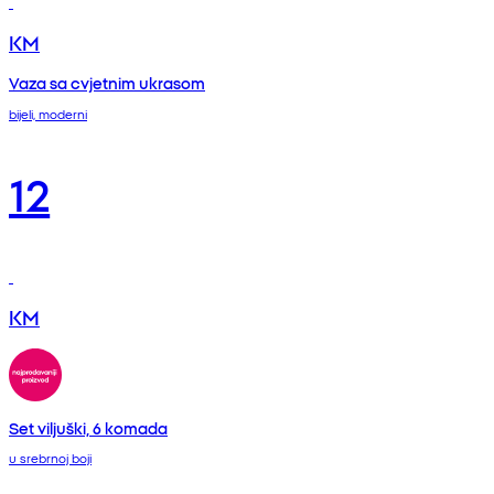
KM
Vaza sa cvjetnim ukrasom
bijeli, moderni
12
KM
Set viljuški, 6 komada
u srebrnoj boji