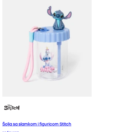
Šolja sa slamkom i figuricom Stitch
sa figurom