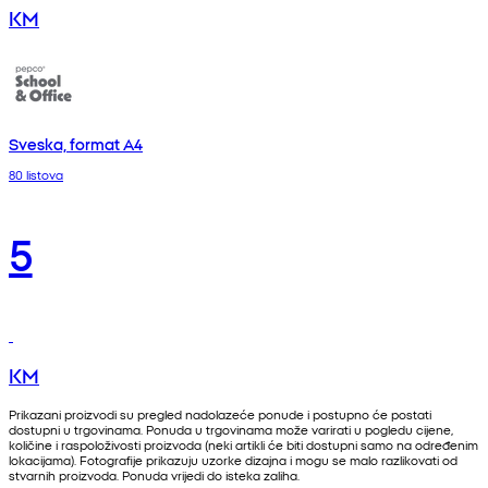
KM
Sveska, format A4
80 listova
5
KM
Prikazani proizvodi su pregled nadolazeće ponude i postupno će postati
dostupni u trgovinama. Ponuda u trgovinama može varirati u pogledu cijene,
količine i raspoloživosti proizvoda (neki artikli će biti dostupni samo na određenim
lokacijama). Fotografije prikazuju uzorke dizajna i mogu se malo razlikovati od
stvarnih proizvoda. Ponuda vrijedi do isteka zaliha.