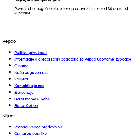
Povrat robe moguć je u bilo kojoj prodavnici u roku od 30 dana od
kupovine.
Pepco
Politika privatnosti
Informacije o obradi ličnih podataka za Pepco ugovorne izvođače
O nama
Naša odgovornost
Karijera
Kontaktirajte nas
Ekspanzija
Svijet mame & bebe
Better Cotton
Klijent
Pronađi Pepco prodavnicu
Centar za podršku