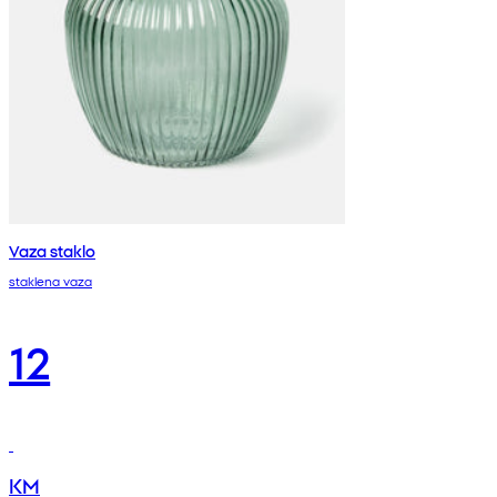
Vaza staklo
staklena vaza
12
KM