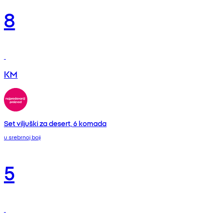
8
KM
Set viljuški za desert, 6 komada
u srebrnoj boji
5