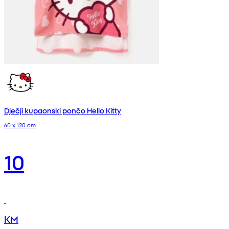
Dječji kupaonski pončo Hello Kitty
60 x 120 cm
10
KM