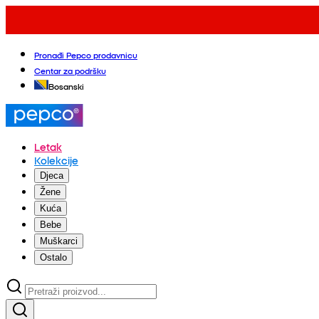
Pronađi Pepco prodavnicu
Centar za podršku
Bosanski
Letak
Kolekcije
Djeca
Žene
Kuća
Bebe
Muškarci
Ostalo