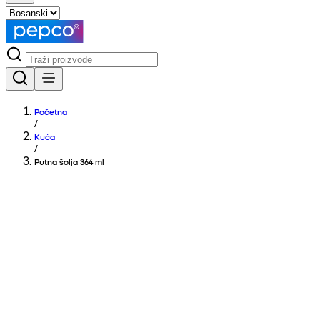
Početna
/
Kuća
/
Putna šolja 364 ml