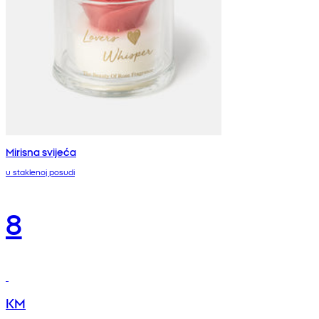
Mirisna svijeća
u staklenoj posudi
8
KM