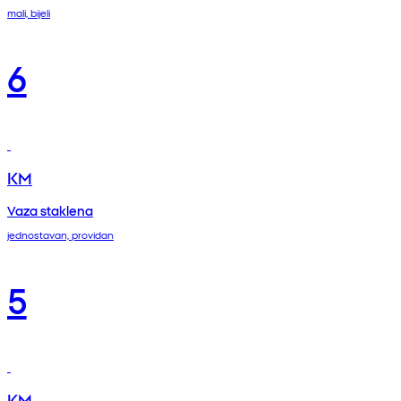
mali, bijeli
6
KM
Vaza staklena
jednostavan, providan
5
KM