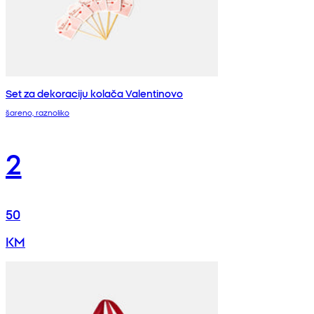
Set za dekoraciju kolača Valentinovo
šareno, raznoliko
2
50
KM