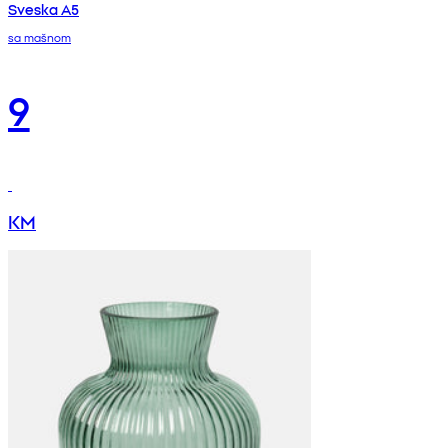
Sveska A5
sa mašnom
9
KM