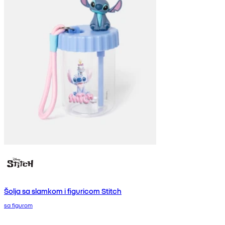
Šolja sa slamkom i figuricom Stitch
sa figurom