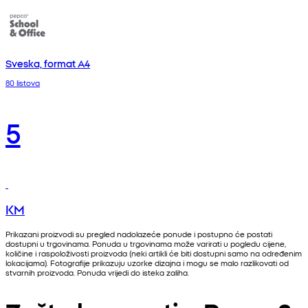
Sveska, format A4
80 listova
5
KM
Prikazani proizvodi su pregled nadolazeće ponude i postupno će postati
dostupni u trgovinama. Ponuda u trgovinama može varirati u pogledu cijene,
količine i raspoloživosti proizvoda (neki artikli će biti dostupni samo na određenim
lokacijama). Fotografije prikazuju uzorke dizajna i mogu se malo razlikovati od
stvarnih proizvoda. Ponuda vrijedi do isteka zaliha.