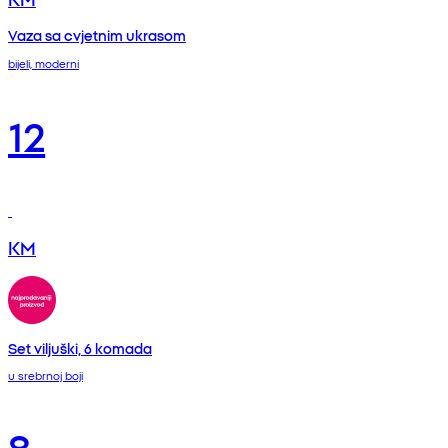
Vaza sa cvjetnim ukrasom
bijeli, moderni
12
KM
Set viljuški, 6 komada
u srebrnoj boji
8