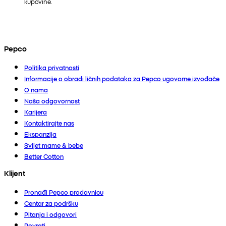
kupovine.
Pepco
Politika privatnosti
Informacije o obradi ličnih podataka za Pepco ugovorne izvođače
O nama
Naša odgovornost
Karijera
Kontaktirajte nas
Ekspanzija
Svijet mame & bebe
Better Cotton
Klijent
Pronađi Pepco prodavnicu
Centar za podršku
Pitanja i odgovori
Povrati