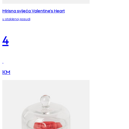
Mirisna svijeća Valentine's Heart
u staklenoj posudi
4
KM