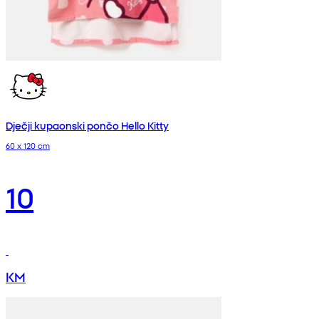
Dječji kupaonski pončo Hello Kitty
60 x 120 cm
10
KM