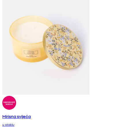
Mirisna svijeća
u staklu