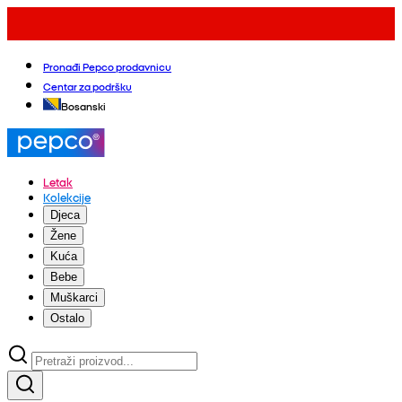
Pronađi Pepco prodavnicu
Centar za podršku
Bosanski
Letak
Kolekcije
Djeca
Žene
Kuća
Bebe
Muškarci
Ostalo