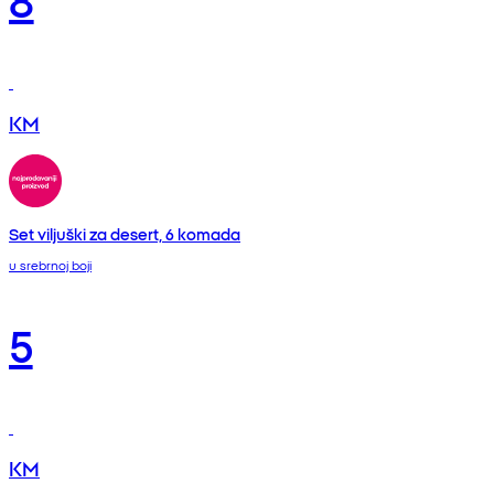
KM
Set viljuški za desert, 6 komada
u srebrnoj boji
5
KM