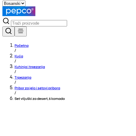
Početna
/
Kuća
/
Kuhinja i trpezarija
/
Trpezarija
/
Pribor za jelo i setovi pribora
/
Set viljuški za desert, 6 komada