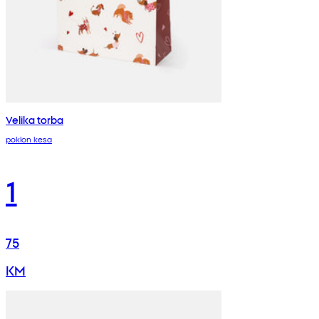
Velika torba
poklon kesa
1
75
KM