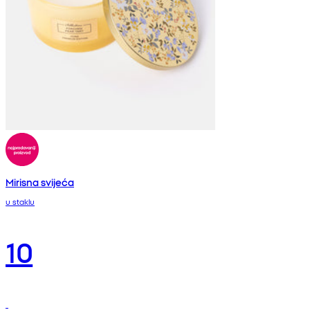
Mirisna svijeća
u staklu
10