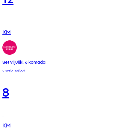
KM
Set viljuški, 6 komada
u srebrnoj boji
8
KM