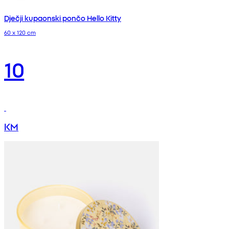
Dječji kupaonski pončo Hello Kitty
60 x 120 cm
10
KM