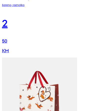
šareno, raznoliko
2
50
KM