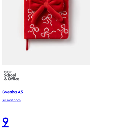
Sveska A5
sa mašnom
9