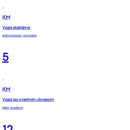
KM
Vaza staklena
jednostavan, providan
5
KM
Vaza sa cvjetnim ukrasom
bijeli, moderni
12