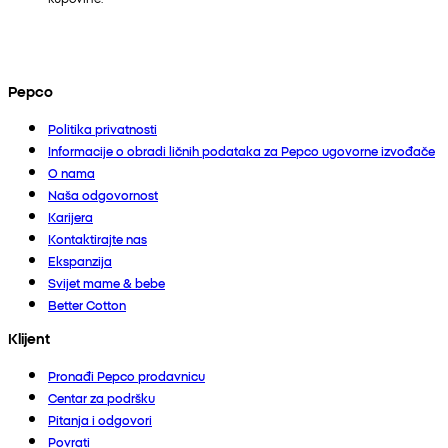
Pepco
Politika privatnosti
Informacije o obradi ličnih podataka za Pepco ugovorne izvođače
O nama
Naša odgovornost
Karijera
Kontaktirajte nas
Ekspanzija
Svijet mame & bebe
Better Cotton
Klijent
Pronađi Pepco prodavnicu
Centar za podršku
Pitanja i odgovori
Povrati