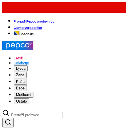
Pronađi Pepco prodavnicu
Centar za podršku
Bosanski
Letak
Kolekcije
Djeca
Žene
Kuća
Bebe
Muškarci
Ostalo