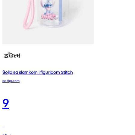
Šolja sa slamkom i figuricom Stitch
sa figurom
9