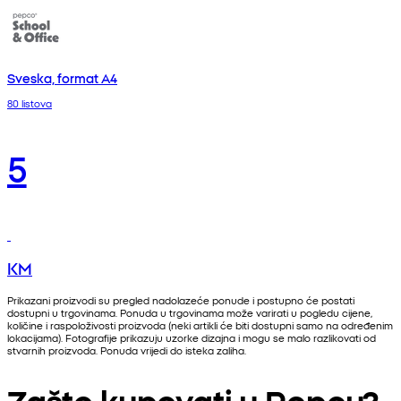
Sveska, format A4
80 listova
5
KM
Prikazani proizvodi su pregled nadolazeće ponude i postupno će postati
dostupni u trgovinama. Ponuda u trgovinama može varirati u pogledu cijene,
količine i raspoloživosti proizvoda (neki artikli će biti dostupni samo na određenim
lokacijama). Fotografije prikazuju uzorke dizajna i mogu se malo razlikovati od
stvarnih proizvoda. Ponuda vrijedi do isteka zaliha.
Zašto kupovati u Pepcu?