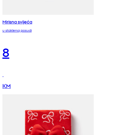
Mirisna svijeća
u staklenoj posudi
8
KM