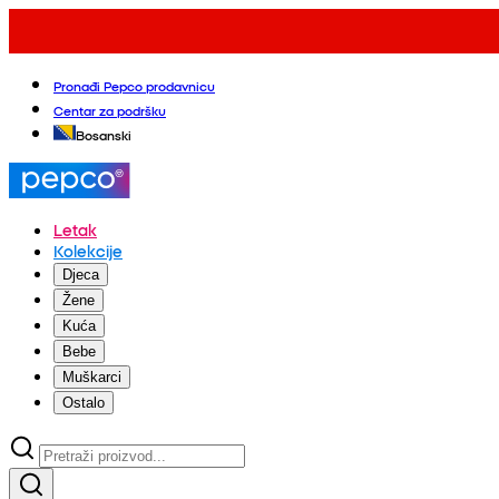
Pronađi Pepco prodavnicu
Centar za podršku
Bosanski
Letak
Kolekcije
Djeca
Žene
Kuća
Bebe
Muškarci
Ostalo