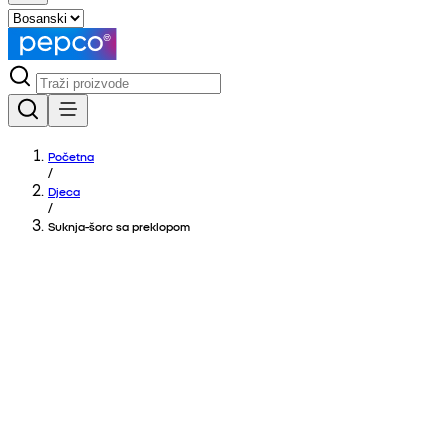
Početna
/
Djeca
/
Suknja-šorc sa preklopom