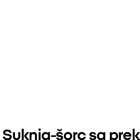
Suknja-šorc sa pre