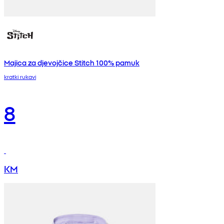
Majica za djevojčice Stitch 100% pamuk
kratki rukavi
8
KM