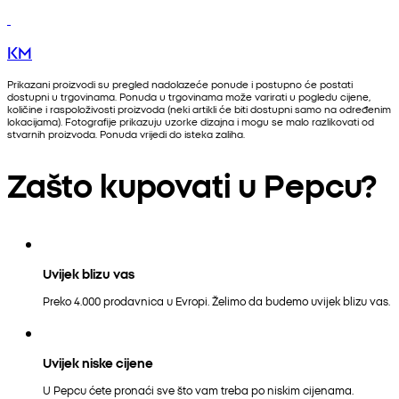
KM
Prikazani proizvodi su pregled nadolazeće ponude i postupno će postati
dostupni u trgovinama. Ponuda u trgovinama može varirati u pogledu cijene,
količine i raspoloživosti proizvoda (neki artikli će biti dostupni samo na određenim
lokacijama). Fotografije prikazuju uzorke dizajna i mogu se malo razlikovati od
stvarnih proizvoda. Ponuda vrijedi do isteka zaliha.
Zašto kupovati u Pepcu?
Uvijek blizu vas
Preko 4.000 prodavnica u Evropi. Želimo da budemo uvijek blizu vas.
Uvijek niske cijene
U Pepcu ćete pronaći sve što vam treba po niskim cijenama.