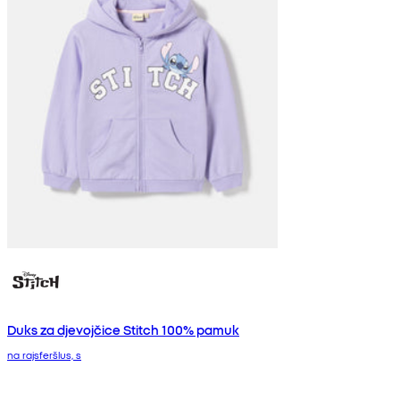
Duks za djevojčice Stitch 100% pamuk
na rajsferšlus, s