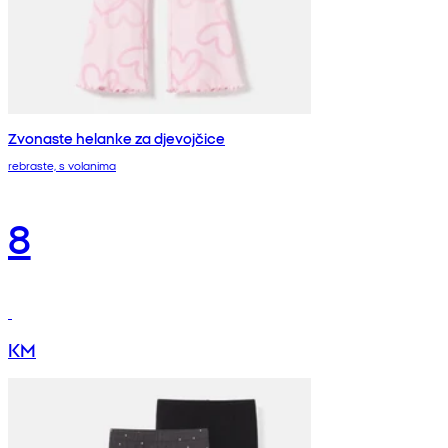
Zvonaste helanke za djevojčice
rebraste, s volanima
8
KM