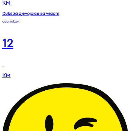
KM
Duks za djevojčice sa vezom
dugi rukavi
12
KM