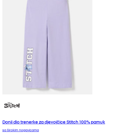
Donji dio trenerke za djevojčice Stitch 100% pamuk
sa širokim nogavicama