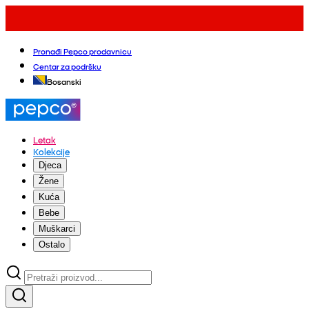
Pronađi Pepco prodavnicu
Centar za podršku
Bosanski
Letak
Kolekcije
Djeca
Žene
Kuća
Bebe
Muškarci
Ostalo