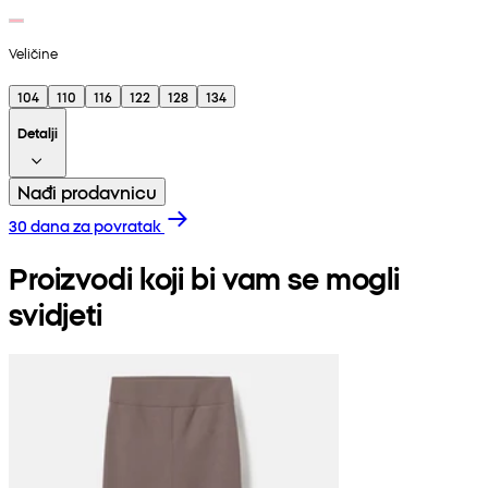
Veličine
104
110
116
122
128
134
Detalji
Nađi prodavnicu
30 dana za povratak
Proizvodi koji bi vam se mogli
svidjeti