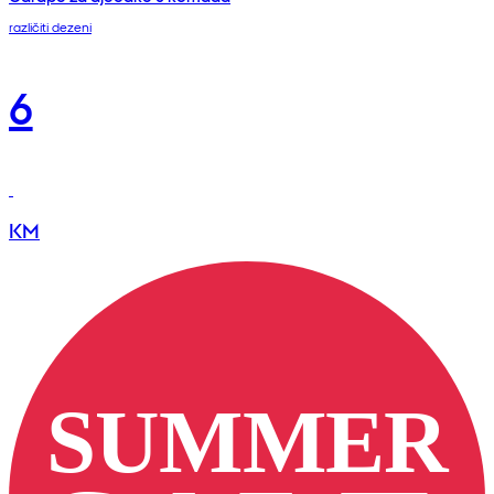
različiti dezeni
6
KM