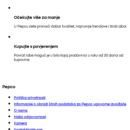
Očekujte više za manje
U Pepcu ćete pronaći dobar kvalitet, najnovije trendove i širok izbor.
Kupujte s povjerenjem
Povrat robe moguć je u bilo kojoj prodavnici u roku od 30 dana od
kupovine.
Pepco
Politika privatnosti
Informacije o obradi ličnih podataka za Pepco ugovorne izvođače
O nama
Naša odgovornost
Karijera
Kontaktirajte nas