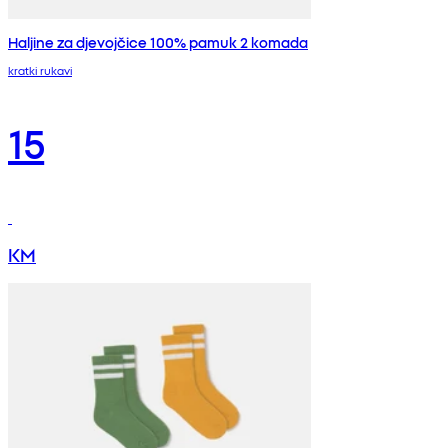
Haljine za djevojčice 100% pamuk 2 komada
kratki rukavi
15
KM