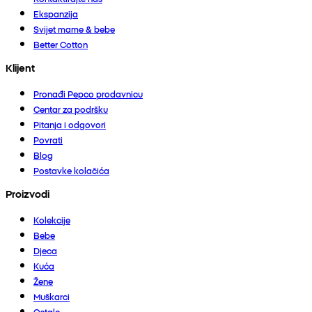
Ekspanzija
Svijet mame & bebe
Better Cotton
Klijent
Pronađi Pepco prodavnicu
Centar za podršku
Pitanja i odgovori
Povrati
Blog
Postavke kolačića
Proizvodi
Kolekcije
Bebe
Djeca
Kuća
Žene
Muškarci
Ostalo