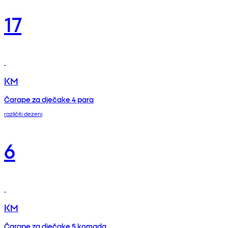
17
KM
Čarape za dječake 4 para
različiti dezeni
6
KM
Čarape za dječake 5 komada