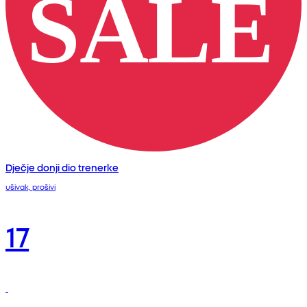
Dječje donji dio trenerke
ušivak, prošivi
17