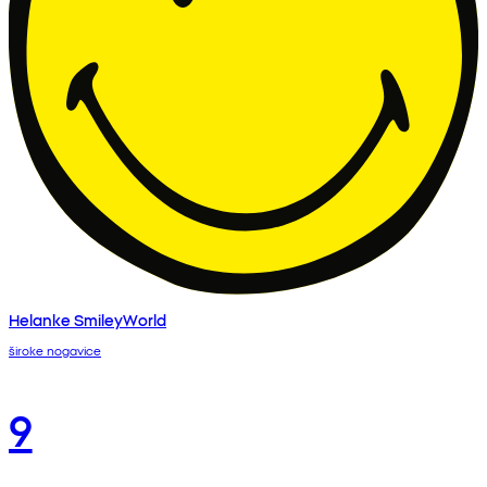
Helanke SmileyWorld
široke nogavice
9