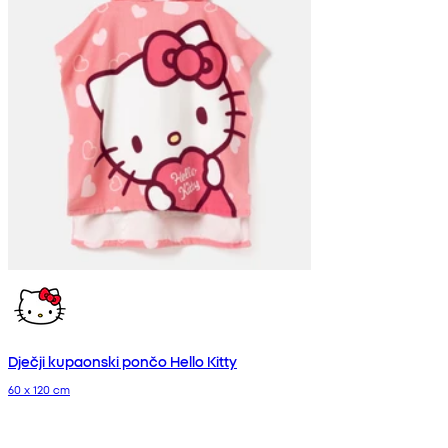
Dječji kupaonski pončo Hello Kitty
60 x 120 cm