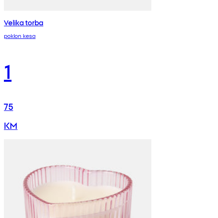
Velika torba
poklon kesa
1
75
KM