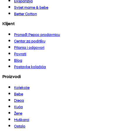
Ekspanzija
Svijet mame & bebe
Better Cotton
Klijent
Pronađi Pepco prodavnicu
Centar za podršku
Pitanja i odgovori
Povrati
Blog
Postavke kolačića
Proizvodi
Kolekcije
Bebe
Djeca
Kuća
Žene
Muškarci
Ostalo