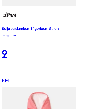
Šolja sa slamkom i figuricom Stitch
sa figurom
9
KM