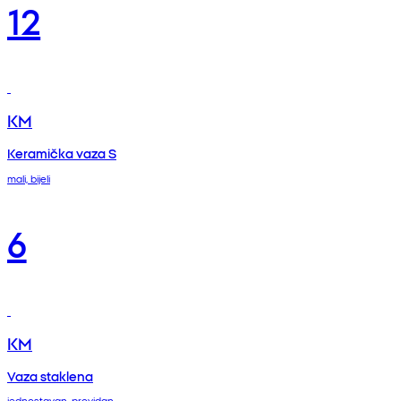
12
KM
Keramička vaza S
mali, bijeli
6
KM
Vaza staklena
jednostavan, providan