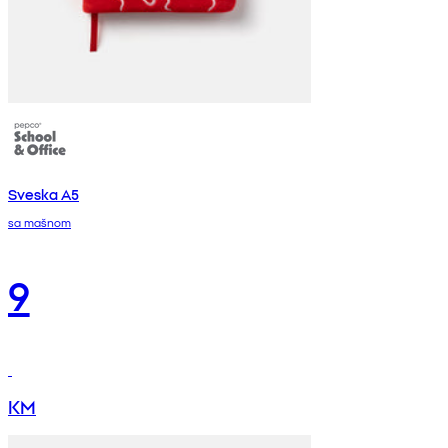
Sveska A5
sa mašnom
9
KM