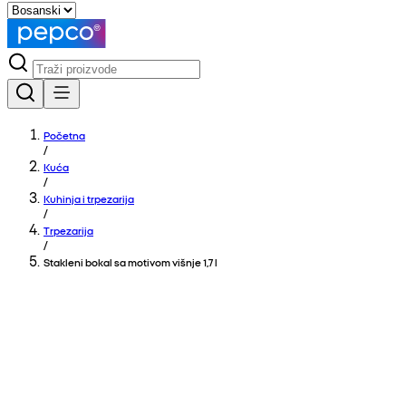
Početna
/
Kuća
/
Kuhinja i trpezarija
/
Trpezarija
/
Stakleni bokal sa motivom višnje 1,7 l