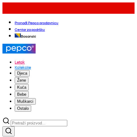
Pronađi Pepco prodavnicu
Centar za podršku
Bosanski
Letak
Kolekcije
Djeca
Žene
Kuća
Bebe
Muškarci
Ostalo