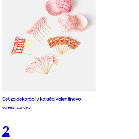
Set za dekoraciju kolača Valentinovo
šareno, raznoliko
2