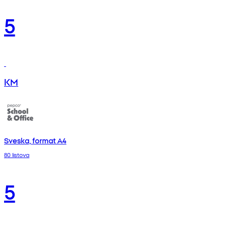
5
KM
Sveska, format A4
80 listova
5