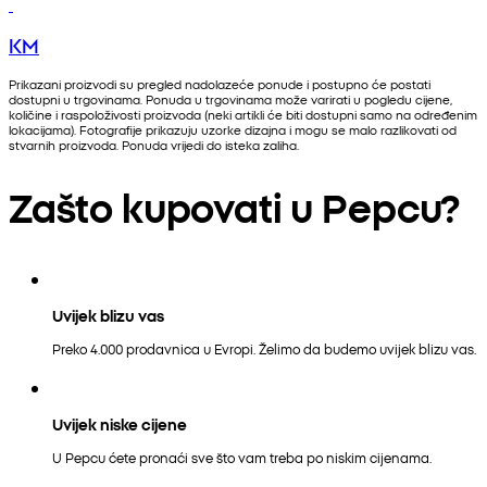
KM
Prikazani proizvodi su pregled nadolazeće ponude i postupno će postati
dostupni u trgovinama. Ponuda u trgovinama može varirati u pogledu cijene,
količine i raspoloživosti proizvoda (neki artikli će biti dostupni samo na određenim
lokacijama). Fotografije prikazuju uzorke dizajna i mogu se malo razlikovati od
stvarnih proizvoda. Ponuda vrijedi do isteka zaliha.
Zašto kupovati u Pepcu?
Uvijek blizu vas
Preko 4.000 prodavnica u Evropi. Želimo da budemo uvijek blizu vas.
Uvijek niske cijene
U Pepcu ćete pronaći sve što vam treba po niskim cijenama.