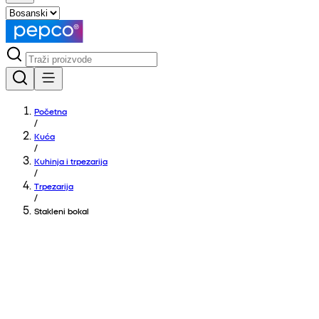
Početna
/
Kuća
/
Kuhinja i trpezarija
/
Trpezarija
/
Stakleni bokal