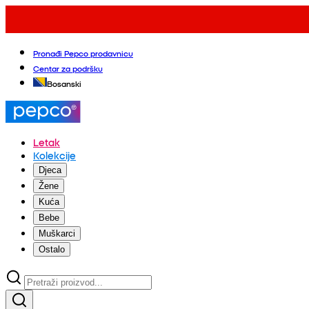
Pronađi Pepco prodavnicu
Centar za podršku
Bosanski
Letak
Kolekcije
Djeca
Žene
Kuća
Bebe
Muškarci
Ostalo