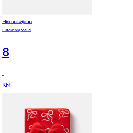
Mirisna svijeća
u staklenoj posudi
8
KM