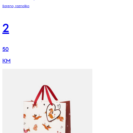
šareno, raznoliko
2
50
KM