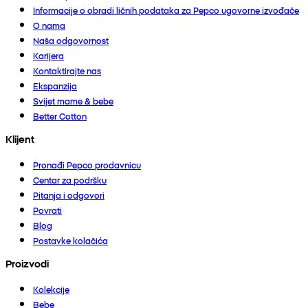
Informacije o obradi ličnih podataka za Pepco ugovorne izvođače
O nama
Naša odgovornost
Karijera
Kontaktirajte nas
Ekspanzija
Svijet mame & bebe
Better Cotton
Klijent
Pronađi Pepco prodavnicu
Centar za podršku
Pitanja i odgovori
Povrati
Blog
Postavke kolačića
Proizvodi
Kolekcije
Bebe