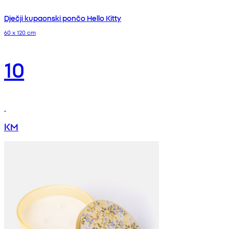
Dječji kupaonski pončo Hello Kitty
60 x 120 cm
10
KM