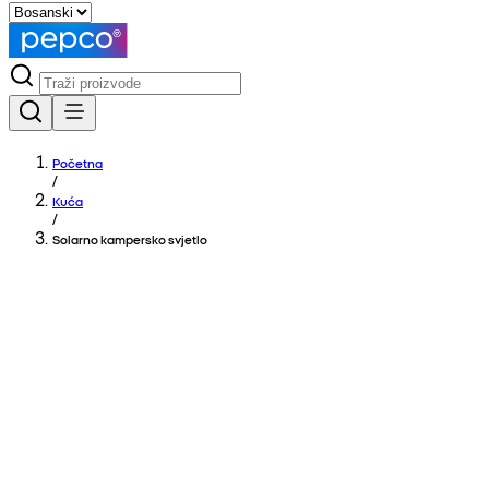
Početna
/
Kuća
/
Solarno kampersko svjetlo