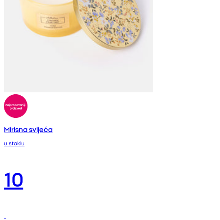
Mirisna svijeća
u staklu
10