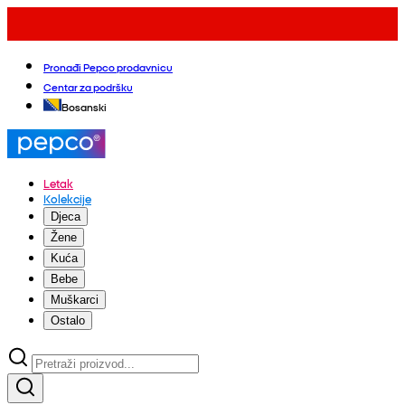
Pronađi Pepco prodavnicu
Centar za podršku
Bosanski
Letak
Kolekcije
Djeca
Žene
Kuća
Bebe
Muškarci
Ostalo