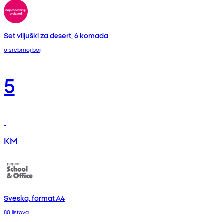
Set viljuški za desert, 6 komada
u srebrnoj boji
5
KM
Sveska, format A4
80 listova