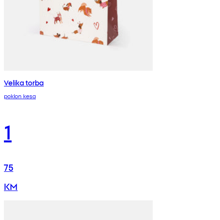
Velika torba
poklon kesa
1
75
KM