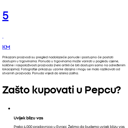
5
KM
Prikazani proizvodi su pregled nadolazeće ponude i postupno će postati
dostupni u trgovinama. Ponuda u trgovinama može varirati u pogledu cijene,
količine i raspoloživosti proizvoda (neki artikli će biti dostupni samo na određenim
lokacijama). Fotografije prikazuju uzorke dizajna i mogu se malo razlikovati od
stvarnih proizvoda. Ponuda vrijedi do isteka zaliha.
Zašto kupovati u Pepcu?
Uvijek blizu vas
Preko 4.000 prodavnica u Evropi. Želimo da budemo uvijek blizu vas.