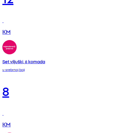
KM
Set viljuški, 6 komada
u srebrnoj boji
8
KM