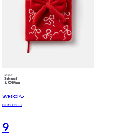
Sveska A5
sa mašnom
9