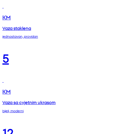
KM
Vaza staklena
jednostavan, providan
5
KM
Vaza sa cvjetnim ukrasom
bijeli, moderni
12