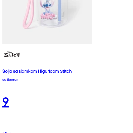
Šolja sa slamkom i figuricom Stitch
sa figurom
9