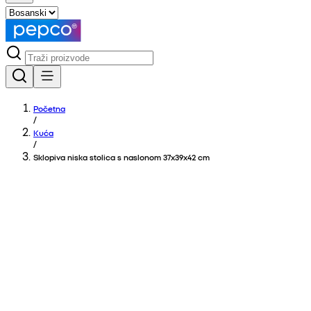
Početna
/
Kuća
/
Sklopiva niska stolica s naslonom 37x39x42 cm