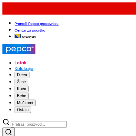
Pronađi Pepco prodavnicu
Centar za podršku
Bosanski
Letak
Kolekcije
Djeca
Žene
Kuća
Bebe
Muškarci
Ostalo