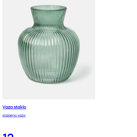
Vaza staklo
staklena vaza
12