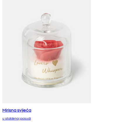
Mirisna svijeća
u staklenoj posudi