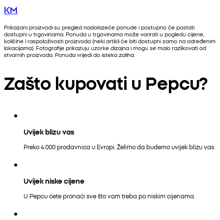
KM
Prikazani proizvodi su pregled nadolazeće ponude i postupno će postati
dostupni u trgovinama. Ponuda u trgovinama može varirati u pogledu cijene,
količine i raspoloživosti proizvoda (neki artikli će biti dostupni samo na određenim
lokacijama). Fotografije prikazuju uzorke dizajna i mogu se malo razlikovati od
stvarnih proizvoda. Ponuda vrijedi do isteka zaliha.
Zašto kupovati u Pepcu?
Uvijek blizu vas
Preko 4.000 prodavnica u Evropi. Želimo da budemo uvijek blizu vas.
Uvijek niske cijene
U Pepcu ćete pronaći sve što vam treba po niskim cijenama.