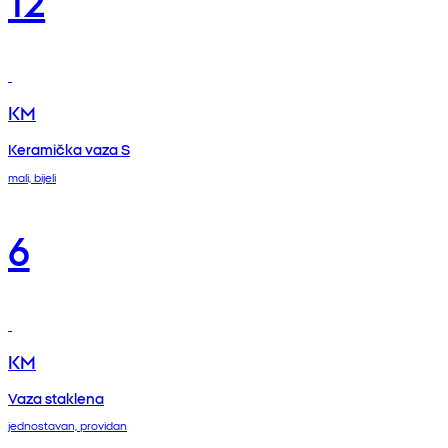
KM
Keramička vaza S
mali, bijeli
6
KM
Vaza staklena
jednostavan, providan