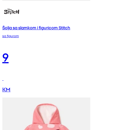
Šolja sa slamkom i figuricom Stitch
sa figurom
9
KM