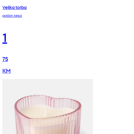
Velika torba
poklon kesa
1
75
KM