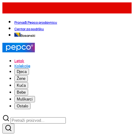
Pronađi Pepco prodavnicu
Centar za podršku
Bosanski
Letak
Kolekcije
Djeca
Žene
Kuća
Bebe
Muškarci
Ostalo