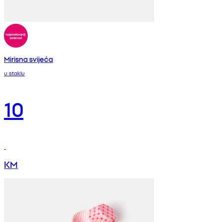
Mirisna svijeća
u staklu
10
KM