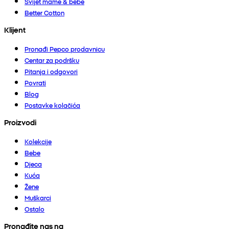
Svijet mame & bebe
Better Cotton
Klijent
Pronađi Pepco prodavnicu
Centar za podršku
Pitanja i odgovori
Povrati
Blog
Postavke kolačića
Proizvodi
Kolekcije
Bebe
Djeca
Kuća
Žene
Muškarci
Ostalo
Pronađite nas na