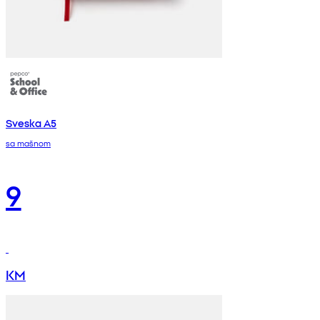
Sveska A5
sa mašnom
9
KM