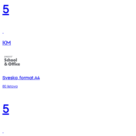
5
KM
Sveska, format A4
80 listova
5