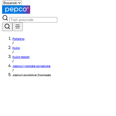
Početna
/
Kuća
/
Kućni tekstil
/
Jastuci i navlake za jastuke
/
Jastuci za stolice 2 komada