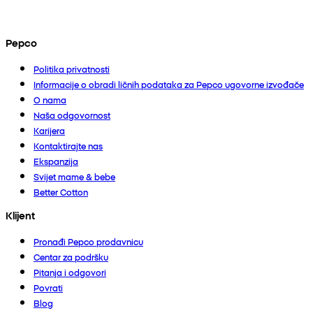
Pepco
Politika privatnosti
Informacije o obradi ličnih podataka za Pepco ugovorne izvođače
O nama
Naša odgovornost
Karijera
Kontaktirajte nas
Ekspanzija
Svijet mame & bebe
Better Cotton
Klijent
Pronađi Pepco prodavnicu
Centar za podršku
Pitanja i odgovori
Povrati
Blog