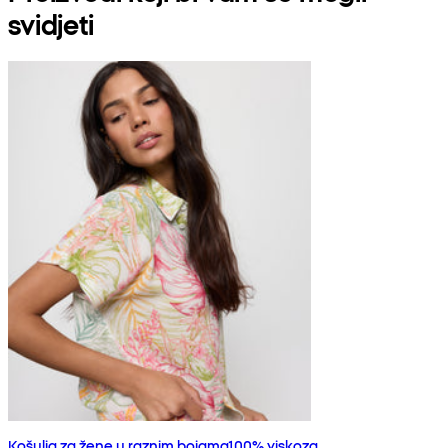
svidjeti
Košulja za žene u raznim bojama100% viskoza