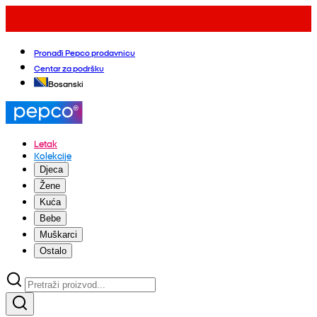
Pronađi Pepco prodavnicu
Centar za podršku
Bosanski
Letak
Kolekcije
Djeca
Žene
Kuća
Bebe
Muškarci
Ostalo