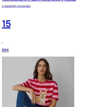
s vezanjem na porubu
15
KM