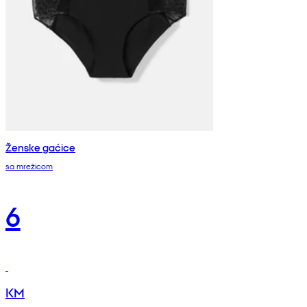
Ženske gaćice
sa mrežicom
6
KM