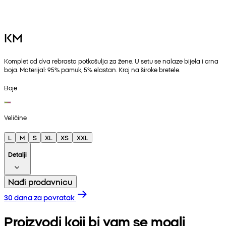
KM
Komplet od dva rebrasta potkošulja za žene. U setu se nalaze bijela i crna
boja. Materijal: 95% pamuk, 5% elastan. Kroj na široke bretele.
Boje
Veličine
L
M
S
XL
XS
XXL
Detalji
Nađi prodavnicu
30 dana za povratak
Proizvodi koji bi vam se mogli