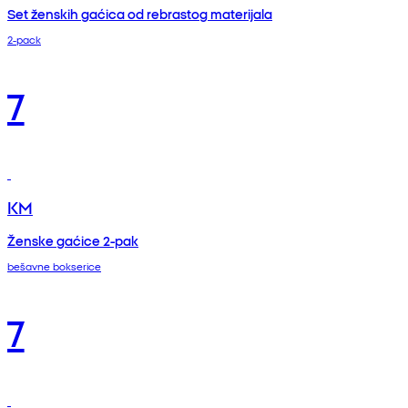
Set ženskih gaćica od rebrastog materijala
2-pack
7
KM
Ženske gaćice 2-pak
bešavne bokserice
7