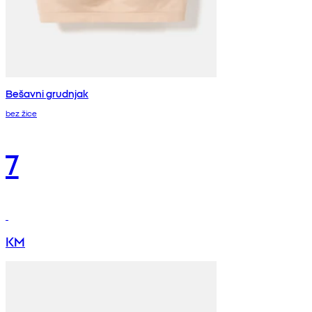
Bešavni grudnjak
bez žice
7
KM