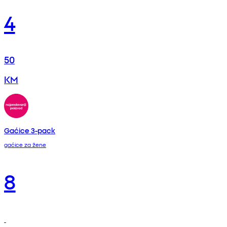
4
50
KM
Gaćice 3-pack
gaćice za žene
8