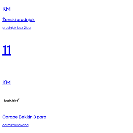
KM
Ženski grudnjak
grudnjak bez žica
11
KM
Čarape Bekkin 3 para
od mikrovlakana