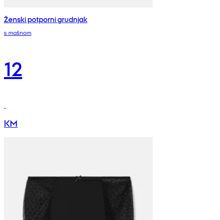
Ženski potporni grudnjak
s mašnom
12
KM