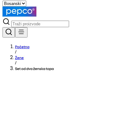
Početna
/
Žene
/
Set od dva ženska topa