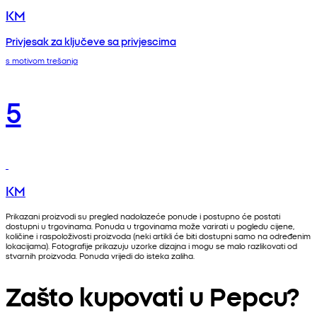
KM
Privjesak za ključeve sa privjescima
s motivom trešanja
5
KM
Prikazani proizvodi su pregled nadolazeće ponude i postupno će postati
dostupni u trgovinama. Ponuda u trgovinama može varirati u pogledu cijene,
količine i raspoloživosti proizvoda (neki artikli će biti dostupni samo na određenim
lokacijama). Fotografije prikazuju uzorke dizajna i mogu se malo razlikovati od
stvarnih proizvoda. Ponuda vrijedi do isteka zaliha.
Zašto kupovati u Pepcu?