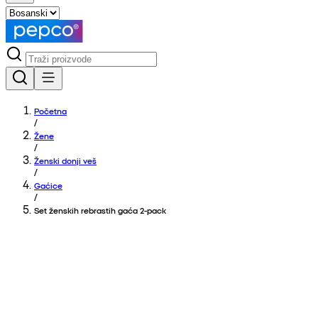
Početna
/
Žene
/
Ženski donji veš
/
Gaćice
/
Set ženskih rebrastih gaća 2-pack