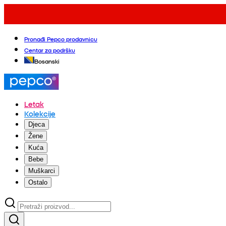
Pronađi Pepco prodavnicu
Centar za podršku
Bosanski
Letak
Kolekcije
Djeca
Žene
Kuća
Bebe
Muškarci
Ostalo