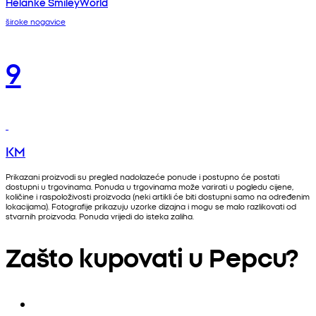
Helanke SmileyWorld
široke nogavice
9
KM
Prikazani proizvodi su pregled nadolazeće ponude i postupno će postati
dostupni u trgovinama. Ponuda u trgovinama može varirati u pogledu cijene,
količine i raspoloživosti proizvoda (neki artikli će biti dostupni samo na određenim
lokacijama). Fotografije prikazuju uzorke dizajna i mogu se malo razlikovati od
stvarnih proizvoda. Ponuda vrijedi do isteka zaliha.
Zašto kupovati u Pepcu?