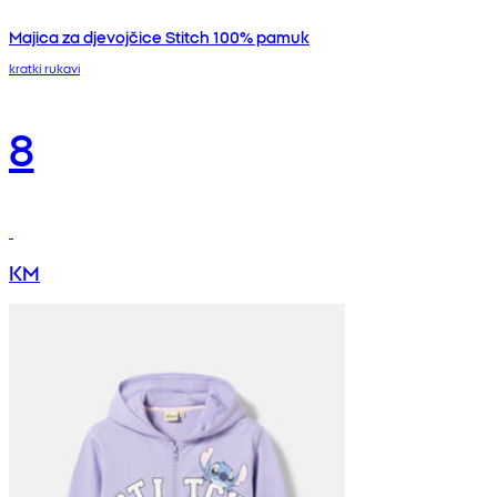
Majica za djevojčice Stitch 100% pamuk
kratki rukavi
8
KM