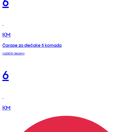
6
KM
Čarape za dječake 5 komada
različiti dezeni
6
KM