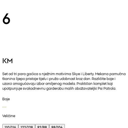
6
KM
Set od tri para gaćica s nježnim motivima Skye i Liberty. Mekana pamučna
tkanina lijepo pristaje tijelu i pruža udobnost kroz dan. Različite boje i
uzorci omogućavaju izbor omiljenog modela. Praktičan komplet koji
upotpunjuje svakodnevnu garderobu malih obožavateljki Psi Patrola.
Boje
Veličine
110/116
122/128
92/98
98/104