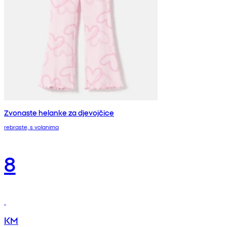
Zvonaste helanke za djevojčice
rebraste, s volanima
8
KM