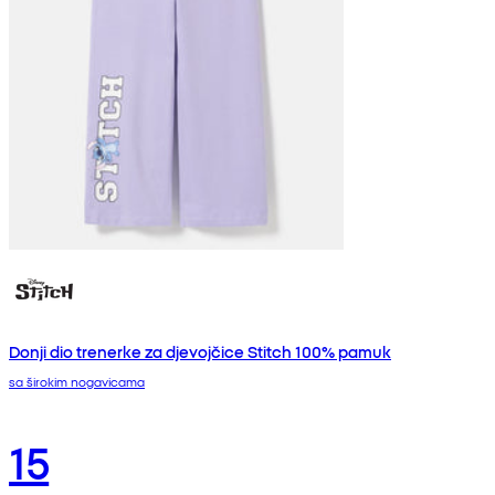
Donji dio trenerke za djevojčice Stitch 100% pamuk
sa širokim nogavicama
15