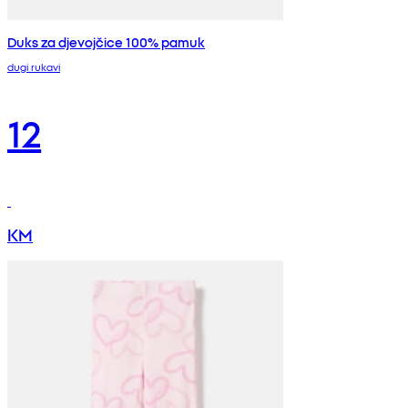
Duks za djevojčice 100% pamuk
dugi rukavi
12
KM