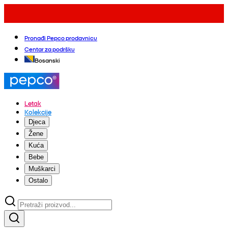
Pronađi Pepco prodavnicu
Centar za podršku
Bosanski
Letak
Kolekcije
Djeca
Žene
Kuća
Bebe
Muškarci
Ostalo