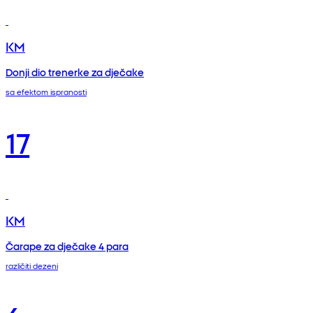
KM
Donji dio trenerke za dječake
sa efektom ispranosti
17
KM
Čarape za dječake 4 para
različiti dezeni