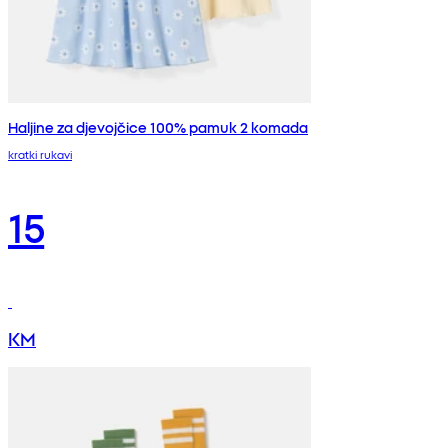
Haljine za djevojčice 100% pamuk 2 komada
kratki rukavi
15
KM