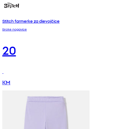
Stitch farmerke za djevojčice
široke nogavice
20
KM