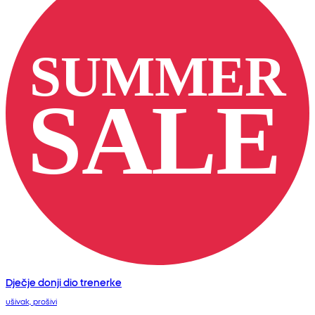
Dječje donji dio trenerke
ušivak, prošivi