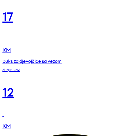
17
KM
Duks za djevojčice sa vezom
dugi rukavi
12
KM