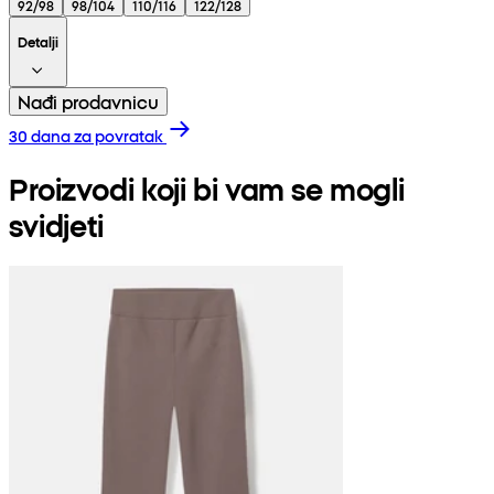
92/98
98/104
110/116
122/128
Detalji
Nađi prodavnicu
30 dana za povratak
Proizvodi koji bi vam se mogli
svidjeti