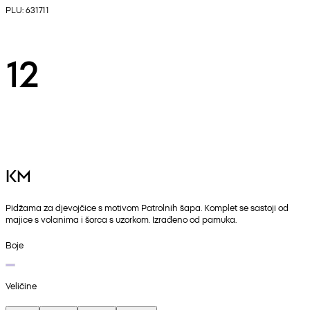
PLU: 631711
12
KM
Pidžama za djevojčice s motivom Patrolnih šapa. Komplet se sastoji od
majice s volanima i šorca s uzorkom. Izrađeno od pamuka.
Boje
Veličine