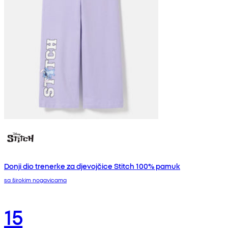
Donji dio trenerke za djevojčice Stitch 100% pamuk
sa širokim nogavicama
15