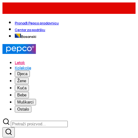
Pronađi Pepco prodavnicu
Centar za podršku
Bosanski
Letak
Kolekcije
Djeca
Žene
Kuća
Bebe
Muškarci
Ostalo