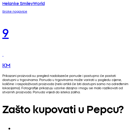
Helanke SmileyWorld
široke nogavice
9
KM
Prikazani proizvodi su pregled nadolazeće ponude i postupno će postati
dostupni u trgovinama. Ponuda u trgovinama može varirati u pogledu cijene,
količine i raspoloživosti proizvoda (neki artikli će biti dostupni samo na određenim
lokacijama). Fotografije prikazuju uzorke dizajna i mogu se malo razlikovati od
stvarnih proizvoda. Ponuda vrijedi do isteka zaliha.
Zašto kupovati u Pepcu?