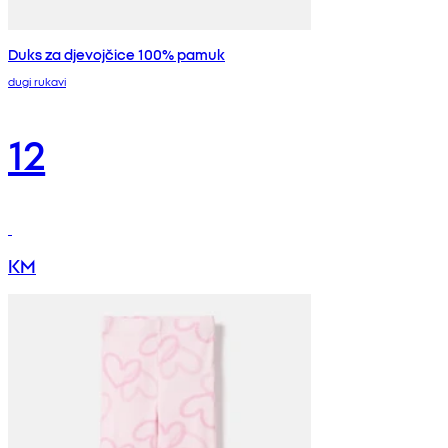
Duks za djevojčice 100% pamuk
dugi rukavi
12
KM