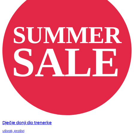
Dječje donji dio trenerke
ušivak, prošivi