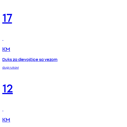
17
KM
Duks za djevojčice sa vezom
dugi rukavi
12
KM