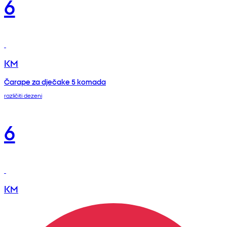
6
KM
Čarape za dječake 5 komada
različiti dezeni
6
KM