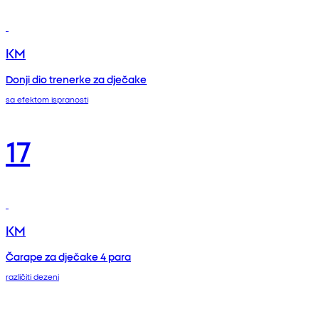
KM
Donji dio trenerke za dječake
sa efektom ispranosti
17
KM
Čarape za dječake 4 para
različiti dezeni