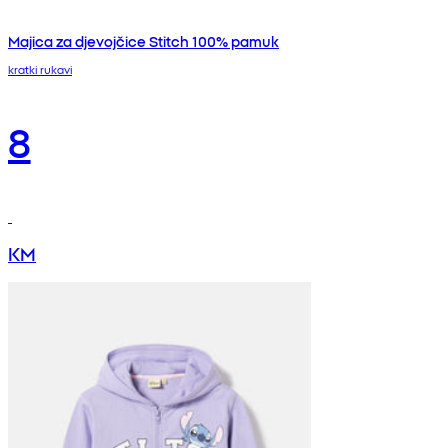
Majica za djevojčice Stitch 100% pamuk
kratki rukavi
8
KM