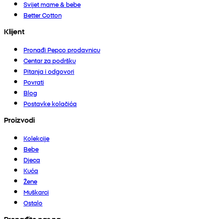
Svijet mame & bebe
Better Cotton
Klijent
Pronađi Pepco prodavnicu
Centar za podršku
Pitanja i odgovori
Povrati
Blog
Postavke kolačića
Proizvodi
Kolekcije
Bebe
Djeca
Kuća
Žene
Muškarci
Ostalo
Pronađite nas na