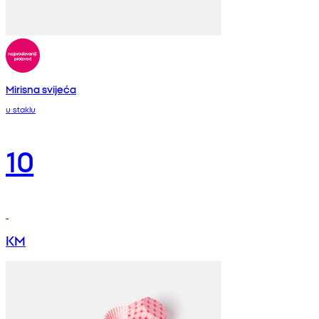
Mirisna svijeća
u staklu
10
KM