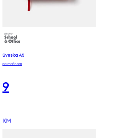
Sveska A5
sa mašnom
9
KM