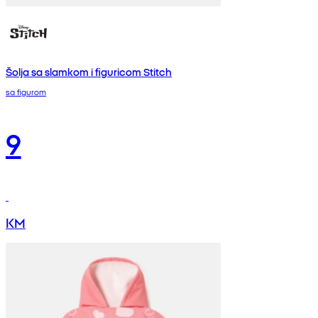
Šolja sa slamkom i figuricom Stitch
sa figurom
9
KM