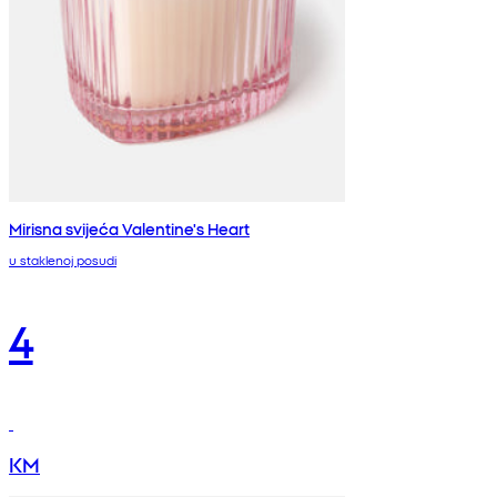
Mirisna svijeća Valentine's Heart
u staklenoj posudi
4
KM