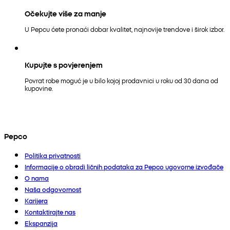
Očekujte više za manje
U Pepcu ćete pronaći dobar kvalitet, najnovije trendove i širok izbor.
Kupujte s povjerenjem
Povrat robe moguć je u bilo kojoj prodavnici u roku od 30 dana od
kupovine.
Pepco
Politika privatnosti
Informacije o obradi ličnih podataka za Pepco ugovorne izvođače
O nama
Naša odgovornost
Karijera
Kontaktirajte nas
Ekspanzija