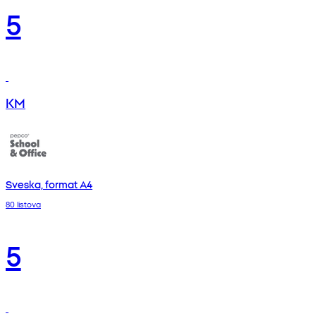
5
KM
Sveska, format A4
80 listova
5