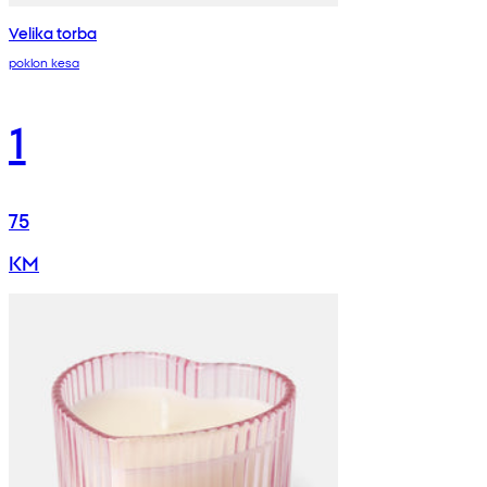
Velika torba
poklon kesa
1
75
KM