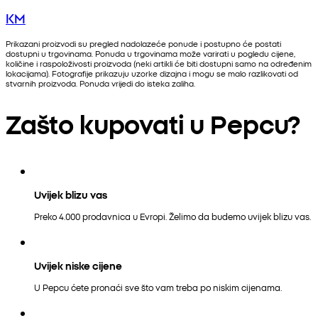
KM
Prikazani proizvodi su pregled nadolazeće ponude i postupno će postati
dostupni u trgovinama. Ponuda u trgovinama može varirati u pogledu cijene,
količine i raspoloživosti proizvoda (neki artikli će biti dostupni samo na određenim
lokacijama). Fotografije prikazuju uzorke dizajna i mogu se malo razlikovati od
stvarnih proizvoda. Ponuda vrijedi do isteka zaliha.
Zašto kupovati u Pepcu?
Uvijek blizu vas
Preko 4.000 prodavnica u Evropi. Želimo da budemo uvijek blizu vas.
Uvijek niske cijene
U Pepcu ćete pronaći sve što vam treba po niskim cijenama.