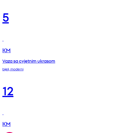
5
KM
Vaza sa cvjetnim ukrasom
bijeli, moderni
12
KM