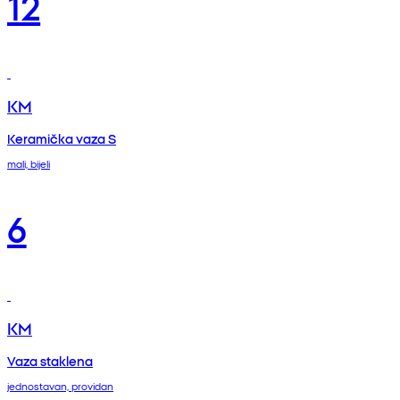
12
KM
Keramička vaza S
mali, bijeli
6
KM
Vaza staklena
jednostavan, providan