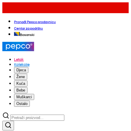
Pronađi Pepco prodavnicu
Centar za podršku
Bosanski
Letak
Kolekcije
Djeca
Žene
Kuća
Bebe
Muškarci
Ostalo