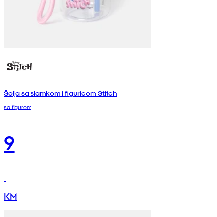
Šolja sa slamkom i figuricom Stitch
sa figurom
9
KM