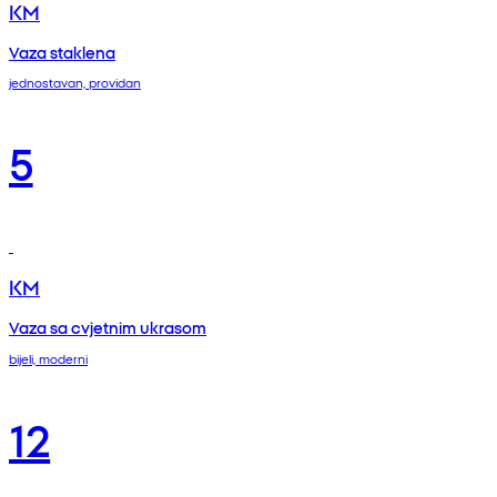
KM
Vaza staklena
jednostavan, providan
5
KM
Vaza sa cvjetnim ukrasom
bijeli, moderni
12