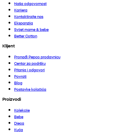
Naša odgovornost
Karijera
Kontaktirajte nas
Ekspanzija
Svijet mame & bebe
Better Cotton
Klijent
Pronađi Pepco prodavnicu
Centar za podršku
Pitanja i odgovori
Povrati
Blog
Postavke kolačića
Proizvodi
Kolekcije
Bebe
Djeca
Kuća