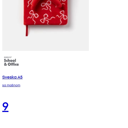
Sveska A5
sa mašnom
9