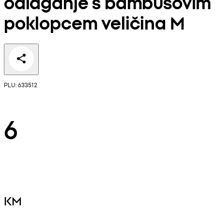
odlaganje s bambusovim
poklopcem veličina M
PLU: 633512
6
KM