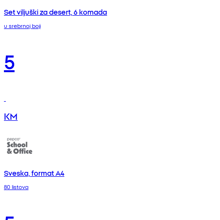
Set viljuški za desert, 6 komada
u srebrnoj boji
5
KM
Sveska, format A4
80 listova