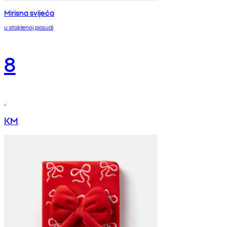
Mirisna svijeća
u staklenoj posudi
8
KM