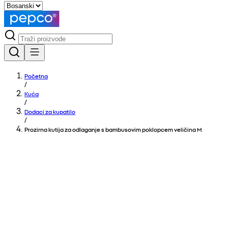
Početna
/
Kuća
/
Dodaci za kupatilo
/
Prozirna kutija za odlaganje s bambusovim poklopcem veličina M