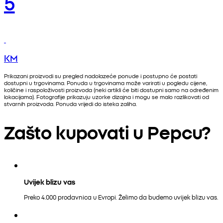
5
KM
Prikazani proizvodi su pregled nadolazeće ponude i postupno će postati
dostupni u trgovinama. Ponuda u trgovinama može varirati u pogledu cijene,
količine i raspoloživosti proizvoda (neki artikli će biti dostupni samo na određenim
lokacijama). Fotografije prikazuju uzorke dizajna i mogu se malo razlikovati od
stvarnih proizvoda. Ponuda vrijedi do isteka zaliha.
Zašto kupovati u Pepcu?
Uvijek blizu vas
Preko 4.000 prodavnica u Evropi. Želimo da budemo uvijek blizu vas.