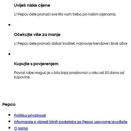
Uvijek niske cijene
U Pepcu ćete pronaći sve što vam treba po niskim cijenama.
Očekujte više za manje
U Pepcu ćete pronaći dobar kvalitet, najnovije trendove i širok izbor.
Kupujte s povjerenjem
Povrat robe moguć je u bilo kojoj prodavnici u roku od 30 dana od
kupovine.
Pepco
Politika privatnosti
Informacije o obradi ličnih podataka za Pepco ugovorne izvođače
O nama