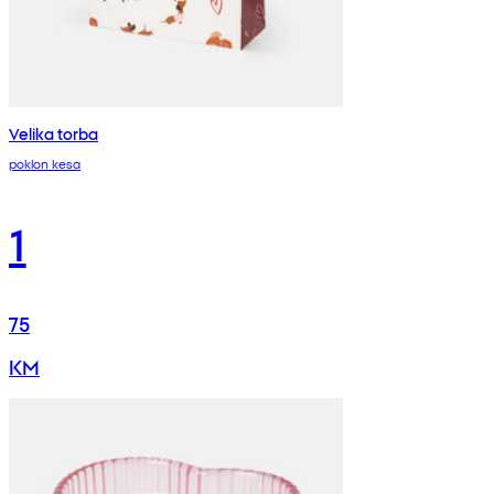
Velika torba
poklon kesa
1
75
KM