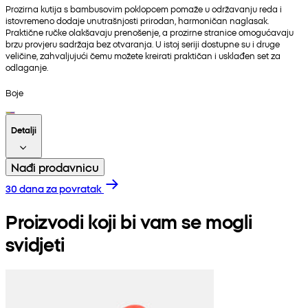
Prozirna kutija s bambusovim poklopcem pomaže u održavanju reda i
istovremeno dodaje unutrašnjosti prirodan, harmoničan naglasak.
Praktične ručke olakšavaju prenošenje, a prozirne stranice omogućavaju
brzu provjeru sadržaja bez otvaranja. U istoj seriji dostupne su i druge
veličine, zahvaljujući čemu možete kreirati praktičan i usklađen set za
odlaganje.
Boje
Detalji
Nađi prodavnicu
30 dana za povratak
Proizvodi koji bi vam se mogli
svidjeti