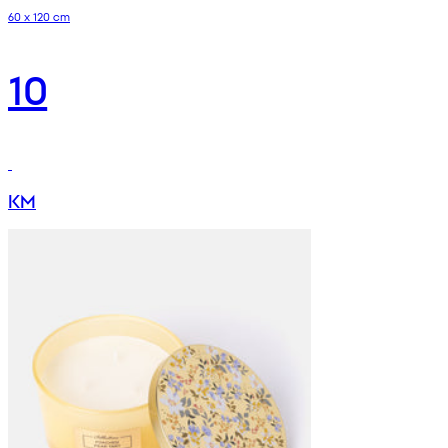
60 x 120 cm
10
KM