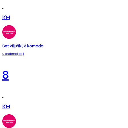
KM
Set viljuški, 6 komada
u srebrnoj boji
8
KM