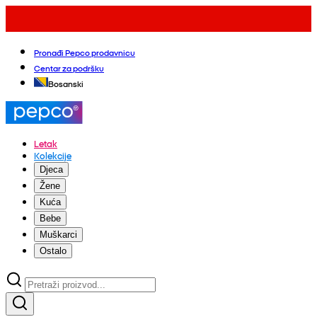
Pronađi Pepco prodavnicu
Centar za podršku
Bosanski
Letak
Kolekcije
Djeca
Žene
Kuća
Bebe
Muškarci
Ostalo