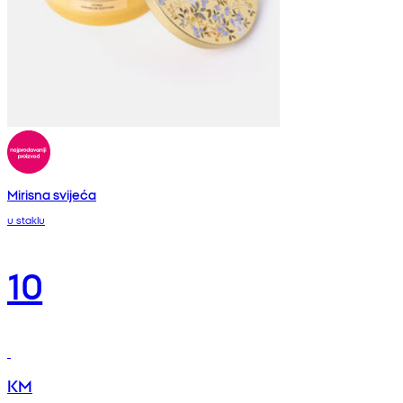
Mirisna svijeća
u staklu
10
KM