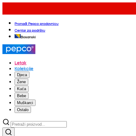
Pronađi Pepco prodavnicu
Centar za podršku
Bosanski
Letak
Kolekcije
Djeca
Žene
Kuća
Bebe
Muškarci
Ostalo