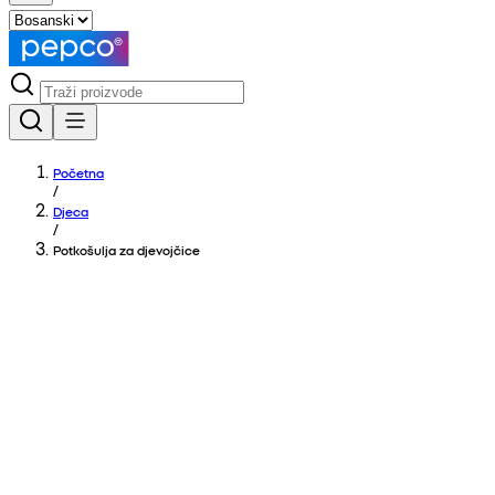
Početna
/
Djeca
/
Potkošulja za djevojčice