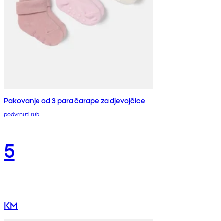
Pakovanje od 3 para čarape za djevojčice
podvrnuti rub
5
KM