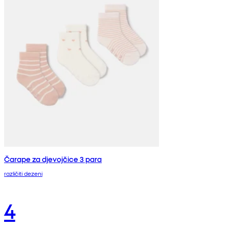
Čarape za djevojčice 3 para
različiti dezeni
4