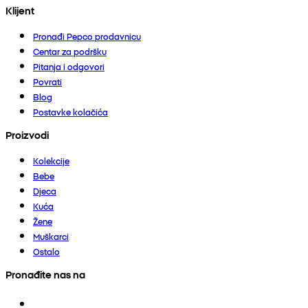
Klijent
Pronađi Pepco prodavnicu
Centar za podršku
Pitanja i odgovori
Povrati
Blog
Postavke kolačića
Proizvodi
Kolekcije
Bebe
Djeca
Kuća
Žene
Muškarci
Ostalo
Pronađite nas na