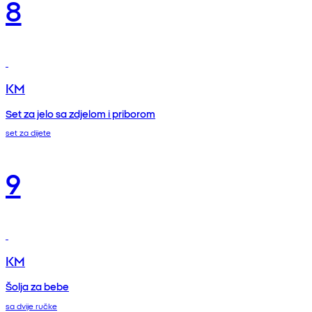
8
KM
Set za jelo sa zdjelom i priborom
set za dijete
9
KM
Šolja za bebe
sa dvije ručke