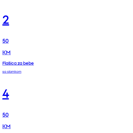
2
50
KM
Flašica za bebe
sa slamkom
4
50
KM