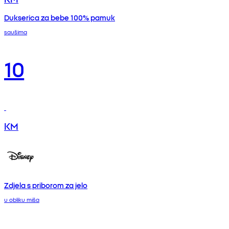
Dukserica za bebe 100% pamuk
saušima
10
KM
Zdjela s priborom za jelo
u obliku miša