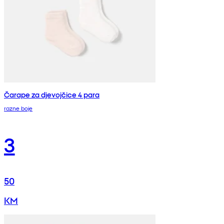
Čarape za djevojčice 4 para
razne boje
3
50
KM