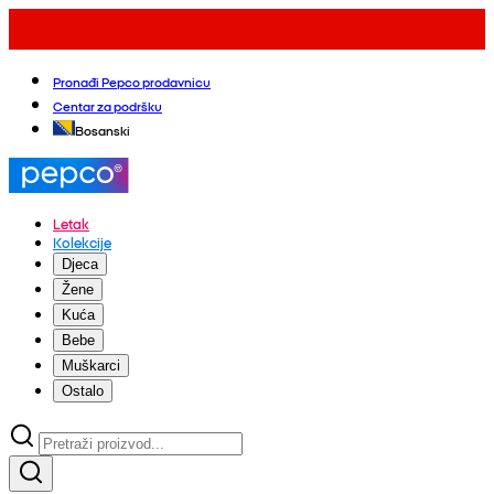
Pronađi Pepco prodavnicu
Centar za podršku
Bosanski
Letak
Kolekcije
Djeca
Žene
Kuća
Bebe
Muškarci
Ostalo