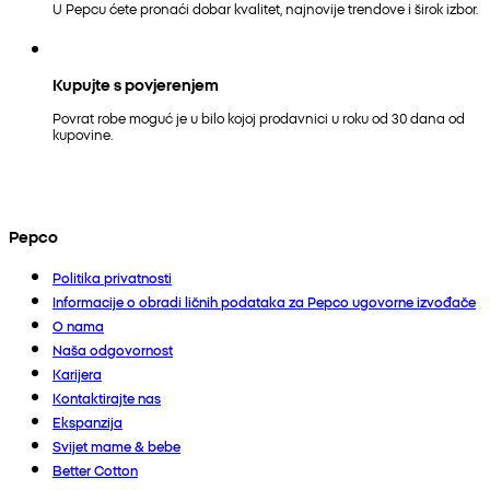
U Pepcu ćete pronaći dobar kvalitet, najnovije trendove i širok izbor.
Kupujte s povjerenjem
Povrat robe moguć je u bilo kojoj prodavnici u roku od 30 dana od
kupovine.
Pepco
Politika privatnosti
Informacije o obradi ličnih podataka za Pepco ugovorne izvođače
O nama
Naša odgovornost
Karijera
Kontaktirajte nas
Ekspanzija
Svijet mame & bebe
Better Cotton