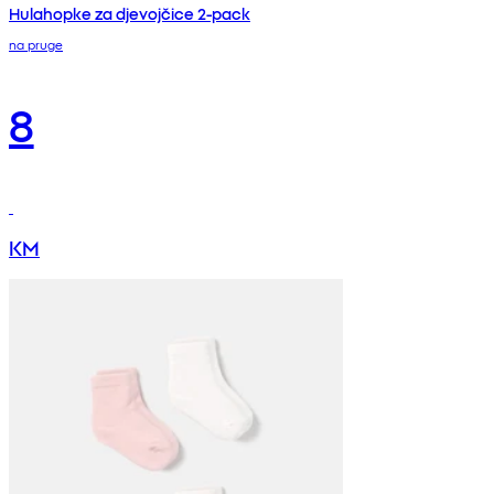
Hulahopke za djevojčice 2-pack
na pruge
8
KM