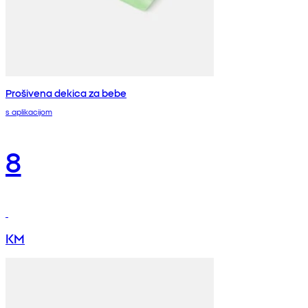
Prošivena dekica za bebe
s aplikacijom
8
KM