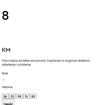
8
KM
Polo majica za bebe od pamuka. Kopčanje na dugmad olakšava
oblačenje i svlačenje.
Boje
Veličine
86
92
98
74
80
Detalji