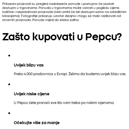
Prikazani proizvodi su pregled nadolazeće ponude i postupno će postati
dostupni u trgovinama. Ponuda u trgovinama može varirati u pogledu cijene,
količine i raspoloživosti proizvoda (neki artikli će biti dostupni samo na određenim
lokacijama). Fotografije prikazuju uzorke dizajna i mogu se malo razlikovati od
stvarnih proizvoda. Ponuda vrijedi do isteka zaliha.
Zašto kupovati u Pepcu?
Uvijek blizu vas
Preko 4.000 prodavnica u Evropi. Želimo da budemo uvijek blizu vas.
Uvijek niske cijene
U Pepcu ćete pronaći sve što vam treba po niskim cijenama.
Očekujte više za manje