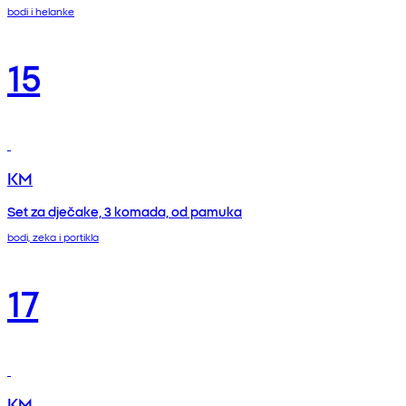
bodi i helanke
15
KM
Set za dječake, 3 komada, od pamuka
bodi, zeka i portikla
17
KM