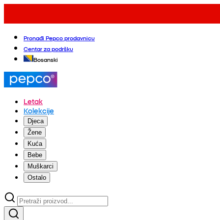
Pronađi Pepco prodavnicu
Centar za podršku
Bosanski
Letak
Kolekcije
Djeca
Žene
Kuća
Bebe
Muškarci
Ostalo