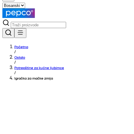
Početna
/
Ostalo
/
Potrepštine za kućne ljubimce
/
Igračka za mačke zmija