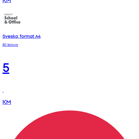
Sveska, format A4
80 listova
5
KM