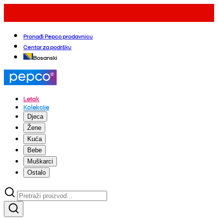
Pronađi Pepco prodavnicu
Centar za podršku
Bosanski
Letak
Kolekcije
Djeca
Žene
Kuća
Bebe
Muškarci
Ostalo