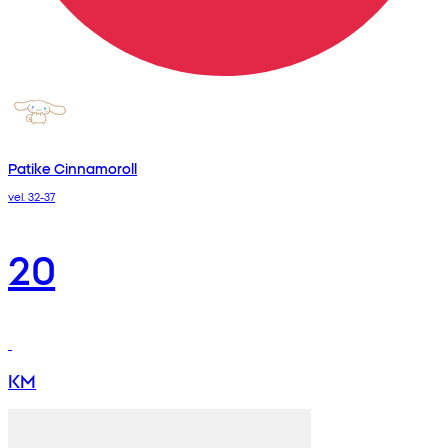
Patike Cinnamoroll
vel. 32-37
20
KM