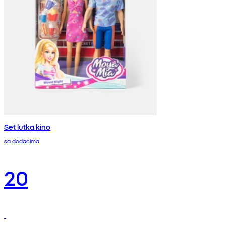
Set lutka kino
sa dodacima
20