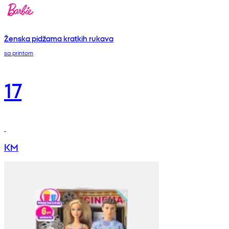
Ženska pidžama kratkih rukava
sa printom
17
KM