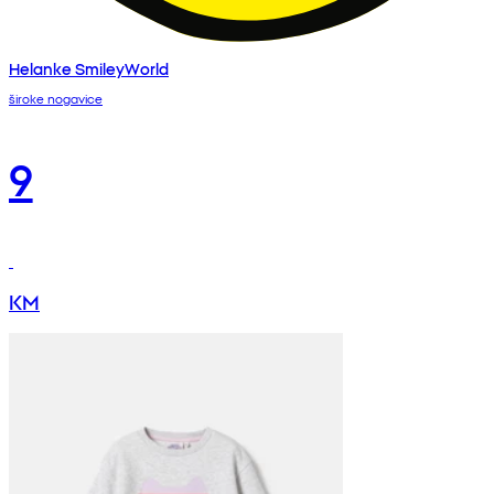
Helanke SmileyWorld
široke nogavice
9
KM