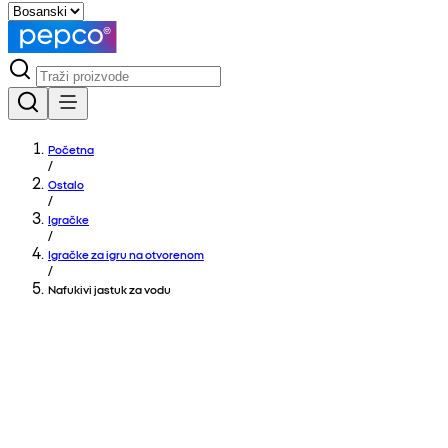
Početna
/
Ostalo
/
Igračke
/
Igračke za igru na otvorenom
/
Nafukivi jastuk za vodu