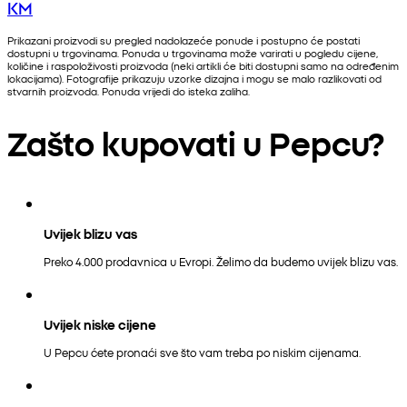
KM
Prikazani proizvodi su pregled nadolazeće ponude i postupno će postati
dostupni u trgovinama. Ponuda u trgovinama može varirati u pogledu cijene,
količine i raspoloživosti proizvoda (neki artikli će biti dostupni samo na određenim
lokacijama). Fotografije prikazuju uzorke dizajna i mogu se malo razlikovati od
stvarnih proizvoda. Ponuda vrijedi do isteka zaliha.
Zašto kupovati u Pepcu?
Uvijek blizu vas
Preko 4.000 prodavnica u Evropi. Želimo da budemo uvijek blizu vas.
Uvijek niske cijene
U Pepcu ćete pronaći sve što vam treba po niskim cijenama.