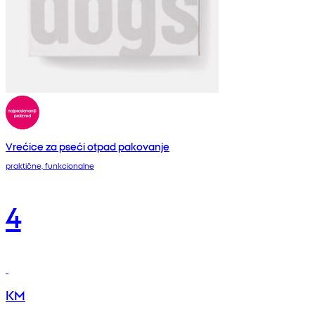
Vrećice za pseći otpad pakovanje
praktične, funkcionalne
4
KM