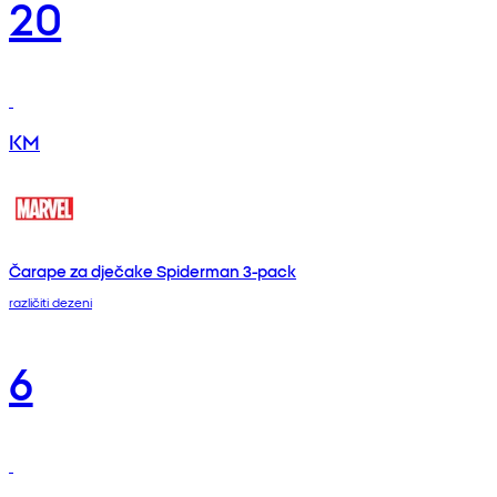
20
KM
Čarape za dječake Spiderman 3-pack
različiti dezeni
6