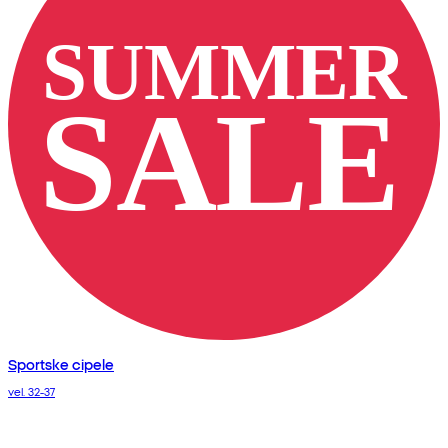
Sportske cipele
vel. 32-37