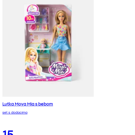
Lutka Moya Mia s bebom
set s dodacima
15