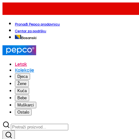
Pronađi Pepco prodavnicu
Centar za podršku
Bosanski
Letak
Kolekcije
Djeca
Žene
Kuća
Bebe
Muškarci
Ostalo