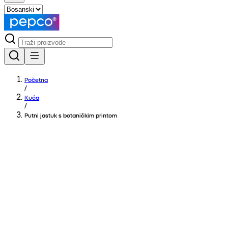
Početna
/
Kuća
/
Putni jastuk s botaničkim printom