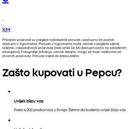
KM
Prikazani proizvodi su pregled nadolazeće ponude i postupno će postati
dostupni u trgovinama. Ponuda u trgovinama može varirati u pogledu cijene,
količine i raspoloživosti proizvoda (neki artikli će biti dostupni samo na određenim
lokacijama). Fotografije prikazuju uzorke dizajna i mogu se malo razlikovati od
stvarnih proizvoda. Ponuda vrijedi do isteka zaliha.
Zašto kupovati u Pepcu?
Uvijek blizu vas
Preko 4.000 prodavnica u Evropi. Želimo da budemo uvijek blizu vas.