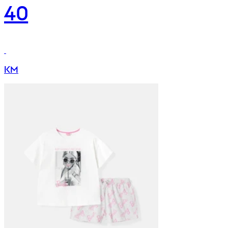
40
KM