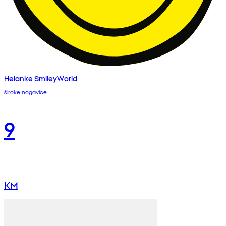
Helanke SmileyWorld
široke nogavice
9
KM