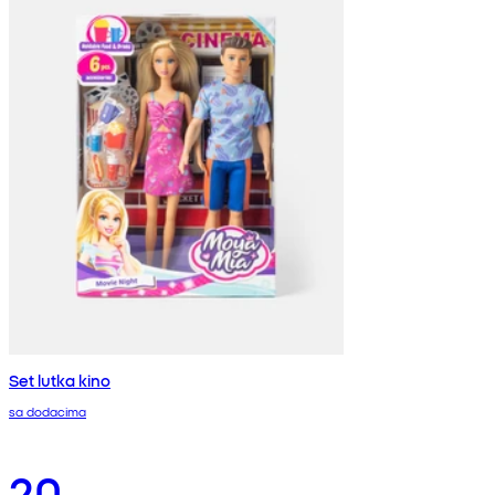
Set lutka kino
sa dodacima
20