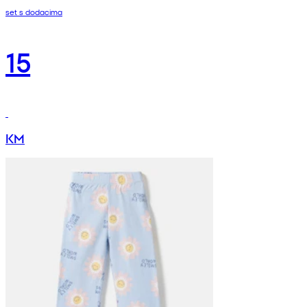
set s dodacima
15
KM