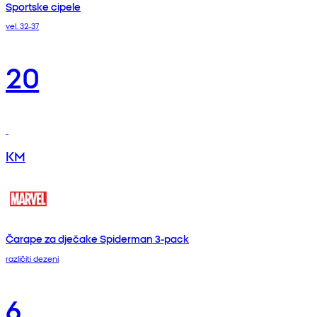
Sportske cipele
vel. 32-37
20
KM
Čarape za dječake Spiderman 3-pack
različiti dezeni
6