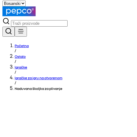
Početna
/
Ostalo
/
Igračke
/
Igračke za igru na otvorenom
/
Naduvana školjka za plivanje