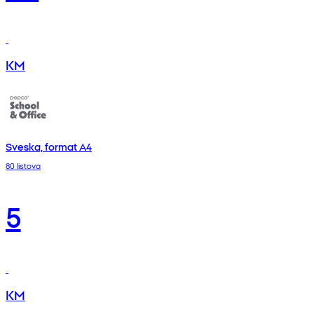
KM
Sveska, format A4
80 listova
5
KM