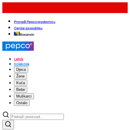
Pronađi Pepco prodavnicu
Centar za podršku
Bosanski
Letak
Kolekcije
Djeca
Žene
Kuća
Bebe
Muškarci
Ostalo