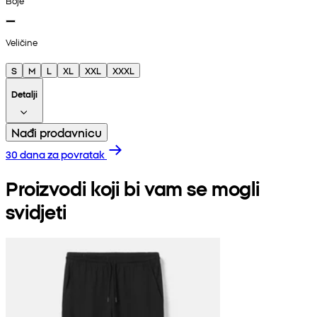
Boje
Veličine
S
M
L
XL
XXL
XXXL
Detalji
Nađi prodavnicu
30 dana za povratak
Proizvodi koji bi vam se mogli
svidjeti