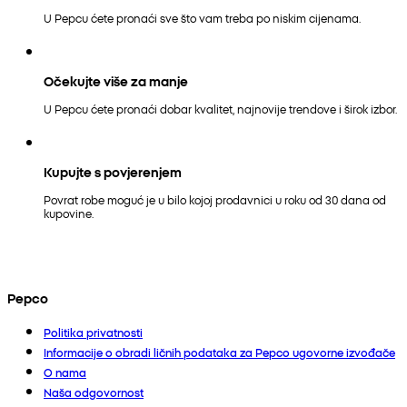
U Pepcu ćete pronaći sve što vam treba po niskim cijenama.
Očekujte više za manje
U Pepcu ćete pronaći dobar kvalitet, najnovije trendove i širok izbor.
Kupujte s povjerenjem
Povrat robe moguć je u bilo kojoj prodavnici u roku od 30 dana od
kupovine.
Pepco
Politika privatnosti
Informacije o obradi ličnih podataka za Pepco ugovorne izvođače
O nama
Naša odgovornost