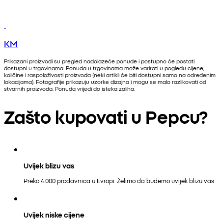
KM
Prikazani proizvodi su pregled nadolazeće ponude i postupno će postati
dostupni u trgovinama. Ponuda u trgovinama može varirati u pogledu cijene,
količine i raspoloživosti proizvoda (neki artikli će biti dostupni samo na određenim
lokacijama). Fotografije prikazuju uzorke dizajna i mogu se malo razlikovati od
stvarnih proizvoda. Ponuda vrijedi do isteka zaliha.
Zašto kupovati u Pepcu?
Uvijek blizu vas
Preko 4.000 prodavnica u Evropi. Želimo da budemo uvijek blizu vas.
Uvijek niske cijene