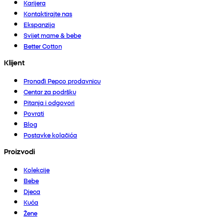
Karijera
Kontaktirajte nas
Ekspanzija
Svijet mame & bebe
Better Cotton
Klijent
Pronađi Pepco prodavnicu
Centar za podršku
Pitanja i odgovori
Povrati
Blog
Postavke kolačića
Proizvodi
Kolekcije
Bebe
Djeca
Kuća
Žene