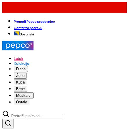
Pronađi Pepco prodavnicu
Centar za podršku
Bosanski
Letak
Kolekcije
Djeca
Žene
Kuća
Bebe
Muškarci
Ostalo