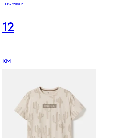
100% pamuk
12
KM