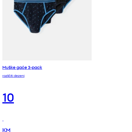
Muške gaće 3-pack
različiti dezeni
10
KM