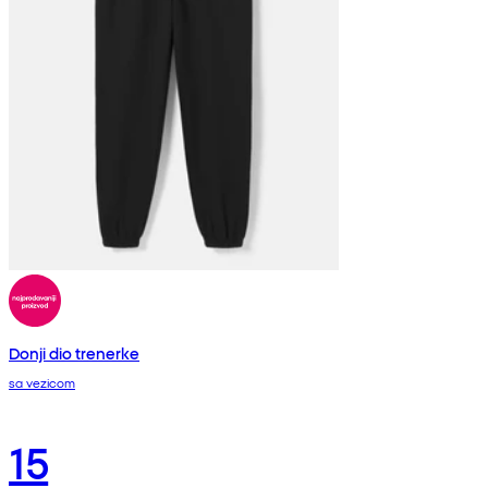
Donji dio trenerke
sa vezicom
15