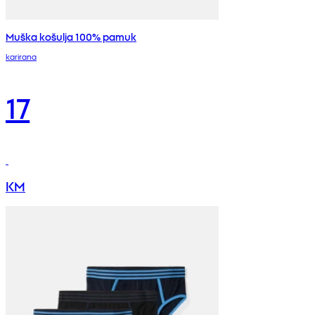
Muška košulja 100% pamuk
karirana
17
KM