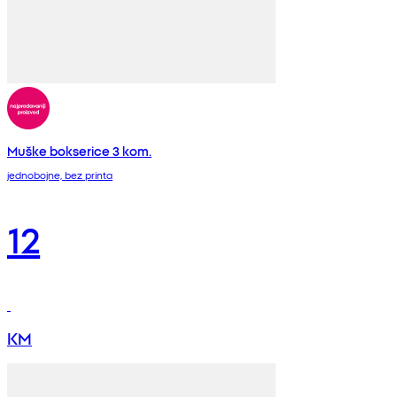
Muške bokserice 3 kom.
jednobojne, bez printa
12
KM