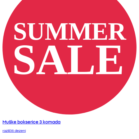
Muške bokserice 3 komada
različiti dezeni