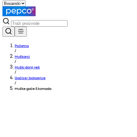
Početna
/
Muškarci
/
Muški donji veš
/
Gaćice i bokserice
/
Muške gaće 5 komada