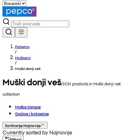
Početna
/
Muškarci
/
Muški donji veš
Muški donji veš
(
31
)
31
products in
Muški donji veš
collection
Muške čarape
Gaćice i bokserice
Sortiranje
:
Najnovije
Currently sorted by Najnovije
Filteri