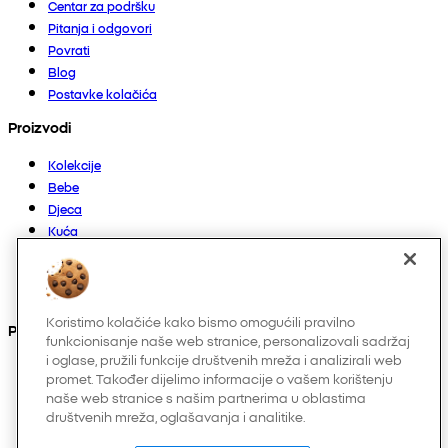
Centar za podršku
Pitanja i odgovori
Povrati
Blog
Postavke kolačića
Proizvodi
Kolekcije
Bebe
Djeca
Kuća
Žene
Muškarci
Ostalo
Koristimo kolačiće kako bismo omogućili pravilno
Pronađite nas na
funkcionisanje naše web stranice, personalizovali sadržaj
i oglase, pružili funkcije društvenih mreža i analizirali web
promet. Također dijelimo informacije o vašem korištenju
naše web stranice s našim partnerima u oblastima
društvenih mreža, oglašavanja i analitike.