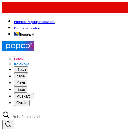
Pronađi Pepco prodavnicu
Centar za podršku
Bosanski
Letak
Kolekcije
Djeca
Žene
Kuća
Bebe
Muškarci
Ostalo