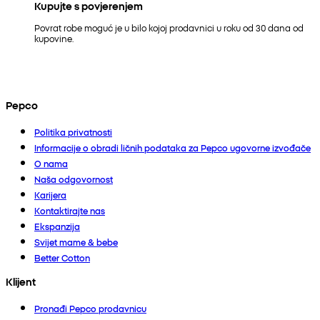
Kupujte s povjerenjem
Povrat robe moguć je u bilo kojoj prodavnici u roku od 30 dana od
kupovine.
Pepco
Politika privatnosti
Informacije o obradi ličnih podataka za Pepco ugovorne izvođače
O nama
Naša odgovornost
Karijera
Kontaktirajte nas
Ekspanzija
Svijet mame & bebe
Better Cotton
Klijent
Pronađi Pepco prodavnicu